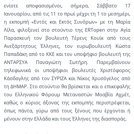
ενίοτε αποφασισμένοι, σήμερα, Σάββατο 17
Ραδιόφωνο
Ιανουαρίου, από τις 11 το πρωί μέχρι τη 1 το μεσημέρι,
LIVE
η εκπομπή «Εντός και Εκτός Συνόρων» με τη Μαρία
Λίλα, φιλοξενεί στο στούντιο της ERTopen στην Αγία
Εκπομπές
Παρασκευή τον βουλευτή Τέρενς Κουίκ από τους
Ανεξάρτητους Έλληνες, τον ευρωβουλευτή Κώστα
Παπαδάκη από το ΚΚΕ και τον υποψήφιο βουλευτή της
Πολιτισμός
ΑΝΤΑΡΣΥΑ Παναγιώτη Σωτήρη. Παρεμβαίνουν
τηλεφωνικά οι υποψήφιοι βουλευτές Χριστόφορος
Κάσδαγλης από τον ΣΥΡΙΖΑ και Νίκος Χρυσόγελος από
τη ΔΗΜΑΡ. Στο στούντιο θα βρίσκεται και ο επικεφαλής
του Ελληνικού Φόρουμ Μεταναστών Μοαβία Αχμέτ,
καθώς ο κύριος άξονας της εκπομπής περιστρέφεται,
όπως πάντα, γύρω από τους ξένους που έρχονται ή
μένουν στην Ελλάδα και τους Έλληνες της διασποράς.