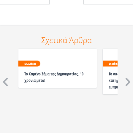
Σχετικά Άρθρα
Ελλάδα
Ειδήσεις
Το Χαμένο Σήμα της Δημοκρατίας, 10
Το ακούσαμε κ
χρόνια μετά!
κατηγορούμε τ
εμπρηστικός μ