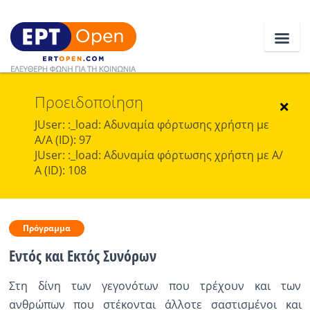
Προειδοποίηση
Ειδήσεις
×
JUser: :_load: Αδυναμία φόρτωσης χρήστη με
Α/Α (ID): 97
Ελλάδα
JUser: :_load: Αδυναμία φόρτωσης χρήστη με Α/
Α (ID): 108
Κοινωνία
Πολιτική
Πρόγραμμα
Οικονομία
Εντός και Εκτός Συνόρων
Αθλητικά
Στη δίνη των γεγονότων που τρέχουν και των
Κόσμος
ανθρώπων που στέκονται άλλοτε σαστισμένοι και