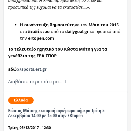
αποζημιώσουμε. Η ΕΡΑσπορ έγινε φέτος 22 ετών και
προσωπικά της εύχομαι να τα εκατοστίσει
…».
Η συνέντευξη δημοσιεύτηκε
τον
Μάιο του 2015
στο
διαδίκτυο
από το
dailygoal.gr
και φυσικά από
την
ertopen.com
Tο τελευταίο ηχητικό του Κώστα Μότση για τα
γενέθλια της ΕΡΑ ΣΠΟΡ
εδώ
://sports.ert.gr
Διαβάστε περισσότερα...
Ελλάδα
Κώστας Μότσης εκπομπή αφιέρωμα σήμερα Τρίτη 5
Δεκεμβρίου 14.00 με 15.00 στην ERTopen
Τρίτη, 05/12/2017 - 12:30