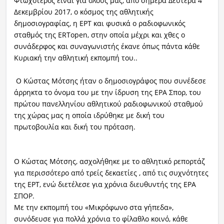
Φτωχότερος είναι για όλους μας, από σήμερα Δευτέρα 4
Δεκεμβρίου 2017, ο κόσμος της αθλητικής
δημοσιογραφίας, η ΕΡΤ και φυσικά ο ραδιοφωνικός
σταθμός της ERTopen, στην οποία μέχρι και χθες ο
συνάδερφος και συναγωνιστής έκανε όπως πάντα κάθε
Κυριακή την αθλητική εκπομπή του..
O Κώστας Μότσης ήταν
ο δημοσιογράφος που συνέδεσε
άρρηκτα το όνομα του με την ίδρυση της ΕΡΑ Σπορ, του
πρώτου πανελληνίου αθλητικού ραδιοφωνικού σταθμού
της χώρας μας
η οποία ιδρύθηκε με δική του
πρωτοβουλία και δική του πρόταση.
Ο Κώστας Μότσης, ασχολήθηκε με το αθλητικό ρεπορτάζ
για περισσότερο από τρείς δεκαετίες , από τις συχνότητες
της ΕΡΤ, ενώ διετέλεσε για χρόνια διευθυντής της ΕΡΑ
ΣΠΟΡ.
Με την εκπομπή του «Μικρόφωνο στα γήπεδα»,
συνόδευσε για πολλά χρόνια το φίλαθλο κοινό, κάθε