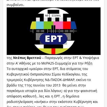
συμβαίνει.
Ραδιόφωνο
LIVE
Εκπομπές
Πολιτισμός
της
Ντέπυς Βρεττού
– Παραγωγός στην ΕΡΤ & Υποψήφια
στην Α’ Αθήνας με το ΜεΡΑ25-Συμμαχία για την Ρήξη
Το αυταρχικό «μαύρο» στην ΕΡΤ, δια στόματος του
Κυβερνητικού Εκπροσώπου Σίμου Κεδίκογλου, της
τριμερούς Κυβέρνησης ΝΔ-ΠΑΣΟΚ-ΔΗΜΑΡ, εκείνο το
βράδυ της 11ης Ιουνίου του 2013 θα μείνει στην
παγκόσμια ιστορία για δύο λόγους: α) για την φασιστική
απόφαση καθαυτή , λες και η ΕΡΤ , η δημόσια
ραδιοτηλεόραση «ανήκει» στην εκάστοτε Κυβέρνηση και