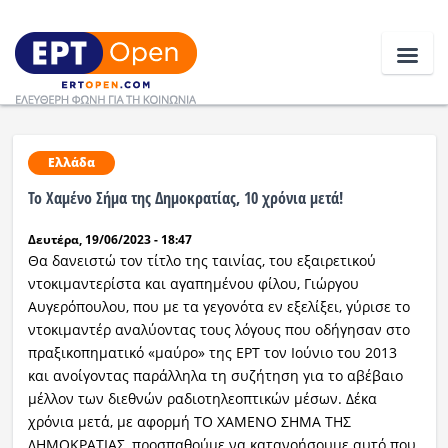
Ειδήσεις
Ελλάδα
Το Χαμένο Σήμα της Δημοκρατίας, 10 χρόνια μετά!
Ελλάδα
Δευτέρα, 19/06/2023 - 18:47
Κοινωνία
Θα δανειστώ τον τίτλο της ταινίας, του εξαιρετικού
ντοκιμαντερίστα και αγαπημένου φίλου, Γιώργου
Πολιτική
Αυγερόπουλου, που με τα γεγονότα εν εξελίξει, γύρισε το
ντοκιμαντέρ αναλύοντας τους λόγους που οδήγησαν στο
Οικονομία
πραξικοπηματικό «μαύρο» της ΕΡΤ τον Ιούνιο του 2013
και ανοίγοντας παράλληλα τη συζήτηση για το αβέβαιο
Αθλητικά
μέλλον των διεθνών ραδιοτηλεοπτικών μέσων. Δέκα
χρόνια μετά, με αφορμή ΤΟ ΧΑΜΕΝΟ ΣΗΜΑ ΤΗΣ
Κόσμος
ΔΗΜΟΚΡΑΤΙΑΣ, προσπαθούμε να κατανοήσουμε αυτό που