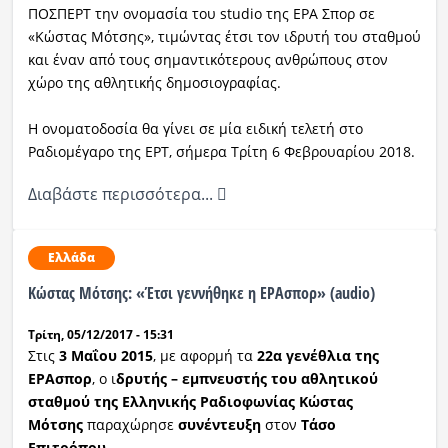
ΠΟΣΠΕΡΤ την ονομασία του studio της ΕΡΑ Σπορ σε
«Κώστας Μότσης», τιμώντας έτσι τον ιδρυτή του σταθμού
και έναν από τους σημαντικότερους ανθρώπους στον
χώρο της αθλητικής δημοσιογραφίας.
Η ονοματοδοσία θα γίνει σε μία ειδική τελετή στο
Ραδιομέγαρο της ΕΡΤ, σήμερα Τρίτη 6 Φεβρουαρίου 2018.
Διαβάστε περισσότερα...
Ελλάδα
Κώστας Μότσης: «Έτσι γεννήθηκε η ΕΡΑσπορ» (audio)
Τρίτη, 05/12/2017 - 15:31
Στις
3 Μαΐου 2015
, με αφορμή τα
22α γενέθλια της
ΕΡΑσπορ
, ο ι
δρυτής – εμπνευστής του αθλητικού
σταθμού της Ελληνικής Ραδιοφωνίας Κώστας
Μότσης
παραχώρησε
συνέντευξη
στον
Τάσο
Επιτρόπου
.