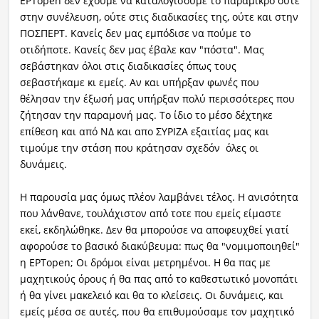
ΕΡΤopen δεν έχουμε να καταλογίσουμε το παραμικρό ούτε
στην συνέλευση, ούτε στις διαδικασίες της, ούτε και στην
ΠΟΣΠΕΡΤ. Κανείς δεν μας εμπόδισε να πούμε το
οτιδήποτε. Κανείς δεν μας έβαλε καν "πόστα". Μας
σεβάστηκαν όλοι στις διαδικασίες όπως τους
σεβαστήκαμε κι εμείς. Αν και υπήρξαν φωνές που
θέλησαν την έξωσή μας υπήρξαν πολύ περισσότερες που
ζήτησαν την παραμονή μας. Το ίδιο το μέσο δέχτηκε
επίθεση και από ΝΔ και απο ΣΥΡΙΖΑ εξαιτίας μας και
τιμούμε την στάση που κράτησαν σχεδόν όλες οι
δυνάμεις.
Η παρουσία μας όμως πλέον λαμβάνει τέλος. Η ανισότητα
που λάνθανε, τουλάχιστον από τοτε που εμείς είμαστε
εκεί, εκδηλώθηκε. Δεν θα μπορούσε να αποφευχθεί γιατί
αφορούσε το βασικό διακύβευμα: πως θα "νομιμοποιηθεί"
η ΕΡΤopen; Οι δρόμοι είναι μετρημένοι. Η θα πας με
μαχητικούς όρους ή θα πας από το καθεστωτικό μονοπάτι
ή θα γίνει μακελειό και θα το κλείσεις. Οι δυνάμεις, και
εμείς μέσα σε αυτές, που θα επιθυμούσαμε τον μαχητικό