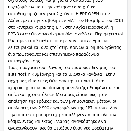
όχι στους πολίτες και β) για την αντίσταση των
εργαζομένων που την κράτησαν ανοιχτή και
αυτοδιαχειριζόμενη για 2 χρόνια. Η ΕΡΤ OPEN στην
Αθήνα, μετά την εισβολή των ΜΑΤ τον Νοέμβριο του 2013
στο κεντρικό κτίριο της ΕΡΤ, στην Αγία Παρασκευή, η
ΕΡΤ-3 στην Θεσσαλονίκη και όλοι σχεδόν οι Περιφερειακοί
Ραδιοφωνικοί Σταθμοί παρέμειναν , υποδειγματικά
λειτουργικοί και ανοιχτοί στην Κοινωνία, δημιουργώντας
ένα πρωτοφανές και επιτυχημένο παράδειγμα
αυτοοργάνωσης.
Τους πραγματικούς λόγους του «μαύρου» δεν μας τους
είπε ποτέ η Κυβέρνηση και τα ιδιωτικά κανάλια . Στην
αρχή μας είπαν πως έκλεισαν την ΕΡΤ γιατί ήταν
«χαρακτηριστική περίπτωση μοναδικής αδιαφάνειας και
απίστευτης σπατάλης». Μετά μας είπαν πως ήταν
απαίτηση της Τρόικας και των μνημονιακών μέτρων οι
απολύσεις των 2.500 εργαζομένων της ΕΡΤ. Αφού είδαν
την απίστευτη συμμετοχή και αλληλεγγύη από όλο τον
κόσμο, εντός και εκτός Ελλάδας, αναγκάστηκαν να
ανακοινώσουν πως θα φτιάξουν έναν νέο φορέα (την