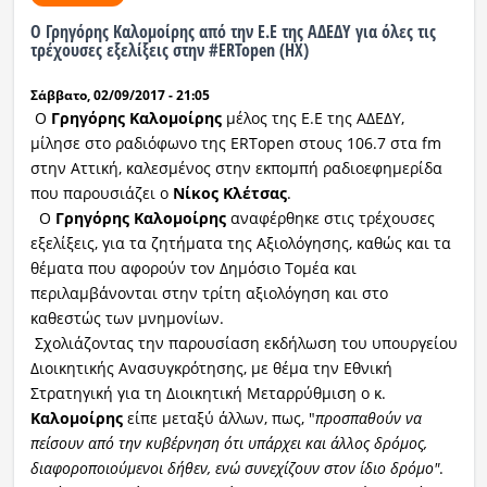
Ο Γρηγόρης Καλομοίρης από την Ε.Ε της ΑΔΕΔΥ για όλες τις
τρέχουσες εξελίξεις στην #ERTopen (ΗΧ)
Σάββατο, 02/09/2017 - 21:05
Ο
Γρηγόρης Καλομοίρης
μέλος της Ε.Ε της ΑΔΕΔΥ,
μίλησε στο ραδιόφωνο της ERTopen στους 106.7 στα fm
στην Αττική, καλεσμένος στην εκπομπή ραδιοεφημερίδα
που παρουσιάζει ο
Νίκος Κλέτσας
.
Ο
Γρηγόρης Καλομοίρης
αναφέρθηκε στις τρέχουσες
εξελίξεις, για τα ζητήματα της Αξιολόγησης, καθώς και τα
θέματα που αφορούν τον Δημόσιο Τομέα και
περιλαμβάνονται στην τρίτη αξιολόγηση και στο
καθεστώς των μνημονίων.
Σχολιάζοντας την παρουσίαση εκδήλωση του υπουργείου
Διοικητικής Ανασυγκρότησης, με θέμα την Εθνική
Στρατηγική για τη Διοικητική Μεταρρύθμιση ο κ.
Καλομοίρης
είπε μεταξύ άλλων, πως, "
προσπαθούν να
πείσουν από την κυβέρνηση ότι υπάρχει και άλλος δρόμος,
διαφοροποιούμενοι δήθεν, ενώ συνεχίζουν στον ίδιο δρόμο"
.