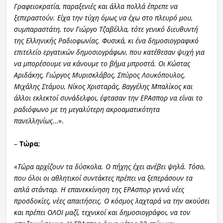
Γραφειοκρατία, παραξενιές και άλλα πολλά έπρεπε να
ξεπεραστούν. Είχα την τύχη όμως να έχω στο πλευρό μου,
συμπαραστάτη, τον Γιώργο Τζαβέλλα, τότε γενικό διευθυντή
της Ελληνικής Ραδιοφωνίας. Φυσικά, κι ένα δημοσιογραφικό
επιτελείο εργατικών δημοσιογράφων, που κατέθεσαν ψυχή για
να μπορέσουμε να κάνουμε το βήμα μπροστά. Οι Κώστας
Αριδάκης, Γιώργος Μυρισκλάβος, Σπύρος Λουκόπουλος,
Μιχάλης Στάμου, Νίκος Χρισταράς, Βαγγέλης Μπαλίκος και
άλλοι εκλεκτοί συνάδελφοι, έφτασαν την ΕΡΑσπορ να είναι το
ραδιόφωνο με τη μεγαλύτερη ακροαματικότητα
πανελληνίως
…».
–
Τώρα
;
«
Τώρα αρχίζουν τα δύσκολα. Ο πήχης έχει ανέβει ψηλά. Τόσο,
που όλοι οι αθλητικοί συντάκτες πρέπει να ξεπεράσουν τα
απλά στάνταρ. Η επανεκκίνηση της ΕΡΑσπορ γεννά νέες
προσδοκίες, νέες απαιτήσεις. Ο κόσμος λαχταρά να την ακούσει
και πρέπει ΟΛΟΙ μαζί, τεχνικοί και δημοσιογράφοι, να τον