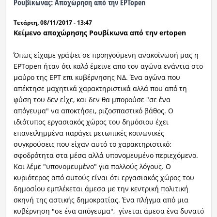
Ρουβίκωνας: Αποχώρηση από την ΕΡΤοpen
Τετάρτη, 08/11/2017 - 13:47
Κείμενο αποχώρησης Ρουβίκωνα από την ertopen
Όπως είχαμε γράψει σε προηγούμενη ανακοίνωσή μας η
ΕΡΤopen ήταν ότι καλό έμεινε απο τον αγώνα ενάντια στο
μαύρο της ΕΡΤ επι κυβέρνησης ΝΔ. Ένα αγώνα που
απέκτησε μαχητικά χαρακτηριστικά αλλά που από τη
φύση του δεν είχε, και δεν θα μπορούσε "σε ένα
απόγευμα" να αποκτήσει, ριζοσπαστικό βάθος. Ο
ιδιότυπος εργασιακός χώρος του δημόσιου έχει
επανειλημμένα παράγει μετωπικές κοινωνικές
συγκρούσεις που είχαν αυτό το χαρακτηριστικό:
σφοδρότητα στα μέσα αλλά υπονομευμένο περιεχόμενο.
Και λέμε "υπονομευμένο" για πολλούς λόγους. Ο
κυριότερος από αυτούς είναι ότι εργασιακός χώρος του
δημοσίου εμπλέκεται άμεσα με την κεντρική πολιτική
σκηνή της αστικής δημοκρατίας. Ένα πλήγμα από μια
κυβέρνηση "σε ένα απόγευμα", γίνεται άμεσα ένα δυνατό