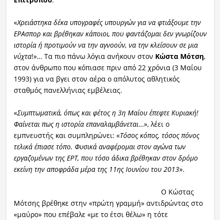
«
Χρειάστηκα δέκα υπογραφές υπουργών για να φτιάξουμε την
ΕΡΑσπορ και βρέθηκαν κάποιοι, που φαντάζομαι δεν γνωρίζουν
ιστορία ή προτιμούν να την αγνοούν, να την κλείσουν σε μια
νύχτα
!»… Τα πιο πάνω λόγια ανήκουν στον
Κώστα Μότση
,
στον άνθρωπο που κόπιασε πριν από 22 χρόνια (3 Μαΐου
1993) για να βγει στον αέρα ο απόλυτος αθλητικός
σταθμός πανελλήνιας εμβέλειας.
«
Συμπτωματικά, όπως και φέτος η 3η Μαΐου έπεφτε Κυριακή!
Φαίνεται πως η ιστορία επαναλαμβάνεται
…», λέει ο
εμπνευστής και συμπληρώνει: «
Τόσος κόπος, τόσος πόνος
τελικά έπιασε τόπο. Φυσικά αναφέρομαι στον αγώνα των
εργαζομένων της ΕΡΤ, που τόσο άδικα βρέθηκαν στον δρόμο
εκείνη την αποφράδα μέρα της 11ης Ιουνίου του 2013
».
Ο Κώστας
Μότσης βρέθηκε στην «πρώτη γραμμή» αντιδρώντας στο
«μαύρο» που επέβαλε «με το έτσι θέλω» η τότε