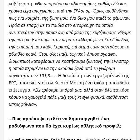
κυβέρνηση. «
Θα μπορούσα να αδιαφορήσω, καθώς εδώ και
χρόνια είχα αποχωρήσει από την ΕΡΑσπορ. Όμως αισθάνθηκα
πως ένα κομμάτι της ζωής μου, ένα δικό μου παιδί το φίμωναν.
Ήρθα σε επαφή με τα παιδιά στο ertopen.gr, τα οποία
αντιστεκόταν στην παράλογη απόφαση της κυβέρνησης. Ρίξαμε
την ιδέα να βγάλουμε στον αέρα το «Μικρόφωνο Στα Γήπεδα»,
την εκπομπή που κάθε Κυριακή, επί σειρά ετών συντρόφευε το
φίλαθλο κοινό. Έτσι, όλοι μαζί, τεχνικοί, δημοσιογράφοι,
διοικητικοί καταφέραμε να κρατήσουμε ζωντανή την ΕΡΑσπορ,
η οποία περιμένω να την ακούσω ξανά από τη γνώριμη
συχνότητα των 101,8
…». Η δικαίωση των εργαζομένων της
ΕΡΤ, αποτελεί για τον Κώστα Μότση ένα ακόμη σπουδαίο
επίτευγμα. «
Ξεπεράσαμε τα όριά μας, αλλά όταν βλέπεις τόσο
κόσμο να χαμογελά πάλι, μαζί τους κι εγώ φυσικά, αισθάνεσαι
υπερηφάνεια
».
–
Πως προέκυψε η ιδέα να δημιουργηθεί ένα
ραδιόφωνο που θα έχει κυρίως αθλητικό προφίλ
;