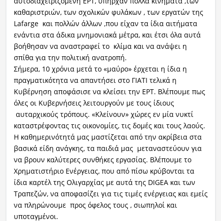
αυτοδιαχειριζόμενη EPT, υπήρχαν πολλά κινήματα ,των
καθαριστριών, των σχολικών φυλάκων , των εργατών της
Lafarge και πολλών άλλων ,που είχαν τα ίδια αιτήματα
ενάντια στα άδικα μνημονιακά μέτρα, και έτσι όλα αυτά
βοήθησαν να αναστραφεί το κλίμα και να ανάψει η
σπίθα για την πολιτική ανατροπή.
Σήμερα, 10 χρόνια μετά το «μαύρο» έρχεται η ίδια η
πραγματικότητα να απαντήσει στο ΓΙΑΤΙ τελικά η
Κυβέρνηση αποφάσισε να κλείσει την ΕΡΤ. Βλέπουμε πως
όλες οι Κυβερνήσεις λειτουργούν με τους ίδιους
αυταρχικούς τρόπους. «Κλείνουν» χώρες εν μία νυκτί
καταστρέφοντας τις οικονομίες, τις δομές και τους λαούς.
Η καθημερινότητά μας μαστίζεται από την ακρίβεια στα
βασικά είδη ανάγκης, τα παιδιά μας μεταναστεύουν για
να βρουν καλύτερες συνθήκες εργασίας. Βλέπουμε το
Χρηματιστήριο Ενέργειας, που από πίσω κρύβονται τα
ίδια καρτέλ της Ολιγαρχίας με αυτά της DIGEA και των
Τραπεζών, να αποφασίζει για τις τιμές ενέργειας και εμείς
να πληρώνουμε προς όφελος τους , σιωπηλοί και
υποταγμένοι.