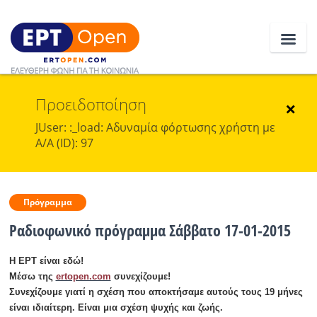
Προειδοποίηση
Ειδήσεις
×
JUser: :_load: Αδυναμία φόρτωσης χρήστη με
Α/Α (ID): 97
Ελλάδα
Κοινωνία
Πρόγραμμα
Πολιτική
Ραδιοφωνικό πρόγραμμα Σάββατο 17-01-2015
Οικονομία
Η ΕΡΤ είναι εδώ!
Αθλητικά
Μέσω της
ertopen.com
συνεχίζουμε!
Συνεχίζουμε γιατί η σχέση που αποκτήσαμε αυτούς τους 19 μήνες
Κόσμος
είναι ιδιαίτερη. Είναι μια σχέση ψυχής και ζωής.