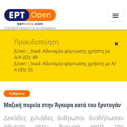
Προειδοποίηση
Ειδήσεις
×
JUser: :_load: Αδυναμία φόρτωσης χρήστη με
Α/Α (ID): 49
Ελλάδα
JUser: :_load: Αδυναμία φόρτωσης χρήστη με Α/
Α (ID): 55
Κοινωνία
Πολιτική
Ειδήσεις
Οικονομία
Μαζική πορεία στην Άγκυρα κατά του Ερντογάν
Αθλητικά
Δεκάδες χιλιάδες άνθρωποι διαδήλωσαν
Κόσμος
σήμερα στην Άγκυρα κατά της