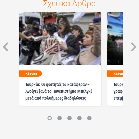
Σχετικά Άρθρα
Κόσμος
Κόσμος
Τουρκία: Οι φοιτητές τα κατάφεραν –
Τουρκία: Εκδι
Ανοίγει ξανά το Πανεπιστήμιο Μπιλγκί
γραφεία του C
μετά από πολυήμερες διαδηλώσεις
επέμβαση με ε