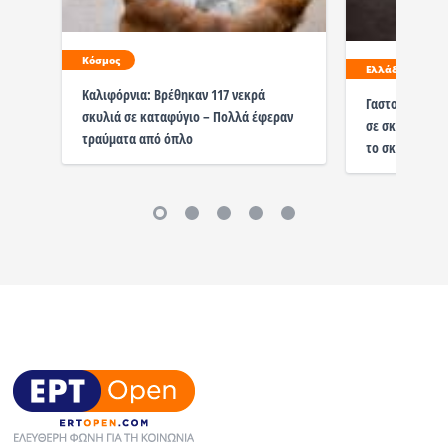
Κόσμος
Ελλάδα
Καλιφόρνια: Βρέθηκαν 117 νεκρά
Γαστούνη: Οδη
σκυλιά σε καταφύγιο – Πολλά έφεραν
σε σκυλί, το κ
τραύματα από όπλο
το σκότωσε