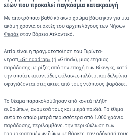
ετών που προκαλεί παγκόσμια κατακραυγή
Ραδιόφωνο
LIVE
Με αποτρόπαιο βαθύ κόκκινο χρώμα βάφτηκαν για μια
ακόμη χρονιά οι ακτές του αρχιπελάγους των
Νήσων
Εκπομπές
Φερόε
στον Βόρειο Ατλαντικό.
Αιτία είναι η πραγματοποίηση του Γκρίντα-
Πολιτισμός
ντραπ
«Grindadrap»
(ή «Grind»), μιας ετήσιας
παράδοσης με ρίζες από την εποχή των Βίκινγκς, κατά
την οποία εκατοντάδες φάλαινες-πιλότοι και δελφίνια
σφαγιάζονται στις ακτές από τους ντόπιους ψαράδες.
Το θέαμα παρακολούθησαν από κοντά πλήθη
ανθρώπων, ανάμεσά τους και μικρά παιδιά. Το έθιμο
αυτό το οποίο μετρά περισσότερα από 1.000 χρόνια
παράδοσης, περιλαμβάνει την περικύκλωση των
τρομοκρατημένων ζώων με βάρκες, την οδήγησή τους