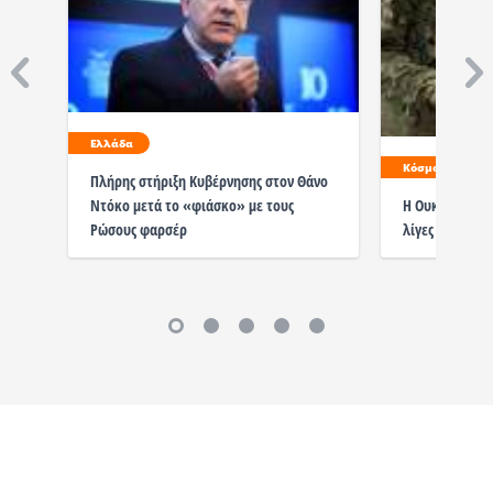
Ελλάδα
Κόσμος
Πλήρης στήριξη Κυβέρνησης στον Θάνο
Ντόκο μετά το «φιάσκο» με τους
Η Ουκρανία ανα
Ρώσους φαρσέρ
λίγες εβδομάδ