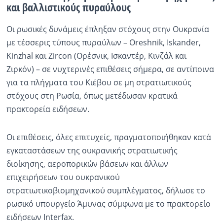
και βαλλιστικούς πυραύλους
Ραδιόφωνο
LIVE
Οι ρωσικές δυνάμεις έπληξαν στόχους στην Ουκρανία
με τέσσερις τύπους πυραύλων – Oreshnik, Iskander,
Kinzhal και Zircon (Ορέσνικ, Ισκαντέρ, Κινζάλ και
Εκπομπές
Ζιρκόν) – σε νυχτερινές επιθέσεις σήμερα, σε αντίποινα
για τα πλήγματα του Κιέβου σε μη στρατιωτικούς
Πολιτισμός
στόχους στη Ρωσία, όπως μετέδωσαν κρατικά
πρακτορεία ειδήσεων.
Οι επιθέσεις, όλες επιτυχείς, πραγματοποιήθηκαν κατά
εγκαταστάσεων της ουκρανικής στρατιωτικής
διοίκησης, αεροπορικών βάσεων και άλλων
επιχειρήσεων του ουκρανικού
στρατιωτικοβιομηχανικού συμπλέγματος, δήλωσε το
ρωσικό υπουργείο Άμυνας σύμφωνα με το πρακτορείο
ειδήσεων Interfax.