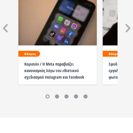
Κόσμος
Κόσμος
Κομισιόν / Η Meta παραβιάζει
Σφοδρές αντιδ
κανονισμούς λόγω του εθιστικού
εργαλείο χρησ
σχεδιασμού Instagram και Facebook
φωτογραφίες 