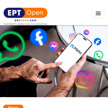
Ειδήσεις
Ελλάδα
Κοινωνία
Πολιτική
Οικονομία
Αθλητικά
Κόσμος
Κόσμος