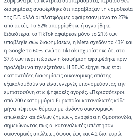
Σύμφωνα με τα κεντρικά συμπεράσματα, περίπου 900
διαφημίσεις αναφέρθηκε ότι παραβίαζαν τη νομοθεσία
της Ε.Ε. αλλά οι πλατφόρμες αφαίρεσαν μόνο το 27%
από αυτές. Το 52% απορρίφθηκε ή αγνοήθηκε.
Ειδικότερα, το TikTok αφαίρεσε μόνο το 21% των
υποβληθεισών διαφημίσεων, η Meta σχεδόν το 43% και
η Google το 60%, ενώ το TikTok ισχυρίστηκε ότι στο
37% των περιπτώσεων η διαφήμιση αφαιρέθηκε πριν
προλάβει να την εξετάσει. Η BEUC εξηγεί πως έτσι
εκατοντάδες διαφημίσεις οικονομικής απάτης
εξακολουθούν να είναι ενεργές υπονομεύοντας την
εμπιστοσύνη στις ψηφιακές αγορές. «Περισσότεροι
από 200 εκατομμύρια Ευρωπαίοι καταναλωτές κάθε
μήνα πέφτουν θύματα με κίνδυνο οικονομικών
απωλειών και άλλων ζημιών», αναφέρει η Ομοσπονδία,
σημειώνοντας πως οι καταναλωτές υπέστησαν
οικονομικές απώλειες ύψους έως και 4,2 δισ. ευρώ.