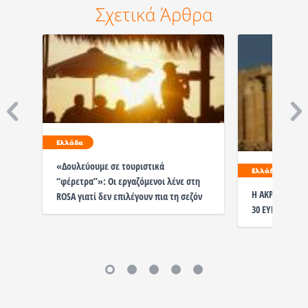
Σχετικά Άρθρα
Ελλάδα
«Δουλεύουμε σε τουριστικά
Ελλάδα
“φέρετρα”»: Οι εργαζόμενοι λένε στη
Η ΑΚΡΟΠΟΛΗ Ω
ROSA γιατί δεν επιλέγουν πια τη σεζόν
30 ΕΥΡΩ ΚΑΙ Δ