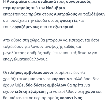
Η
Αυστραλία
αίρει
σταδιακά
τους
συνοριακούς
περιορισμούς
από τον
Νοέμβριο
,
επιτρέποντας
πρώτα
στους
Αυστραλούς
να
ταξιδέψου
στη συνέχεια την είσοδο στους
φοιτητές
και
τους
εργαζόμενους
από το
εξωτερικό.
Από αύριο στη χώρα θα μπορούν να εισέρχονται όσοι
ταξιδεύουν για λόγους αναψυχής καθώς και
μεγαλύτερος αριθμός ανθρώπων που ταξιδεύουν για
επαγγελματικούς λόγους.
Οι
πλήρως εμβολιασμένοι
τουρίστες δεν θα
χρειάζεται να μπαίνουν σε
καραντίνα
, αλλά όσοι δεν
έχουν λάβει
δύο δόσεις εμβολίων
θα πρέπει να
έχουν
ειδική εξαίρεση
για να εισέλθουν στη
χώρα
και
θα υπόκεινται σε περιορισμούς
καραντίνας
.