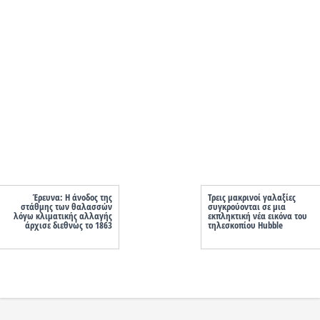
Έρευνα: Η άνοδος της
Τρεις μακρινοί γαλαξίες
στάθμης των θαλασσών
συγκρούονται σε μια
λόγω κλιματικής αλλαγής
εκπληκτική νέα εικόνα του
άρχισε διεθνώς το 1863
τηλεσκοπίου Hubble