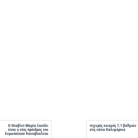
Ο Νταβίντ-Μαρία Σασόλι
Ισχυρός σεισμός 7,1 βαθμών
είναι ο νέος πρόεδρος του
στη νότια Καλιφόρνια
Ευρωπαϊκού Κοινοβουλίου