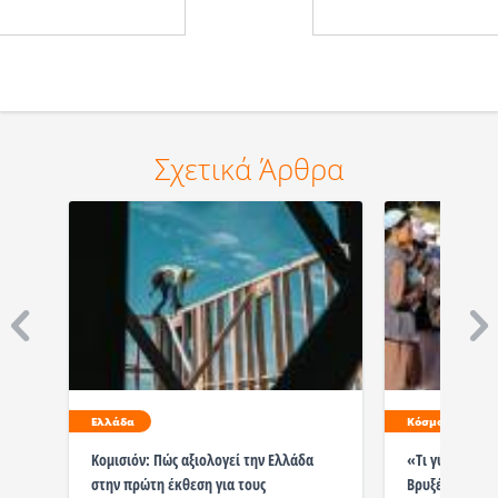
Σχετικά Άρθρα
Ελλάδα
Κόσμος
Κομισιόν: Πώς αξιολογεί την Ελλάδα
«Τι γύρευαν οι
στην πρώτη έκθεση για τους
Βρυξέλλες;»: 