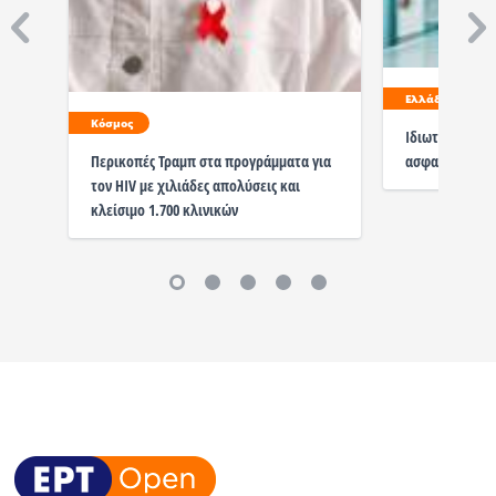
Ελλάδα
Κόσμος
Ιδιωτική υγεία
ασφαλισμένους
Περικοπές Τραμπ στα προγράμματα για
τον HIV με χιλιάδες απολύσεις και
κλείσιμο 1.700 κλινικών