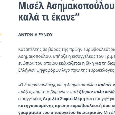
Μισέλ Ασημακοπούλου 
καλά τι έκανε”
ΑΝΤΩΝΙΑ ΞΥΝΟΥ
Καταπέλτης σε βάρος της πρώην ευρωβουλεύτρια
Ασημακοπούλου, υπήρξε η εισαγγελέας του Τριμ
ενώπιον του οποίου εκδικάζεται η δίκη για τη
δια
Ελλήνων ψηφοφόρων
λίγο πριν της ευρωεκλογές 
«Ο Σταυριανουδάκης και η Ασημακοπούλου
πρέπει 
πράξεις που τους βαρύνουν γιατί
ήξεραν πολύ καλά
εισαγγελέας
Αιμιλία Σοφία Μέρη
και εισηγήθηκ
κατηγορουμένης πρώην ευρωβουλευτή όσο κα
γραμματέα του υπουργείου Εσωτερικών
Μιχάλ