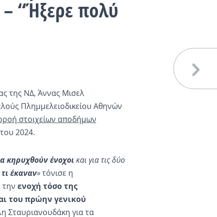
– “Ήξερε πολύ
ς της ΝΔ, Άννας Μισελ
ελούς Πλημμελειοδικείου Αθηνών
ρροή στοιχείων αποδήμων
του 2024.
να κηρυχθούν ένοχοι
και για τις δύο
 τι έκαναν
»
τόνισε η
ε την
ενοχή τόσο της
ι του πρώην γενικού
η Σταυριανουδάκη για τα