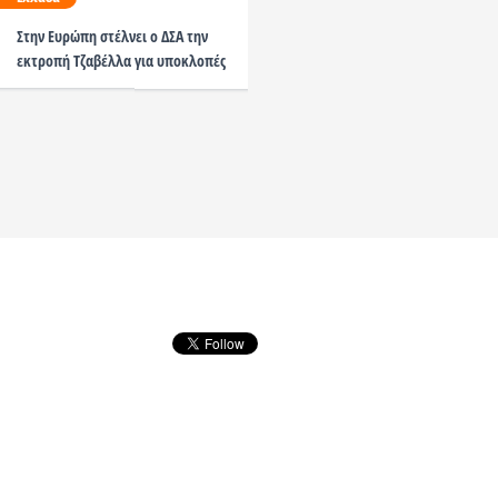
ΜΕ ΤΑ ΠΡΟΣΩΠΙΚΑ ΔΕΔΟ
Στην Ευρώπη στέλνει ο ΔΣΑ την
ΕΠΙΒΑΤΩΝ;
εκτροπή Τζαβέλλα για υποκλοπές