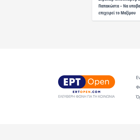
Παπακώστα – Να υποβαθ
επιχειρεί το Μαξίμου
Ε
Φ
Ό
Copyright © 2026 ERT Open. All rights reserved.