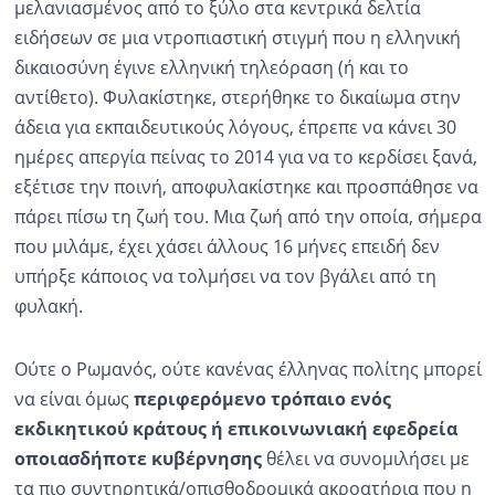
μελανιασμένος από το ξύλο στα κεντρικά δελτία
ειδήσεων σε μια ντροπιαστική στιγμή που η ελληνική
δικαιοσύνη έγινε ελληνική τηλεόραση (ή και το
αντίθετο). Φυλακίστηκε, στερήθηκε το δικαίωμα στην
άδεια για εκπαιδευτικούς λόγους, έπρεπε να κάνει 30
ημέρες απεργία πείνας το 2014 για να το κερδίσει ξανά,
εξέτισε την ποινή, αποφυλακίστηκε και προσπάθησε να
πάρει πίσω τη ζωή του. Μια ζωή από την οποία, σήμερα
που μιλάμε, έχει χάσει άλλους 16 μήνες επειδή δεν
υπήρξε κάποιος να τολμήσει να τον βγάλει από τη
φυλακή.
Ούτε ο Ρωμανός, ούτε κανένας έλληνας πολίτης μπορεί
να είναι όμως
περιφερόμενο τρόπαιο ενός
εκδικητικού κράτους ή επικοινωνιακή εφεδρεία
οποιασδήποτε κυβέρνησης
θέλει να συνομιλήσει με
τα πιο συντηρητικά/οπισθοδρομικά ακροατήρια που η