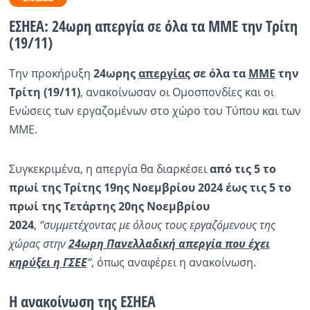
ΕΣΗΕΑ: 24ωρη απεργία σε όλα τα ΜΜΕ την Τρίτη
Ραδιόφωνο
LIVE
(19/11)
Την προκήρυξη
24ωρης
απεργίας
σε όλα τα
ΜΜΕ
την
Εκπομπές
Τρίτη (19/11)
, ανακοίνωσαν οι Ομοσπονδίες και οι
Ενώσεις των εργαζομένων στο χώρο του Τύπου και των
Πολιτισμός
ΜΜΕ.
Συγκεκριμένα, η απεργία θα διαρκέσει
από τις 5 το
πρωί της Τρίτης 19ης Νοεμβρίου 2024 έως τις 5 το
πρωί της Τετάρτης 20ης Νοεμβρίου
2024
,
“συμμετέχοντας με όλους τους εργαζόμενους της
χώρας στην
24ωρη Πανελλαδική απεργία που έχει
κηρύξει η ΓΣΕΕ
“
, όπως αναφέρει η ανακοίνωση.
Η ανακοίνωση της ΕΣΗΕΑ