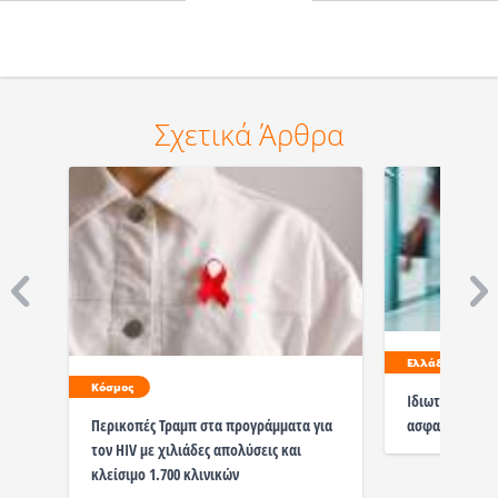
Σχετικά Άρθρα
Ελλάδα
Κόσμος
Ιδιωτική υγεία
ασφαλισμένους
Περικοπές Τραμπ στα προγράμματα για
τον HIV με χιλιάδες απολύσεις και
κλείσιμο 1.700 κλινικών