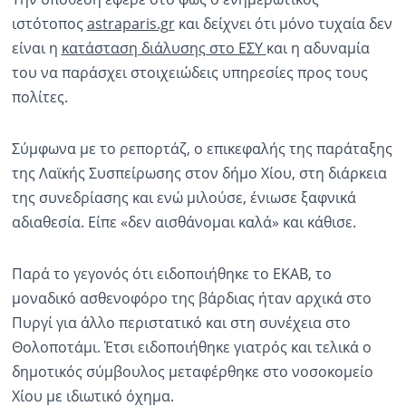
ιστότοπος
astraparis.gr
και δείχνει ότι μόνο τυχαία δεν
Ραδιόφωνο
LIVE
είναι η
κατάσταση διάλυσης στο ΕΣΥ
και η αδυναμία
του να παράσχει στοιχειώδεις υπηρεσίες προς τους
πολίτες.
Εκπομπές
Σύμφωνα με το ρεπορτάζ, ο επικεφαλής της παράταξης
Πολιτισμός
της Λαϊκής Συσπείρωσης στον δήμο Χίου, στη διάρκεια
της συνεδρίασης και ενώ μιλούσε, ένιωσε ξαφνικά
αδιαθεσία. Είπε «δεν αισθάνομαι καλά» και κάθισε.
Παρά το γεγονός ότι ειδοποιήθηκε το ΕΚΑΒ, το
μοναδικό ασθενοφόρο της βάρδιας ήταν αρχικά στο
Πυργί για άλλο περιστατικό και στη συνέχεια στο
Θολοποτάμι. Έτσι ειδοποιήθηκε γιατρός και τελικά ο
δημοτικός σύμβουλος μεταφέρθηκε στο νοσοκομείο
Χίου με ιδιωτικό όχημα.