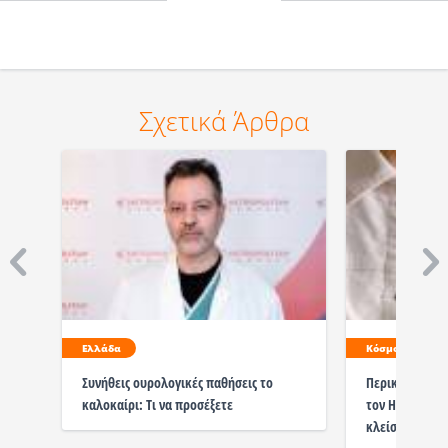
Σχετικά Άρθρα
Ελλάδα
Κόσμος
Συνήθεις ουρολογικές παθήσεις το
Περικοπές Τρα
καλοκαίρι: Τι να προσέξετε
τον HIV με χιλ
κλείσιμο 1.700