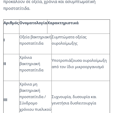
προκαλούν σε οξεία, χρόνια και ασυμπτωματική
προστατίτιδα.
Αριθμός
Ονοματολογία
Χαρακτηριστικά
Οξεία βακτηριακή
Συμπτώματα οξείας
I
προστατίτιδα
ουρολοίμωξης
Χρόνια
Υποτροπιάζουσα ουρολοίμωξη
II
βακτηριακή
από τον ίδιο μικροοργανισμό
προστατίτιδα
Χρόνια μη
βακτηριακή
προστατίτιδα /
Συχνουρία, δυσουρία και
III
Σύνδρομο
γενετήσια δυσλειτουργία
χρόνιου πυελικού