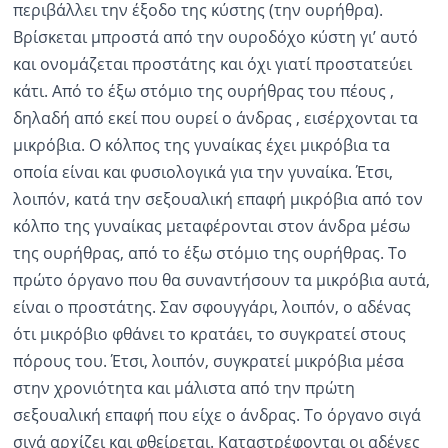
περιβάλλει την έξοδο της κύστης (την ουρήθρα).
Βρίσκεται μπροστά από την ουροδόχο κύστη γι’ αυτό
και ονομάζεται προστάτης και όχι γιατί προστατεύει
κάτι. Από το έξω στόμιο της ουρήθρας του πέους ,
δηλαδή από εκεί που ουρεί ο άνδρας , εισέρχονται τα
μικρόβια. Ο κόλπος της γυναίκας έχει μικρόβια τα
οποία είναι και φυσιολογικά για την γυναίκα. Έτσι,
λοιπόν, κατά την σεξουαλική επαφή μικρόβια από τον
κόλπο της γυναίκας μεταφέρονται στον άνδρα μέσω
της ουρήθρας, από το έξω στόμιο της ουρήθρας. Το
πρώτο όργανο που θα συναντήσουν τα μικρόβια αυτά,
είναι ο προστάτης. Σαν σφουγγάρι, λοιπόν, o αδένας
ότι μικρόβιο φθάνει το κρατάει, το συγκρατεί στους
πόρους του. Έτσι, λοιπόν, συγκρατεί μικρόβια μέσα
στην χρονιότητα και μάλιστα από την πρώτη
σεξουαλική επαφή που είχε ο άνδρας. Το όργανο σιγά
σιγά αρχίζει και φθείρεται. Καταστρέφονται οι αδένες