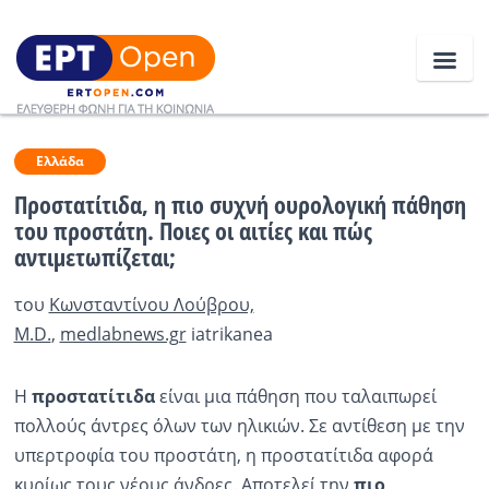
Ειδήσεις
Ελλάδα
Προστατίτιδα, η πιο συχνή ουρολογική πάθηση
του προστάτη. Ποιες οι αιτίες και πώς
Ελλάδα
αντιμετωπίζεται;
Κοινωνία
του
Κωνσταντίνου Λούβρου,
Πολιτική
Μ.D.
,
medlabnews.gr
iatrikanea
Οικονομία
Η
προστατίτιδα
είναι μια πάθηση που ταλαιπωρεί
Αθλητικά
πολλούς άντρες όλων των ηλικιών. Σε αντίθεση με την
υπερτροφία του προστάτη, η προστατίτιδα αφορά
Κόσμος
κυρίως τους νέους άνδρες. Αποτελεί την
πιο