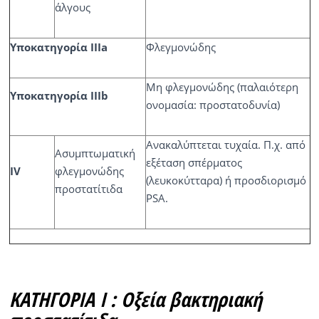
άλγους
Υποκατηγορία IIIa
Φλεγμονώδης
Μη φλεγμονώδης (παλαιότερη
Υποκατηγορία IIIb
ονομασία: προστατοδυνία)
Ανακαλύπτεται τυχαία. Π.χ. από
Ασυμπτωματική
εξέταση σπέρματος
IV
φλεγμονώδης
(λευκοκύτταρα) ή προσδιορισμό
προστατίτιδα
PSA.
ΚΑΤΗΓΟΡΙΑ Ι : Οξεία βακτηριακή