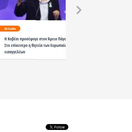
Ελλάδα
Ελλάδα
Η Κοβέσι προσέφυγε στον Άρειο Πάγο –
Στο επίκεντρο η θητεία των Ευρωπαίων
Στουρνάρας / Δεν είναι 
εισαγγελέων
απόφαση του Αρείου Πάγ
δάνεια του νόμου Κατσέ