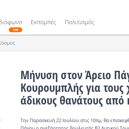
διόφωνο
Εκπομπές
Πολιτισμός
LIVE
Κόσμος
Μήνυση στον Άρειο Πάγ
Κουρουμπλής για τους 
άδικους θανάτους από 
Την Παρασκευή 22 Ιουλίου στις 10πμ, θα επισκεφθ
Πάγου ο ανεξάρτητος βουλευτής Β2 Δυτικού Τομέ