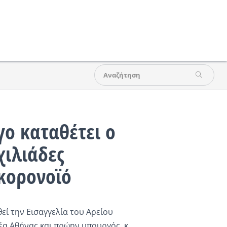
ο καταθέτει ο
χιλιάδες
κορονοϊό
εί την Εισαγγελία του Αρείου
α Αθήνας και πρώην υπουργός, κ.