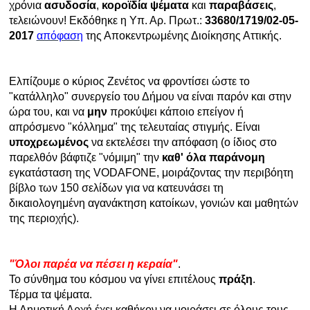
χρόνια
ασυδοσία
,
κοροϊδία
ψέματα
και
παραβάσεις
,
τελειώνουν! Εκδόθηκε η Υπ. Αρ. Πρωτ.:
33680/1719/02-05-
Ραδιόφωνο
LIVE
2017
απόφαση
της Αποκεντρωμένης Διοίκησης Αττικής.
Εκπομπές
Ελπίζουμε ο κύριος Ζενέτος να φροντίσει ώστε το
"κατάλληλο" συνεργείο του Δήμου να είναι παρόν και στην
ώρα του, και να
μην
προκύψει κάποιο επείγον ή
Πολιτισμός
απρόσμενο "κόλλημα" της τελευταίας στιγμής. Είναι
υποχρεωμένος
να εκτελέσει την απόφαση (ο ίδιος στο
παρελθόν βάφτιζε "νόμιμη" την
καθ' όλα παράνομη
εγκατάσταση της VODAFONE, μοιράζοντας την περιβόητη
βίβλο των 150 σελίδων για να κατευνάσει τη
δικαιολογημένη αγανάκτηση κατοίκων, γονιών και μαθητών
της περιοχής).
"Όλοι παρέα να πέσει η κεραία"
.
Το σύνθημα του κόσμου να γίνει επιτέλους
πράξη
.
Τέρμα τα ψέματα.
Η Δημοτική Αρχή έχει καθήκον να μοιράσει σε όλους τους