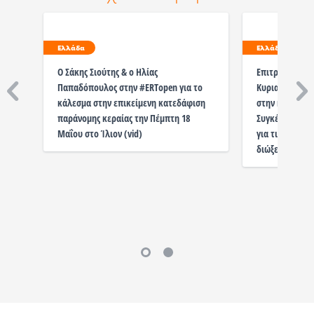
Ελλάδα
Ελλάδα
O Σάκης Σιούτης & ο Ηλίας
Επιτροπές Αγώ
Παπαδόπουλος στην #ERTopen για το
Κυριακή 04/12/
κάλεσμα στην επικείμενη κατεδάφιση
στην κεντρική
παράνομης κεραίας την Πέμπτη 18
Συγκέντρωση-
Μαΐου στο Ίλιον (vid)
για τις κεραίε
διώξεις: