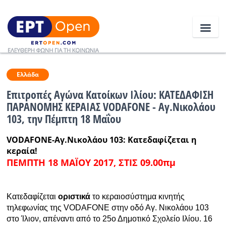
Ειδήσεις
Ελλάδα
Επιτροπές Αγώνα Κατοίκων Ιλίου: ΚΑΤΕΔΑΦΙΣΗ
ΠΑΡΑΝΟΜΗΣ ΚΕΡΑΙΑΣ VODAFONE - Αγ.Νικολάου
Ελλάδα
103, την Πέμπτη 18 Μαΐου
Κοινωνία
VODAFONE-Αγ.Νικολάου 103: Κατεδαφίζεται η
κεραία!
Πολιτική
ΠΕΜΠΤΗ 18 ΜΑΪΟΥ 2017, ΣΤΙΣ 09.00πμ
Οικονομία
Αθλητικά
Κατεδαφίζεται
οριστικά
το κεραιοσύστημα κινητής
τηλεφωνίας της VODAFONE στην οδό Αγ. Νικολάου 103
Κόσμος
στο Ίλιον, απέναντι από το 25ο Δημοτικό Σχολείο Ιλίου. 16