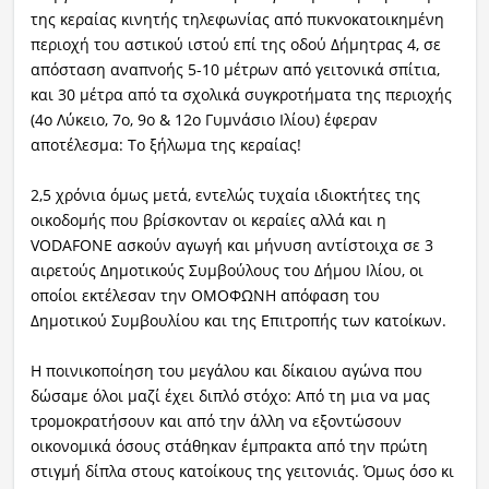
της κεραίας κινητής τηλεφωνίας από πυκνοκατοικημένη
περιοχή του αστικού ιστού επί της οδού Δήμητρας 4, σε
απόσταση αναπνοής 5-10 μέτρων από γειτονικά σπίτια,
και 30 μέτρα από τα σχολικά συγκροτήματα της περιοχής
(4ο Λύκειο, 7ο, 9ο & 12ο Γυμνάσιο Ιλίου) έφεραν
αποτέλεσμα: Το ξήλωμα της κεραίας!
2,5 χρόνια όμως μετά, εντελώς τυχαία ιδιοκτήτες της
οικοδομής που βρίσκονταν οι κεραίες αλλά και η
VODAFONE ασκούν αγωγή και μήνυση αντίστοιχα σε 3
αιρετούς Δημοτικούς Συμβούλους του Δήμου Ιλίου, οι
οποίοι εκτέλεσαν την ΟΜΟΦΩΝΗ απόφαση του
Δημοτικού Συμβουλίου και της Επιτροπής των κατοίκων.
Η ποινικοποίηση του μεγάλου και δίκαιου αγώνα που
δώσαμε όλοι μαζί έχει διπλό στόχο: Από τη μια να μας
τρομοκρατήσουν και από την άλλη να εξοντώσουν
οικονομικά όσους στάθηκαν έμπρακτα από την πρώτη
στιγμή δίπλα στους κατοίκους της γειτονιάς. Όμως όσο κι