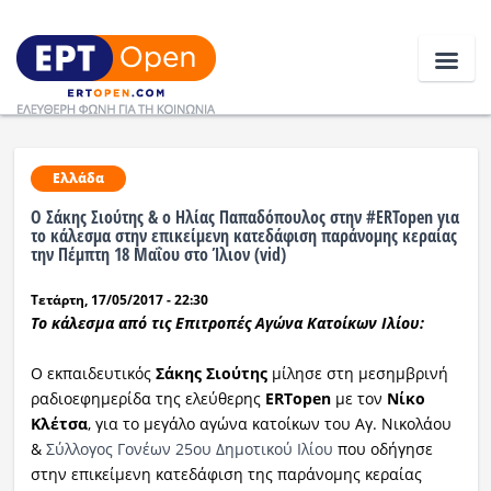
Ειδήσεις
Ελλάδα
O Σάκης Σιούτης & ο Ηλίας Παπαδόπουλος στην #ERTopen για
Ελλάδα
το κάλεσμα στην επικείμενη κατεδάφιση παράνομης κεραίας
την Πέμπτη 18 Μαΐου στο Ίλιον (vid)
Κοινωνία
Τετάρτη, 17/05/2017 - 22:30
Το κάλεσμα από τις Επιτροπές Αγώνα Κατοίκων Ιλίου:
Πολιτική
Οικονομία
Ο εκπαιδευτικός
Σάκης Σιούτης
μίλησε στη μεσημβρινή
ραδιοεφημερίδα της ελεύθερης
ΕRTopen
με τον
Νίκο
Αθλητικά
Κλέτσα
, για το μεγάλο αγώνα κατοίκων του Αγ. Νικολάου
&
Σύλλογος Γονέων 25ου Δημοτικού Ιλίου
που οδήγησε
Κόσμος
στην επικείμενη κατεδάφιση της παράνομης κεραίας