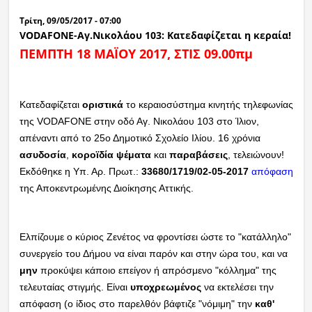
Τρίτη, 09/05/2017 - 07:00
VODAFONE-Αγ.Νικολάου 103: Κατεδαφίζεται η κεραία!
ΠΕΜΠΤΗ 18 ΜΑΪΟΥ 2017, ΣΤΙΣ 09.00πμ
Κατεδαφίζεται
οριστικά
το κεραιοσύστημα κινητής τηλεφωνίας
της VODAFONE στην οδό Αγ. Νικολάου 103 στο Ίλιον,
απέναντι από το 25ο Δημοτικό Σχολείο Ιλίου. 16 χρόνια
ασυδοσία
,
κοροϊδία
ψέματα
και
παραβάσεις
, τελειώνουν!
Εκδόθηκε η Υπ. Αρ. Πρωτ.:
33680/1719/02-05-2017
απόφαση
της Αποκεντρωμένης Διοίκησης Αττικής.
Ελπίζουμε ο κύριος Ζενέτος να φροντίσει ώστε το "κατάλληλο"
συνεργείο του Δήμου να είναι παρόν και στην ώρα του, και να
μην
προκύψει κάποιο επείγον ή απρόσμενο "κόλλημα" της
τελευταίας στιγμής. Είναι
υποχρεωμένος
να εκτελέσει την
απόφαση (ο ίδιος στο παρελθόν βάφτιζε "νόμιμη" την
καθ'