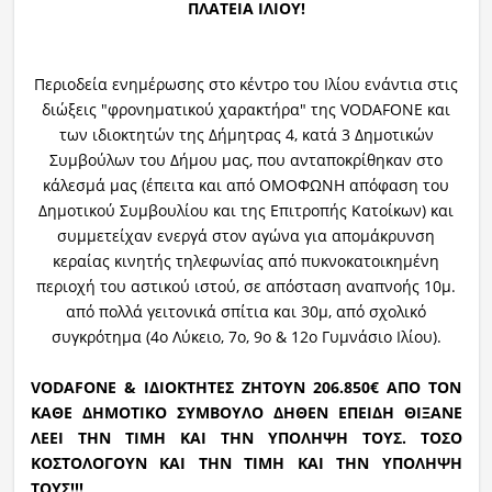
ΠΛΑΤΕΙΑ ΙΛΙΟΥ!
Περιοδεία ενημέρωσης στο κέντρο του Ιλίου ενάντια στις
διώξεις "φρονηματικού χαρακτήρα" της VODAFONE και
των ιδιοκτητών της Δήμητρας 4, κατά 3 Δημοτικών
Συμβούλων του Δήμου μας, που ανταποκρίθηκαν στο
κάλεσμά μας (έπειτα και από ΟΜΟΦΩΝΗ απόφαση του
Δημοτικού Συμβουλίου και της Επιτροπής Κατοίκων) και
συμμετείχαν ενεργά στον αγώνα για απομάκρυνση
κεραίας κινητής τηλεφωνίας από πυκνοκατοικημένη
περιοχή του αστικού ιστού, σε απόσταση αναπνοής 10μ.
από πολλά γειτονικά σπίτια και 30μ, από σχολικό
συγκρότημα (4ο Λύκειο, 7ο, 9ο & 12ο Γυμνάσιο Ιλίου).
VODAFONE & ΙΔΙΟΚΤΗΤΕΣ ΖΗΤΟΥΝ 206.850€ ΑΠΟ ΤΟΝ
ΚΑΘΕ ΔΗΜΟΤΙΚΟ ΣΥΜΒΟΥΛΟ ΔΗΘΕΝ ΕΠΕΙΔΗ ΘΙΞΑΝΕ
ΛΕΕΙ ΤΗΝ ΤΙΜΗ ΚΑΙ ΤΗΝ ΥΠΟΛΗΨΗ ΤΟΥΣ. ΤΟΣΟ
ΚΟΣΤΟΛΟΓΟΥΝ ΚΑΙ ΤΗΝ ΤΙΜΗ ΚΑΙ ΤΗΝ ΥΠΟΛΗΨΗ
ΤΟΥΣ!!!