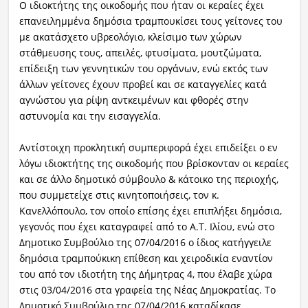
Ο ιδιοκτήτης της οικοδομής που ήταν οι κεραίες έχει
επανειλημμένα δημόσια τραμπουκίσει τους γείτονες του
με ακατάσχετο υβρεολόγιο, κλείσιμο των χώρων
στάθμευσης τους, απειλές, φτυσίματα, μουτζώματα,
επίδειξη των γεννητικών του οργάνων, ενώ εκτός των
άλλων γείτονες έχουν προβεί και σε καταγγελίες κατά
αγνώστου για ρίψη αντκειμένων και φθορές στην
αστυνομία και την εισαγγελία.
Αντίστοιχη προκλητική συμπεριφορά έχει επιδείξει ο εν
λόγω ιδιοκτήτης της οικοδομής που βρίσκονταν οι κεραίες
και σε άλλο δημοτικό σύμβουλο & κάτοικο της περιοχής,
που συμμετείχε στις κινητοποιήσεις, τον κ.
Κανελλόπουλο, τον οποίο επίσης έχει επιπλήξει δημόσια,
γεγονός που έχει καταγραφεί από το Α.Τ. Ιλίου, ενώ στο
Δημοτικο Συμβούλιο της 07/04/2016 ο ίδιος κατήγγειλε
δημόσια τραμπούκικη επίθεση και χειροδικία εναντίον
του από τον ιδιοτήτη της Δήμητρας 4, που έλαβε χώρα
στις 03/04/2016 στα γραφεία της Νέας Δημοκρατίας. Το
Δημοτικό Συμβούλιο της 07/04/2016 καταδίκασε