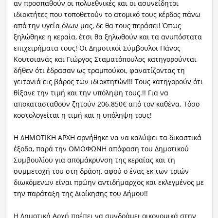
αν προσπαθούν οι πολυεθνικές και οι ασυνείδητοι
ιδιοκτήτες που τοποθετούν το ατομικό τους κέρδος πάνω
από την υγεία όλων μας, δε θα τους περάσει! Όπως
ξηλώθηκε η κεραία, έτσι θα ξηλωθούν και τα ανυπόστατα
επιχειρήματα τους! Οι Δημοτικοί Σύμβουλοι Πάνος
Κουτσιανάς και Γιώργος Σταματόπουλος κατηγορούνται
δήθεν ότι έδρασαν ως τραμπούκοι, φανατίζοντας τη
γειτονιά εις βάρος των ιδιοκτητών!!! Τους κατηγορούν ότι
θίξανε την τιμή και την υπόληψη τους.!! Για να
αποκατασταθούν ζητούν 206.850€ από τον καθένα. Τόσο
κοστολογείται η τιμή και η υπόληψη τους!
Η ΔΗΜΟΤΙΚΗ ΑΡΧΗ αρνήθηκε να να καλύψει τα δικαστικά
έξοδα, παρά την ΟΜΟΦΩΝΗ απόφαση του Δημοτικού
Συμβουλίου για απομάκρυνση της κεραίας και τη
συμμετοχή του στη δράση, αφού ο ένας εκ των τριών
διωκόμενων είναι πρώην αντιδήμαρχος και εκλεγμένος με
την παράταξη της Διοίκησης του Δήμου!!
Η Δημοτική Αρχή πρέπει να συνδράμει οικονομικά στην