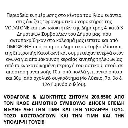
Ραδιόφωνο
LIVE
Περιοδεία ενημέρωσης στο κέντρο του Ιλίου ενάντια
στις διώξεις "φρονηματικού χαρακτήρα" της
VODAFONE και των ιδιοκτητών της Δήμητρας 4, κατά 3
Εκπομπές
Δημοτικών Συμβούλων του Δήμου μας, που
ανταποκρίθηκαν στο κάλεσμά μας (έπειτα και από
ΟΜΟΦΩΝΗ απόφαση του Δημοτικού Συμβουλίου και
Πολιτισμός
της Επιτροπής Κατοίκων) και συμμετείχαν ενεργά στον
αγώνα για απομάκρυνση κεραίας κινητής τηλεφωνίας
από πυκνοκατοικημένη περιοχή του αστικού ιστού, σε
απόσταση αναπνοής 10μ. από πολλά γειτονικά σπίτια
και 30μ, από σχολικό συγκρότημα (4ο Λύκειο, 7ο, 9ο &
12ο Γυμνάσιο Ιλίου).
VODAFONE & ΙΔΙΟΚΤΗΤΕΣ ΖΗΤΟΥΝ 206.850€ ΑΠΟ
ΤΟΝ ΚΑΘΕ ΔΗΜΟΤΙΚΟ ΣΥΜΒΟΥΛΟ ΔΗΘΕΝ ΕΠΕΙΔΗ
ΘΙΞΑΝΕ ΛΕΕΙ ΤΗΝ ΤΙΜΗ ΚΑΙ ΤΗΝ ΥΠΟΛΗΨΗ ΤΟΥΣ.
ΤΟΣΟ ΚΟΣΤΟΛΟΓΟΥΝ ΚΑΙ ΤΗΝ ΤΙΜΗ ΚΑΙ ΤΗΝ
ΥΠΟΛΗΨΗ ΤΟΥΣ!!!