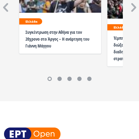
Ελλάδα
Ελλάδα
Συγκέντρωση στην Αθήνα για τον
Τέμπη – Συγκέ
20χρονο στο Άργος – Η ανάρτηση του
διώξεις με αφ
Γιάννη Μάγγου
διαδηλωτές σ
στρατού»