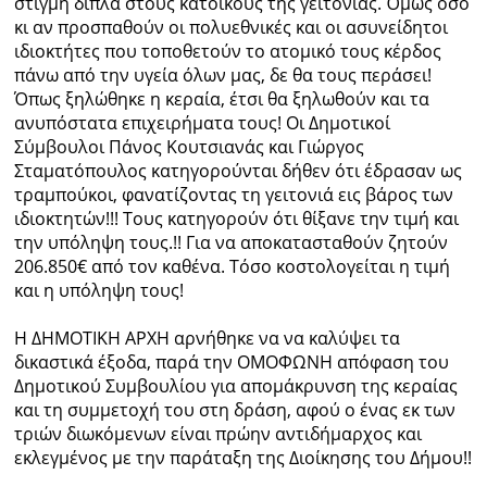
στιγμή δίπλα στους κατοίκους της γειτονιάς. Όμως όσο
κι αν προσπαθούν οι πολυεθνικές και οι ασυνείδητοι
ιδιοκτήτες που τοποθετούν το ατομικό τους κέρδος
πάνω από την υγεία όλων μας, δε θα τους περάσει!
Όπως ξηλώθηκε η κεραία, έτσι θα ξηλωθούν και τα
ανυπόστατα επιχειρήματα τους! Οι Δημοτικοί
Σύμβουλοι Πάνος Κουτσιανάς και Γιώργος
Σταματόπουλος κατηγορούνται δήθεν ότι έδρασαν ως
τραμπούκοι, φανατίζοντας τη γειτονιά εις βάρος των
ιδιοκτητών!!! Τους κατηγορούν ότι θίξανε την τιμή και
την υπόληψη τους.!! Για να αποκατασταθούν ζητούν
206.850€ από τον καθένα. Τόσο κοστολογείται η τιμή
και η υπόληψη τους!
Η ΔΗΜΟΤΙΚΗ ΑΡΧΗ αρνήθηκε να να καλύψει τα
δικαστικά έξοδα, παρά την ΟΜΟΦΩΝΗ απόφαση του
Δημοτικού Συμβουλίου για απομάκρυνση της κεραίας
και τη συμμετοχή του στη δράση, αφού ο ένας εκ των
τριών διωκόμενων είναι πρώην αντιδήμαρχος και
εκλεγμένος με την παράταξη της Διοίκησης του Δήμου!!