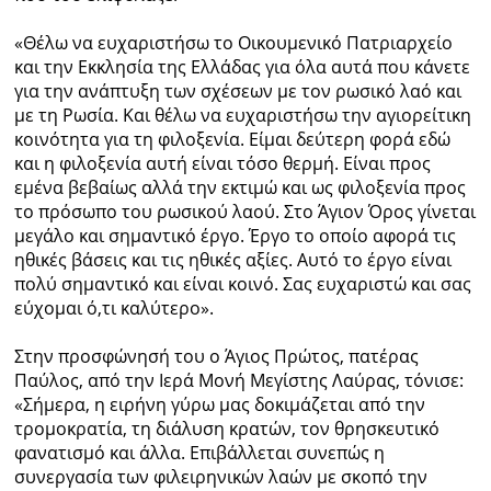
«Θέλω να ευχαριστήσω το Οικουμενικό Πατριαρχείο
και την Εκκλησία της Ελλάδας για όλα αυτά που κάνετε
για την ανάπτυξη των σχέσεων με τον ρωσικό λαό και
με τη Ρωσία. Και θέλω να ευχαριστήσω την αγιορείτικη
κοινότητα για τη φιλοξενία. Είμαι δεύτερη φορά εδώ
και η φιλοξενία αυτή είναι τόσο θερμή. Είναι προς
εμένα βεβαίως αλλά την εκτιμώ και ως φιλοξενία προς
το πρόσωπο του ρωσικού λαού. Στο Άγιον Όρος γίνεται
μεγάλο και σημαντικό έργο. Έργο το οποίο αφορά τις
ηθικές βάσεις και τις ηθικές αξίες. Αυτό το έργο είναι
πολύ σημαντικό και είναι κοινό. Σας ευχαριστώ και σας
εύχομαι ό,τι καλύτερο».
Στην προσφώνησή του ο Άγιος Πρώτος, πατέρας
Παύλος, από την Ιερά Μονή Μεγίστης Λαύρας, τόνισε:
«Σήμερα, η ειρήνη γύρω μας δοκιμάζεται από την
τρομοκρατία, τη διάλυση κρατών, τον θρησκευτικό
φανατισμό και άλλα. Επιβάλλεται συνεπώς η
συνεργασία των φιλειρηνικών λαών με σκοπό την