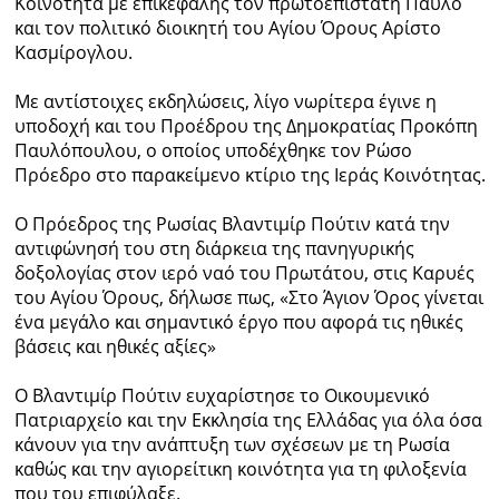
Κοινότητα με επικεφαλής τον πρωτοεπιστάτη Παύλο
και τον πολιτικό διοικητή του Αγίου Όρους Αρίστο
Ραδιόφωνο
Κασμίρογλου.
LIVE
Με αντίστοιχες εκδηλώσεις, λίγο νωρίτερα έγινε η
Εκπομπές
υποδοχή και του Προέδρου της Δημοκρατίας Προκόπη
Παυλόπουλου, ο οποίος υποδέχθηκε τον Ρώσο
Πρόεδρο στο παρακείμενο κτίριο της Ιεράς Κοινότητας.
Πολιτισμός
Ο Πρόεδρος της Ρωσίας Βλαντιμίρ Πούτιν κατά την
αντιφώνησή του στη διάρκεια της πανηγυρικής
δοξολογίας στον ιερό ναό του Πρωτάτου, στις Καρυές
του Αγίου Όρους, δήλωσε πως, «Στο Άγιον Όρος γίνεται
ένα μεγάλο και σημαντικό έργο που αφορά τις ηθικές
βάσεις και ηθικές αξίες»
Ο Βλαντιμίρ Πούτιν ευχαρίστησε το Οικουμενικό
Πατριαρχείο και την Εκκλησία της Ελλάδας για όλα όσα
κάνουν για την ανάπτυξη των σχέσεων με τη Ρωσία
καθώς και την αγιορείτικη κοινότητα για τη φιλοξενία
που του επιφύλαξε.