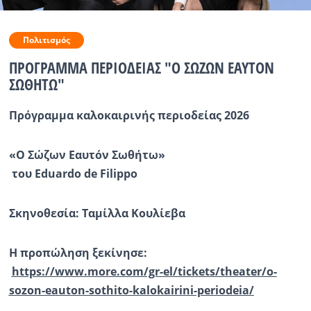
Ραδιόφωνο
LIVE
Πολιτισμός
ΠΡΟΓΡΑΜΜΑ ΠΕΡΙΟΔΕΙΑΣ "Ο ΣΩΖΩΝ ΕΑΥΤΟΝ
Εκπομπές
ΣΩΘΗΤΩ"
Πρόγραμμα κ
αλοκαιρινή
ς
περιοδεία
ς
2026
Πολιτισμός
«Ο Σώζων Εαυτόν
Σωθήτω
»
του
Eduardo
de
Filippo
Σκηνοθεσία:
Ταμίλλα
Κουλίεβα
Η προπώληση ξεκίνησε:
https://www.more.com/gr-el/tickets/theater/o-
sozon-eauton-sothito-kalokairini-periodeia/