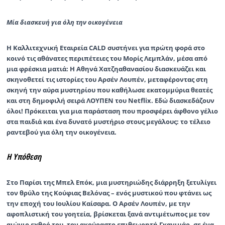
Μία διασκευή για όλη την οικογένεια
Η Καλλιτεχνική Εταιρεία CALD συστήνει για πρώτη φορά στο
κοινό τις αθάνατες περιπέτειες του Μορίς Λεμπλάν, μέσα από
μια φρέσκια ματιά: Η Αθηνά Χατζηαθανασίου διασκευάζει και
σκηνοθετεί τις ιστορίες του Αρσέν Λουπέν, μεταφέροντας στη
σκηνή την αύρα μυστηρίου που καθήλωσε εκατομμύρια θεατές
και στη δημοφιλή σειρά ΛΟΥΠΕΝ του Netflix. Εδώ διασκεδάζουν
όλοι! Πρόκειται για μια παράσταση που προσφέρει άφθονο γέλιο
στα παιδιά και ένα δυνατό μυστήριο στους μεγάλους: το τέλειο
ραντεβού για όλη την οικογένεια.
Η Υπόθεση
Στο Παρίσι της Μπελ Επόκ, μια μυστηριώδης διάρρηξη ξετυλίγει
τον θρύλο της Κούφιας Βελόνας – ενός μυστικού που φτάνει ως
την εποχή του Ιουλίου Καίσαρα. Ο Αρσέν Λουπέν, με την
αφοπλιστική του γοητεία, βρίσκεται ξανά αντιμέτωπος με τον
αιώνιο εχθρό του, τον ακούραστο επιθεωρητή Γκανιμάρ, σε ένα