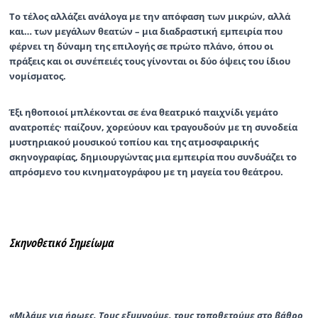
Το τέλος αλλάζει ανάλογα με την απόφαση των μικρών, αλλά
και… των μεγάλων θεατών – μια διαδραστική εμπειρία που
φέρνει τη δύναμη της επιλογής σε πρώτο πλάνο, όπου οι
πράξεις και οι συνέπειές τους γίνονται οι δύο όψεις του ίδιου
νομίσματος.
Έξι ηθοποιοί μπλέκονται σε ένα θεατρικό παιχνίδι γεμάτο
ανατροπές· παίζουν, χορεύουν και τραγουδούν με τη συνοδεία
μυστηριακού μουσικού τοπίου και της ατμοσφαιρικής
σκηνογραφίας, δημιουργώντας μια εμπειρία που συνδυάζει το
απρόσμενο του κινηματογράφου με τη μαγεία του θεάτρου.
Σκηνοθετικό Σημείωμα
«Μιλάμε για ήρωες. Τους εξυμνούμε, τους τοποθετούμε στο βάθρο