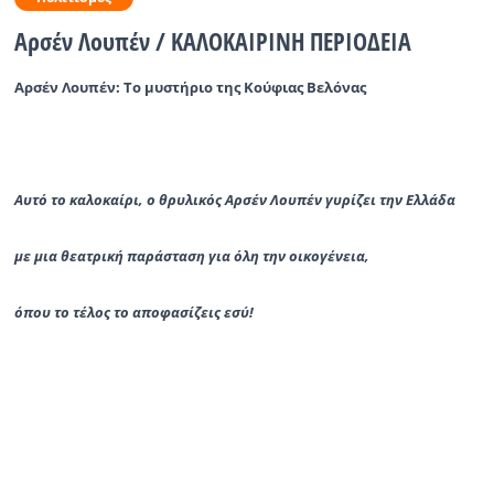
Αρσέν Λουπέν / ΚΑΛΟΚΑΙΡΙΝΗ ΠΕΡΙΟΔΕΙΑ
Ραδιόφωνο
LIVE
Αρσέν Λουπέν: Το μυστήριο της Κούφιας Βελόνας
Εκπομπές
Αυτ
ό
το καλοκα
ί
ρι, ο θρυλικός Αρσέν Λουπέν γυρίζει την Ελλάδα
Πολιτισμός
με μια θεατρική παράσταση για όλη την οικογένεια,
όπου το τέλος το αποφασίζεις εσύ!