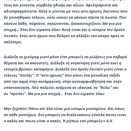
τους και γίνονται σύμβολα ηθικής και αξιών. Αφιλτράριστα και
αδιαπραγμάτευτα. Αλλά τι γίνεται με τους αντι-ήρωες; Εκείνους που
δε γεννήθηκαν τέλειοι, ούτε ικανοί να κάνουν πάντα το σωστό; Που
κάνουν λάθη, πέφτουν, σηκώνονται, ξανασυνεχίζουν; Μα για μια
στιγμή… Έτσι δεν είμαστε όλοι; Αυτή είναι και η ιστορία του Αρσέν
Λουπέν. Ενός αντι-ήρωα που θέλησε να αλλάξει τον κόσμο προς το
καλύτερο.
Διάλεξα το χιούμορ γιατί μόνο έτσι μπορείς να μιλήσεις για σοβαρά
θέματα και να ακουστείς. Διάλεξα τη συγκίνηση γιατί μόνο εκεί η
ιστορία βρίσκει καταφύγιο. Διάλεξα τον Αρσέν Λουπέν γιατί είναι ο
τέλειος
“
ατελής
”
. Ο
“
αντι-ήρωας
”
που κάνει ένα μοναδικό ταξίδι
από την ακμή στην κατάρρευση, στην αυτοαμφισβήτηση και στην
επανεκκίνηση. Που παλεύει ανάμεσα σε ιδανικά, σε
“
θέλω
”
και
σε
“
πρέπει
”
. Μα για μια στιγμή… Έτσι δεν είμαστε όλοι;
Μην ξεχνάτε! Πάνω απ’ όλα είναι μια ιστορία μυστηρίου. Και όπως
σε κάθε μυστήριο, δεν μπορείς να διαλευκάνεις εύκολα ποιος είναι
ο καλός και ποιος είναι ο κακός. Ή μήπως εσύ μπορείς;» Α.Χ.