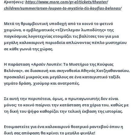
Κρατήσεις:
https://www.more.
com/gr-el/tickets/theater/
children/summer/arsen-loupen-
to-mystirio-tis-koufias-
belonas/
Μετά τη
θριαμβευτική υποδοχή
από το κοινό το
φετινό
χειμώνα
, ο εμβληματικός «τζέντλεμαν λωποδύτης» της
παγκόσμιας λογοτεχνίας ετοιμάζει τις βαλίτσες του για μια
μεγάλη
καλοκαιρινή περιοδεία
απλώνοντας πέπλο μυστηρίου
σε κάθε γωνιά της χώρας.
Η παράσταση
«Αρσέν Λουπέν: Το Μυστήριο της Κούφιας
Βελόνας»
, σε διασκευή και σκηνοθεσία
Αθηνάς Χατζηαθανασίου
,
προσκαλεί μικρούς και μεγάλους σε ένα καταιγιστικό ταξίδι
γεμάτο δράση, χιούμορ και ανατροπές.
Σε αυτή την περιπέτεια, όμως, ο πρωταγωνιστής δεν είναι
μόνος: το κοινό παίρνει την κατάσταση στα χέρια του, καθώς με
τη δική του ψήφο καθορίζει την τελική έκβαση της ιστορίας.
Ετοιμαστείτε για ένα καλοκαιρινό θεατρικό ραντεβού όπου η
δική σας απόφαση θα κρίνει το μεγάλο φινάλε!