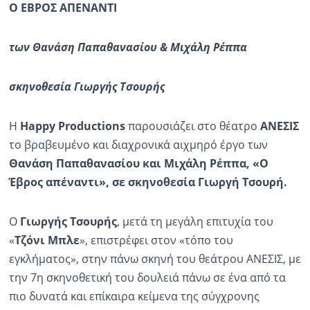
Ο ΕΒΡΟΣ ΑΠΕΝΑΝΤΙ
των Θανάση
Παπαθανασίου
& Μιχάλη Ρέππα
σκηνοθεσία
Γιωργή
ς
Τσουρή
ς
Η
Happy
Productions
παρουσιάζει στο θέατρο
ΑΝΕΣΙΣ
το βραβευμένο και διαχρονικά αιχμηρό έργο των
Θανάση
Παπαθανασίου
και Μιχάλη Ρέππα, «Ο
Έβρος απέναντι», σε σκηνοθεσία
Γιωργή
Τσουρή
.
Ο
Γιωργής
Τσουρής
, μετά τη μεγάλη επιτυχία του
«
Τζόνι Μπλε
», επιστρέφει στον «τόπο του
εγκλήματος», στην πάνω σκηνή του θεάτρου ΑΝΕΣΙΣ, με
την 7η σκηνοθετική του δουλειά πάνω σε ένα από τα
πιο δυνατά και επίκαιρα κείμενα της σύγχρονης