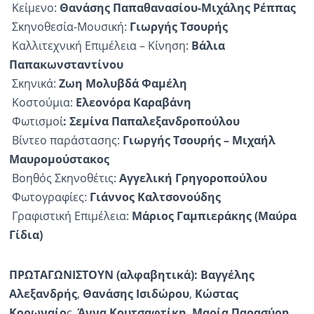
Κείμενο:
Θανάσης
Παπαθανασίου
-Μιχάλης Ρέππας
Σκηνοθεσία-Μουσική:
Γιωργής
Τσουρής
Καλλιτεχνική Επιμέλεια – Κίνηση:
Βάλια
Παπακωνσταντίνου
Σκηνικά:
Ζωη
Μολυβδά
Φαμέλη
Κοστούμια:
Ελεονόρα
Καραβάνη
Φωτισμοί
:
Σεμίνα
Παπαλεξανδροπούλου
Βίντεο παράστασης:
Γιωργής
Τσουρής – Μιχαήλ
Μαυρομούστακος
Βοηθός Σκηνοθέτις:
Αγγελική
Γρηγοροπούλου
Φωτογραφίες:
Γιάννος
Καλτσονούδης
Γραφιστική Επιμέλεια:
Μάριος
Γαμπιεράκης
(Μαύρα
Γίδια)
ΠΡΩΤΑΓΩΝΙΣΤΟΥΝ
(αλφαβητικά)
:
Βαγγέλης
Αλεξανδρής
,
Θανάσης Ισιδώρου
,
Κώστας
Κορωναίο
ς,
Άννα
Κουτσαφτίκη
,
Μαρία
Παρασύρη