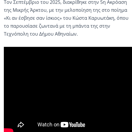
Τον Σεπτέμβριο του 2025, διακρίθηκε στην 5η Ακρόαση
της Μικρής Άρκτου, με την μελοποίηση της στο ποίημα
«Κι αν έσβησε σαν ίσκιος» του Κώστα Καρυωτάκη, όπου
το παρουσίασε ζωντανά με τη μπάντα της στην
Τεχνόπολη του Δήμου Αθηναίων.