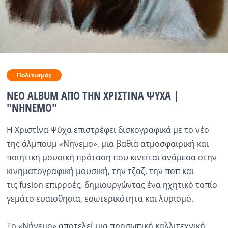
Ραδιόφωνο
LIVE
Εκπομπές
Πολιτισμός
ΝΕΟ ALBUM ΑΠΟ ΤΗΝ ΧΡΙΣΤΙΝΑ ΨΥΧΑ |
Πολιτισμός
"ΝΗΝΕΜΟ"
Η Χριστίνα Ψύχα επιστρέφει δισκογραφικά με το νέο
της άλμπουμ «Νήνεμο», μια βαθιά ατμοσφαιρική και
ποιητική μουσική πρόταση που κινείται ανάμεσα στην
κινηματογραφική μουσική, την τζαζ, την ποπ και
τις fusion επιρροές, δημιουργώντας ένα ηχητικό τοπίο
γεμάτο ευαισθησία, εσωτερικότητα και λυρισμό.
Το «Νήνεμο» αποτελεί μια προσωπική καλλιτεχνική