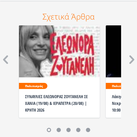
Σχετικά Άρθρα
Πολιτισμός
Πολιτισμός
ΣΥΝΑΥΛΙΕΣ ΕΛΕΩΝΟΡΑΣ ΖΟΥΓΑΝΕΛΗ ΣΕ
Λάκης Χαλκιάς
ΧΑΝΙΑ (19/08) & ΙΕΡΑΠΕΤΡΑ (20/08) |
Νεκροταφείο η
ΚΡΗΤΗ 2026
10:00 το λαϊκ