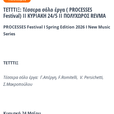
ΤΕΤΤΤΙΞ: Τέσσερα σόλο έργα ( PROCESSES
Ραδιόφωνο
LIVE
Festival) ΙΙ ΚΥΡΙΑΚΗ 24/5 ΙΙ ΠΟΛΥΧΩΡΟΣ REVMA
PROCESSES Festival
I
Spring Edition 2026
I
New
Music
Εκπομπές
Series
Πολιτισμός
ΤΕΤΤΤΙΞ
Τέσσερα
σόλο
έργα
:
Γ
.
Απέργη
,
F
.
Romitelli
,
V
.
Persichetti
,
Σ
.
Μακροπούλου
Κυριακή
24
Μαΐου