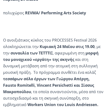
πολυχώρος
REVMA/ Performing Arts Society
Ο ανοιξιάτικος κύκλος του PROCESSES Festival 2026
ολοκληρώνεται την
Κυριακή 24 Μαΐου στις 19.00
, με
την
συναυλία των ΤΕΤΤΤΙΞ
, αφιερωμένη στη
μορφή
του μοναχικού «εργάτη»
της σκηνής
και στη
δυναμική μετάβαση από την ατομική στη συλλογική
μουσική πράξη. Το πρόγραμμα συνθέτει ένα κολάζ
τεσσάρων σόλο έργων των Γιώργου Απέργη,
Fausto
Romitelli
,
Vincent
Persichetti
και
Σίσσυς
Μακροπούλου
, τα οποία συναντιούνται, μέσα από τον
αυτοσχεδιασμό και τη σκηνική συνύπαρξη, στο
εμβληματικό
Workers
Union του
Louis
Andriessen
.