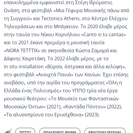
επανειλημμένα εμφανιστεί στη Στέγη Ιδρύματος
Ωνάση, στα φεστιβάλ «Μια Γέφυρα Μουσικής πάνω από
τη Συγγρού» και Tectonics Athens, στο Κέντρο Ελέγχου
Τηλεοράσεων και στο Μπάγκειον. Το 2020 έλαβε μέρος
στην ταινία του Νίκου Κορνήλιου «Canto si tu cantas»
και τo 2021 έκανε πρεμιέρα η μουσική ταινία
«NORA TETTTIX» σε σκηνοθεσία Κώστα Σαμαρά και
Δάφνης Χαιρετάκη. Το 2022 έλαβε μέρος, με το
in situ installation «Βύρσα, όστρακα και άλλα κελύφη»,
στο φεστιβάλ «Ανοιχτά Πανιά» των Χανίων. Έχει επίσης
ανεβάσει, υπό την αιγίδα του προγράμματος «Όλη η
Ελλάδα ένας Πολιτισμός» του ΥΠΠΟ τρία νέα έργα
μουσικού θεάτρου: «Το Μουσείο των Φανταστικών
Μουσικών Όντων» (2021), «Καντάδα Πόντου» (2022),
«Τα αλυσοπρίονα του Ερυσίχθονα» (2023).
ΤΕΤΤΤΙΞ
ΠΟΛΥΧΩΡΟΣ REVMA
PROCESSES FESTIVAL