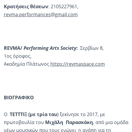
Κρατήσεις θέσεων
: 2105227961,
revma.performances@gmail.com
REVMA/
Performing Arts Society
:
Σερβίων 8,
1ος όροφος,
Ακαδημία Πλάτωνος
https://revmaspace.com
ΒΙΟΓΡΑΦΙΚΟ
Ο
ΤΕΤΤΤΙΞ (με τρία ταυ
) ξεκίνησε το 2017, με
πρωτοβουλία του
Μιχάλη
Παρασκάκη
, από μια ομάδα
νέων μουσικών που τους ενώνει η αγάπη για τη