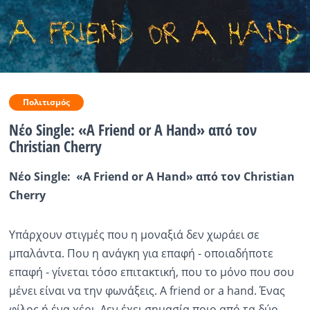
Ραδιόφωνο
LIVE
Εκπομπές
Πολιτισμός
Νέο Single: «A Friend or A Hand» από τον
Πολιτισμός
Christian Cherry
Νέο Single: «A Friend or A Hand» από τον Christian
Cherry
Υπάρχουν στιγμές που η μοναξιά δεν χωράει σε
μπαλάντα. Που η ανάγκη για επαφή - οποιαδήποτε
επαφή - γίνεται τόσο επιτακτική, που το μόνο που σου
μένει είναι να την φωνάξεις. A friend or a hand. Ένας
φίλος ή ένα χέρι. Δεν έχει σημασία ποιο από τα δύο,