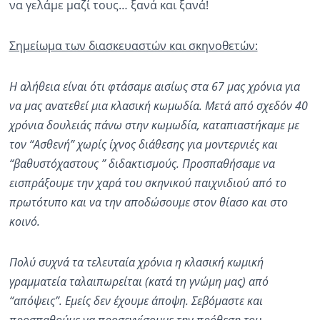
να γελάμε μαζί τους… ξανά και ξανά!
Σημείωμα των διασκευαστών και σκηνοθετών:
Η αλήθεια είναι ότι φτάσαμε αισίως στα 67 μας χρόνια για
να μας ανατεθεί μια κλασική κωμωδία. Μετά από σχεδόν 40
χρόνια δουλειάς πάνω στην κωμωδία
,
καταπιαστήκαμε
με
τον “Ασθενή” χωρίς ίχνος διάθεσης για
μοντερνιές
και
“βαθυστόχαστους ”
διδακτισμούς
. Προσπαθήσαμε να
εισπράξουμε την χαρά του σκηνικού παιχνιδιού από το
πρωτότυπο και να την αποδώσουμε στον θίασο και στο
κοινό.
Πολύ συχνά τα τελευταία χρόνια η κλασική κωμική
γραμματεία ταλαιπωρείται (κατά τη γνώμη μας) από
“απόψει
ς”. Εμείς δεν έχουμε άποψη. Σεβόμαστε και