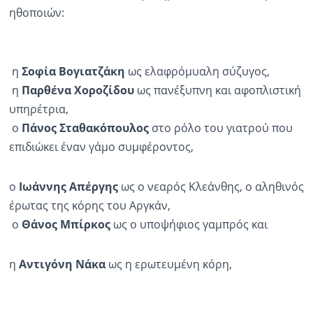
ηθοποιών:
η
Σοφία Βογιατζάκη
ως ελαφρόμυαλη σύζυγος,
η
Παρθένα
Χοροζίδου
ως πανέξυπνη και αφοπλιστική
υπηρέτρια,
ο
Πάνος Σταθακόπουλος
στο ρόλο του γιατρού που
επιδιώκει έναν γάμο συμφέροντος,
ο
Ιωάννης Απέργης
ως ο νεαρός Κλεάνθης, ο αληθινός
έρωτας της κόρης του Αργκάν,
ο
Θάνος
Μπίρκος
ως ο υποψήφιος γαμπρός και
η
Αντιγόνη Νάκα
ως η ερωτευμένη κόρη,