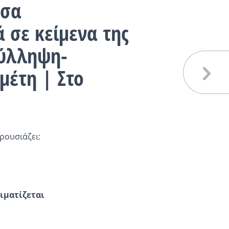
υσα
ά σε κείμενα της
Σύλληψη-
μέτη | Στο
ρουσιάζει:
λιματίζεται