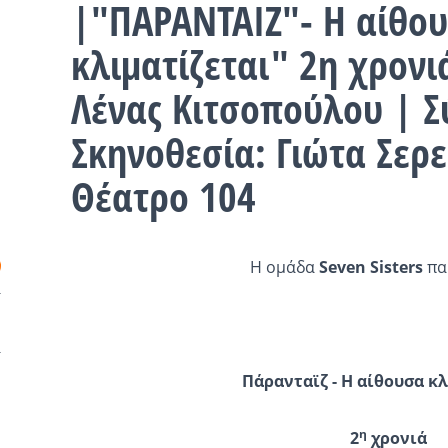
|"ΠΑΡΑΝΤΑΙΖ"- Η αίθο
κλιματίζεται" 2η χρονι
Λένας Κιτσοπούλου | 
Σκηνοθεσία: Γιώτα Σερε
Θέατρο 104
Η ομάδα
Seven Sisters
πα
Πάρανταϊζ - Η αίθουσα κ
η
2
χρονιά