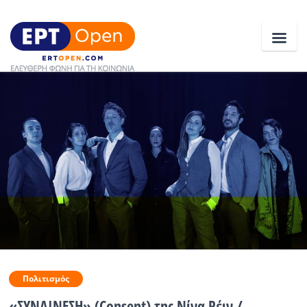
Ειδήσεις
Ελλάδα
Κοινωνία
Πολιτική
Οικονομία
Αθλητικά
Πολιτισμός
Κόσμος
«ΣΥΝΑΙΝΕΣΗ» (Consent) της Νίνα Ρέιν /