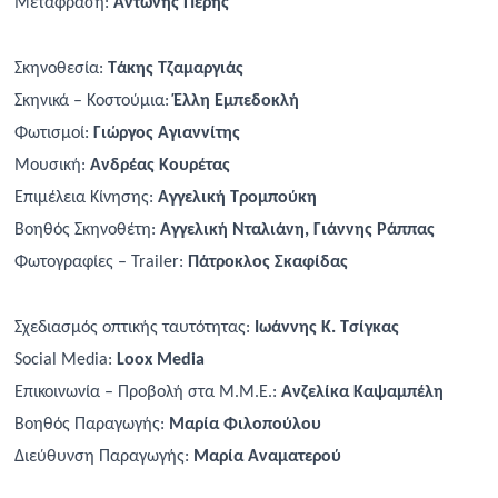
Μετάφραση:
Αντώνης Πέρης
Σκηνοθεσία:
Τάκης Τζαμαργιάς
Σκηνικά – Κοστούμια:
Έλλη Εμπεδοκλή
Φωτισμοί:
Γιώργος Αγιαννίτης
Μουσική:
Ανδρέας Κουρέτας
Επιμέλεια Κίνησης:
Αγγελική Τρομπούκη
Βοηθός Σκηνοθέτη:
Αγγελική Νταλιάνη, Γιάννης Ράππας
Φωτογραφίες –
Trailer
:
Πάτροκλος Σκαφίδας
Σχεδιασμός οπτικής ταυτότητας:
Ιωάννης Κ. Τσίγκας
Social
Media
:
Loox
Media
Επικοινωνία – Προβολή στα Μ.Μ.Ε.:
Ανζελίκα Καψαμπέλη
Βοηθός Παραγωγής:
Μαρία Φιλοπούλου
Διεύθυνση Παραγωγής:
Μαρία Αναματερού