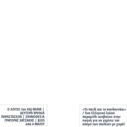
Ο ΛΟΓΟΣ του KAJ MUNK |
«Το παιδί και το κουδουνάκι»
ΔΕΥΤΕΡΗ ΧΡΟΝΙΑ
/ Ένα Ελληνικό λαϊκό
ΠΑΡΑΣΤΑΣΕΩΝ | ΣΚΗΝΟΘΕΣΙΑ
παραμύθι ανεβαίνει στην
ΓΡΗΓΟΡΗΣ ΧΑΤΖΑΚΗΣ | BIOS
σκηνή για να γεμίσει τον
από 4 ΜΑΪΟΥ
κόσμο των παιδιών με χαρά!