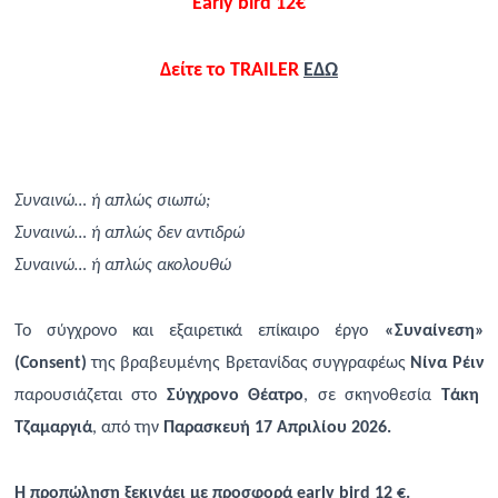
Early bird 12€
Δείτε το
TRAILER
ΕΔΩ
Συναινώ… ή απλώς σιωπώ;
Συναινώ… ή απλώς δεν αντιδρώ
Συναινώ… ή απλώς ακολουθώ
Το σύγχρονο και εξαιρετικά επίκαιρο έργο
«Συναίνεση»
(
Consent
)
της βραβευμένης Βρετανίδας συγγραφέως
Νίνα Ρέιν
παρουσιάζεται στο
Σύγχρονο Θέατρο
, σε σκηνοθεσία
Τάκη
Τζαμαργιά
, από την
Παρασκευή 17 Απριλίου 2026.
Η προπώληση ξεκινάει με προσφορά
early
bird
12 €.