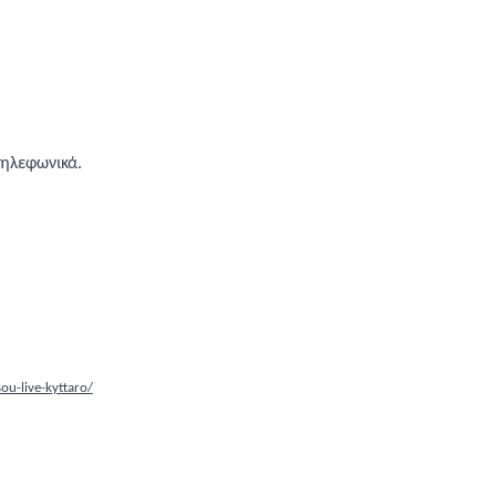
τηλεφωνικά.
ou-live-kyttaro/