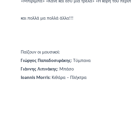
«Μπιρίμπα»
«
Κάνε και εσύ μια τρέλα
» «Η κόρη του περι
και πολλά μα πολλά άλλα!!!
Παίζουν οι μουσικοί:
Γιώργος Παπαδοσιφάκης:
Τύμπανα
Γιάννης Λιτινάκης:
Μπάσο
Ioannis
Morris
:
Κιθάρα – Πλήκτρα