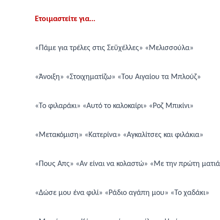
Ετοιμαστείτε για...
«Πάμε για τρέλες στις
Σεϋχέλλες
»
«Μελισσούλα»
«Άνοιξη» «Στοιχηματίζω»
«Του Αιγαίου τα Μπλούζ»
«Το φιλαράκι» «Αυτό το καλοκαίρι»
«Ροζ Μπικίνι»
«Μετακόμιση»
«Κατερίνα» «Αγκαλίτσες και φιλάκια»
«Πους Απς»
«Αν είναι να κολαστώ» «Με την πρώτη ματι
«Δώσε μου ένα φιλί» «Ράδιο αγάπη μου» «Το χαδάκι»