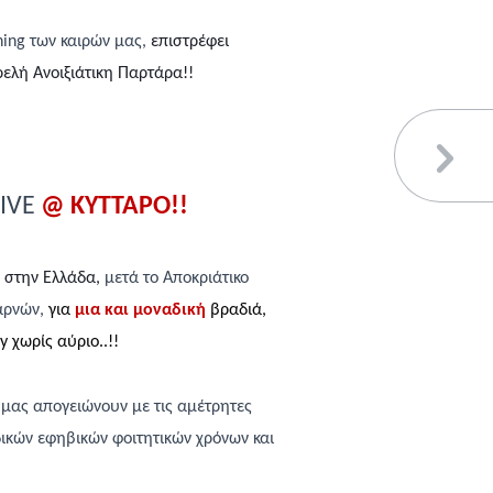
ing
των καιρών μας,
επιστρέφει
ρελή Ανοιξιάτικη Παρτάρα!!
IVE
@ ΚΥΤΤΑΡΟ!!
 στην Ελλάδα,
μετά το Αποκριάτικο
αρνών,
για
μια
και
μοναδική
βραδιά
,
 χωρίς αύριο..!!
μας απογειώνουν με τις αμέτρητες
ικών εφηβικών φοιτητικών χρόνων και