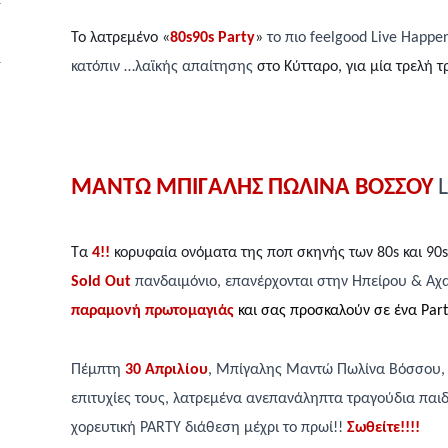
Το λατρεμένο «
80
s
90
s
Party
»
το πιο
feelgood
Live
Happen
κατόπιν …λαϊκής απαίτησης
στο Κύτταρο, για μία τρελή τ
ΜΑΝΤΩ ΜΠΙΓΑΛΗΣ ΠΩΛΙΝΑ ΒΟΣΣΟΥ
L
Τα
4!!
κορυφαία ονόματα της ποπ σκηνής των 80s και 90s
Sold
Out
πανδαιμόνιο, επανέρχονται στην Ηπείρου & Αχ
παραμονή πρωτομαγιάς
και σας προσκαλούν σε ένα Party
Πέμπτη
30 Απριλίου
, Μπίγαλης Μαντώ Πωλίνα Βόσσου, 
επιτυχίες τους,
λατρεμένα ανεπανάληπτα τραγούδια παιδ
χορευτική
PARTY
διάθεση μέχρι το πρωί!!
Σωθείτε!!!!