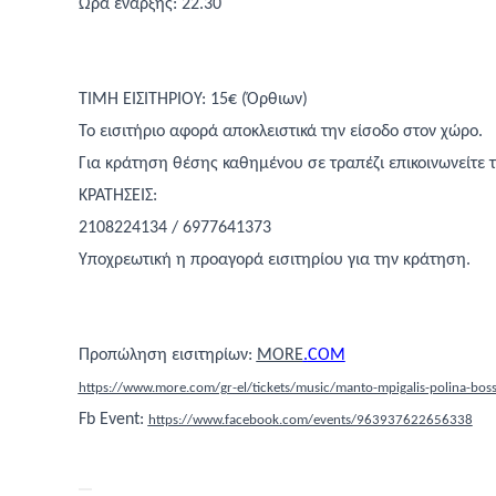
Ώρα έναρξης: 22.30
ΤΙΜΗ ΕΙΣΙΤΗΡΙΟΥ: 15€ (Όρθιων)
Το εισιτήριο αφορά αποκλειστικά την είσοδο στον χώρο.
Για κράτηση θέσης καθημένου σε τραπέζι επικοινωνείτε 
ΚΡΑΤΗΣΕΙΣ:
2108224134 / 6977641373
Υποχρεωτική η προαγορά εισιτηρίου για την κράτηση.
Προπώληση εισιτηρίων:
MORE
.
COM
https://www.more.com/gr-el/tickets/music/manto-mpigalis-polina-boss
Fb
Event
:
https://www.facebook.com/events/963937622656338