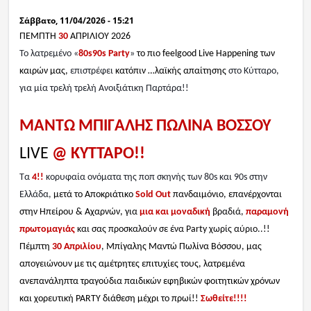
Σάββατο, 11/04/2026 - 15:21
Ραδιόφωνο
LIVE
ΠΕΜΠΤΗ
30
ΑΠΡΙΛΙΟΥ 2026
Το λατρεμένο «
80
s
90
s
Party
»
το πιο
feelgood
Live
Happening
των
καιρών μας,
επιστρέφει
κατόπιν …λαϊκής απαίτησης
στο Κύτταρο,
Εκπομπές
για μία τρελή τρελή Ανοιξιάτικη Παρτάρα!!
ΜΑΝΤΩ ΜΠΙΓΑΛΗΣ ΠΩΛΙΝΑ ΒΟΣΣΟΥ
Πολιτισμός
LIVE
@ ΚΥΤΤΑΡΟ!!
Τα
4!!
κορυφαία ονόματα της ποπ σκηνής των 80s και 90s στην
Ελλάδα,
μετά το Αποκριάτικο
Sold
Out
πανδαιμόνιο, επανέρχονται
στην Ηπείρου & Αχαρνών,
για
μια
και
μοναδική
βραδιά
,
παραμονή
πρωτομαγιάς
και σας προσκαλούν σε ένα Party χωρίς αύριο..!!
Πέμπτη
30 Απριλίου
, Μπίγαλης Μαντώ Πωλίνα Βόσσου, μας
απογειώνουν με τις αμέτρητες επιτυχίες τους,
λατρεμένα
ανεπανάληπτα τραγούδια παιδικών εφηβικών φοιτητικών χρόνων
και χορευτική
PARTY
διάθεση μέχρι το πρωί!!
Σωθείτε!!!!