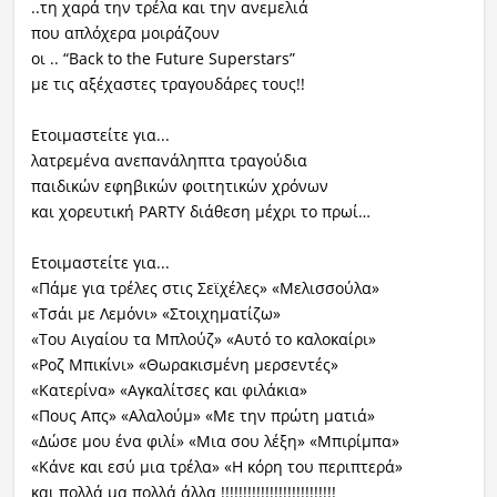
..τη χαρά την τρέλα και την ανεμελιά
που απλόχερα μοιράζουν
οι .. “Back to the Future Superstars”
με τις αξέχαστες τραγουδάρες τους!!
Ετοιμαστείτε για...
λατρεμένα ανεπανάληπτα τραγούδια
παιδικών εφηβικών φοιτητικών χρόνων
και χορευτική PARTY διάθεση μέχρι το πρωί…
Ετοιμαστείτε για...
«Πάμε για τρέλες στις Σεϊχέλες» «Μελισσούλα»
«Τσάι με Λεμόνι» «Στοιχηματίζω»
«Του Αιγαίου τα Μπλούζ» «Αυτό το καλοκαίρι»
«Ροζ Μπικίνι» «Θωρακισμένη μερσεντές»
«Κατερίνα» «Αγκαλίτσες και φιλάκια»
«Πους Απς» «Αλαλούμ» «Με την πρώτη ματιά»
«Δώσε μου ένα φιλί» «Μια σου λέξη» «Μπιρίμπα»
«Κάνε και εσύ μια τρέλα» «Η κόρη του περιπτερά»
και πολλά μα πολλά άλλα !!!!!!!!!!!!!!!!!!!!!!!!!!