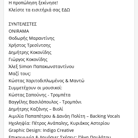
Η προπώληση ξεκίνησε!
Κλείστε τα εισιτήριά σας ΕΔΩ
ΣΥΝΤΕΛΕΣΤΕΣ
ONIRAMA
Θοδωρής Μαραντίνης
Χρήστος Τρεσίντσης
Δημήτρης Κοκονίδης
Γιώργος Κοκονίδης
Άλεξ Simon Παπακωνσταντίνου
Μαζί τους:
Κώστας Χαριτοδιπλωμένος & Μαντώ
Συμμετέχουν οι μουσικοί:
Κώστας Σαπούνης - Τρομπέτα
Βαγγέλης Βασιλόπουλος - Τρομπόνι
Δημήτρης Καζάνης – Βιολί
Αιμιλία Παπαπέτρου & Δανάη Πολίτη – Backing Vocals
Ηχοληψία: Πέτρος Ανάπαλης, Κυριάκος Αστερίου
Graphic Design: Indigo Creative
Επικοινωνία & Δημόσιες Σχέσεις: Όλγα Παυλάτου