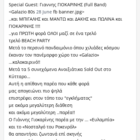
Special Guest: Γιαννης ΓΙΟΚΑΡΙΝΗΣ (Full Band)
<Galazio 80s
28 June
fb banner.jpg>
..και ΜΠΙΓΑΛΗΣ και ΜΑΝΤΩ και ΔΑΚΗΣ και ΠΩΛΙΝΑ και
ΓΙΟΚΑΡΙΝΗΣ !!!!
..για ΠΡΩΤΗ φορά ΟΛΟΙ μαζί σε ένα τρελό
τρελό BEACH PARTY
Μετά το περσινό πανδαιμόνιο όπου χιλιάδες κόσμου
έκαναν τον πανέμορφο χώρο του «Galazio»
...καλοκαιρινό!!
Μετά τα 5 συνεχόμενα Ανοιξιάτικα Sold Out στο
Κύτταρο...
Αυτή η απίθανη παρέα που κάθε φορά
μας απογειώνει πιο ψηλά
επιστρέφει στον τόπο του "εγκλήματος"
με ακόμα μεγαλύτερη διάθεση
και ακόμα μεγαλύτερη ..παρέα!!
Ο Γιάννης Γιοκαρίνης παρέα με την ... «Ευλαμπία»
και το «Νοσταλγό του Ροκενρόλ»
θα απαντήσει ζωντανά επί σκηνής