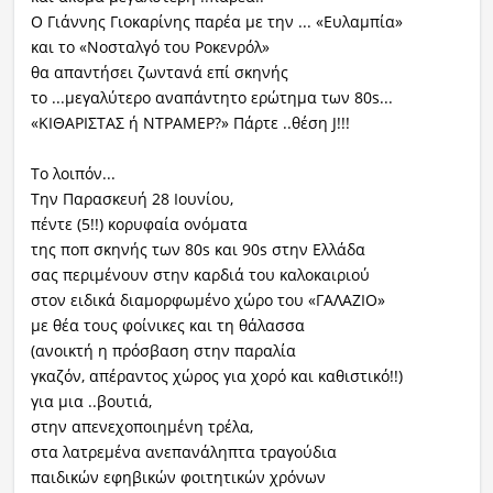
Ο Γιάννης Γιοκαρίνης παρέα με την ... «Ευλαμπία»
και το «Νοσταλγό του Ροκενρόλ»
θα απαντήσει ζωντανά επί σκηνής
το ...μεγαλύτερο αναπάντητο ερώτημα των 80
s
...
«ΚΙΘΑΡΙΣΤΑΣ ή ΝΤΡΑΜΕΡ?» Πάρτε ..θέση
J
!!!
Το λοιπόν...
Την Παρασκευή 28 Ιουνίου,
πέντε (5!!) κορυφαία ονόματα
της ποπ σκηνής των 80s και 90s στην Ελλάδα
σας περιμένουν στην καρδιά του καλοκαιριού
στον ειδικά διαμορφωμένο χώρο του «ΓΑΛΑΖΙΟ»
με θέα τους φοίνικες και τη θάλασσα
(ανοικτή η πρόσβαση στην παραλία
γκαζόν, απέραντος χώρος για χορό και καθιστικό!!)
για μια ..βουτιά,
στην απενεχοποιημένη τρέλα,
στα λατρεμένα ανεπανάληπτα τραγούδια
παιδικών εφηβικών φοιτητικών χρόνων