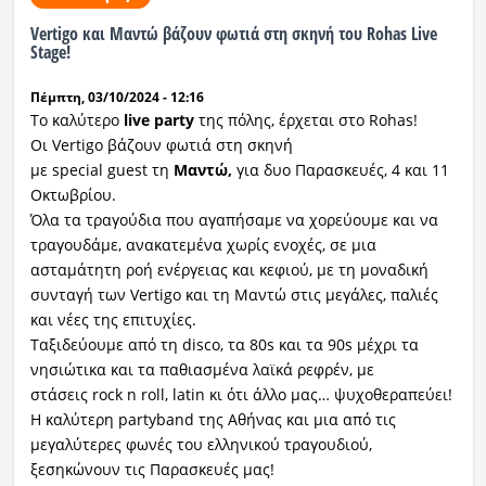
Vertigo και Μαντώ βάζουν φωτιά στη σκηνή του Rohas Live
Stage!
Πέμπτη, 03/10/2024 - 12:16
Το καλύτερο
live party
της πόλης, έρχεται στο Rohas!
Οι Vertigo βάζουν φωτιά στη σκηνή
με special guest τη
Μαντώ,
για δυο Παρασκευές, 4 και 11
Οκτωβρίου.
Όλα τα τραγούδια που αγαπήσαμε να χορεύουμε και να
τραγουδάμε, ανακατεμένα χωρίς ενοχές, σε μια
ασταμάτητη ροή ενέργειας και κεφιού, με τη μοναδική
συνταγή των Vertigo και τη Μαντώ στις μεγάλες, παλιές
και νέες της επιτυχίες.
Ταξιδεύουμε από τη disco, τα 80s και τα 90s μέχρι τα
νησιώτικα και τα παθιασμένα λαϊκά ρεφρέν, με
στάσεις rock n roll, latin κι ότι άλλο μας… ψυχοθεραπεύει!
Η καλύτερη partyband της Αθήνας και μια από τις
μεγαλύτερες φωνές του ελληνικού τραγουδιού,
ξεσηκώνουν τις Παρασκευές μας!