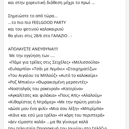
και στην χορευτική διάθεση μέχρι το πρωί …
Σημειώστε το από τώρα...
...το πιο πιο
FEELGOOD
PARTY
και του φετινού καλοκαιριού
θα γίνει στις 28/6 στο ΓΑΛΑΖΙΟ . -
ΑΠΟΛΑΥΣΤΕ ΑΝΕΥΘΥΝΑ!!!!
Με την εγγύηση των ....
«Πάμε για τρέλες στις Σεϊχέλες» «Μελισσούλα»
«Ευλαμπία» «Τσάι με Λεμόνι» «Στοιχηματίζω»
«Του Αιγαίου τα Μπλούζ» «Αυτό το καλοκαίρι»
«Ροζ Μπικίνι» «Θωρακισμένη μερσεντές»
«Νοσταλγός του ροκενρολ» «Κατερίνα»
«Αγκαλίτσες και φιλάκια» «Πους Απς» «Αλαλούμ»
«Κιθαρίστας ή Ντράμερ» «Με την πρώτη ματιά»
«Δώσε μου ένα φιλί» «Μια σου λέξη» «Μπιρίμπα»
«Κάνε και εσύ μια τρέλα» «Η κόρη του περιπτερά»
«Δεν είμαστε καλά» ...μα θα γίνουμε καλά
την τελευταία Παρασκευή του Ιουνίου στο Γαλάζιο.....