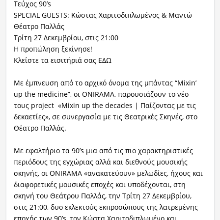
Τεύχος 90’s
SPECIAL GUESTS: Κώστας Χαριτοδιπλωμένος & Μαντώ
Θέατρο Παλλάς
Τρίτη 27 Δεκεμβρίου, στις 21:00
Η προπώληση ξεκίνησε!
Κλείστε τα εισιτήριά σας ΕΔΩ
Με έμπνευση από το αρχικό όνομα της μπάντας “Mixin’
up the medicine”, οι ONIRAMA, παρουσιάζουν το νέο
τους project «Mixin up the decades | Παίζοντας με τις
δεκαετίες», σε συνεργασία με τις Θεατρικές Σκηνές, στο
Θέατρο Παλλάς.
Με εφαλτήριο τα 90’s μια από τις πιο χαρακτηριστικές
περιόδους της εγχώριας αλλά και διεθνούς μουσικής
σκηνής, οι ONIRAMA «ανακατεύουν» μελωδίες, ήχους και
διαφορετικές μουσικές εποχές και υποδέχονται, στη
σκηνή του Θεάτρου Παλλάς, την Τρίτη 27 Δεκεμβρίου,
στις 21:00, δυο εκλεκτούς εκπροσώπους της λατρεμένης
εποχής των 90’s, τον Κώστα Χαριτοδιπλωμένο και