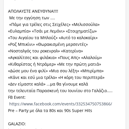
ΑΠΟΛΑΥΣΤΕ ΑΝΕΥΘΥΝΑ!!!!
Με την εγγύηση των ....
«Πάμε για τρέλες στις Σεϊχέλες» «Μελισσούλα»
«Ευλαμπία» «Τσάι με Λεμόνι» «Στοιχηματίζω»
«Του Αιγαίου τα Μπλούζ» «Αυτό το καλοκαίρι»
«Ροζ Μπικίνι» «Θωρακισμένη μερσεντές»
«Νοσταλγός του ροκενρολ» «Κατερίνα»
«Αγκαλίτσες και φιλάκια» «Πους Απς» «Αλαλούμ»
«Κιθαρίστας ή Ντράμερ» «Με την πρώτη ματιά»
«Δώσε μου ένα φιλί» «Μια σου λέξη» «Μπιρίμπα»
«Κάνε και εσύ μια τρέλα» «Η κόρη του περιπτερά»
«Δεν είμαστε καλά» ...μα θα γίνουμε καλά
την τελευταία Παρασκευή του Ιουνίου στο Γαλάζιο.....
FB Event:
https://www.facebook.com/events/332534750753866/
Pre – Party με όλα τα 80s και 90s Super Hits
GALAZIO: