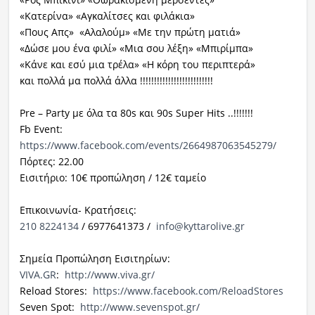
«Κατερίνα» «Αγκαλίτσες και φιλάκια»
«Πους Απς» «Αλαλούμ» «Με την πρώτη ματιά»
«Δώσε μου ένα φιλί» «Μια σου λέξη» «Μπιρίμπα»
«Κάνε και εσύ μια τρέλα» «Η κόρη του περιπτερά»
και πολλά μα πολλά άλλα !!!!!!!!!!!!!!!!!!!!!!!!!!
Pre – Party
με όλα τα
80s
και
90s Super Hits ..!!!!!!!
Fb Event:
https://www.facebook.com/events/2664987063545279/
Πόρτες: 22.00
Εισιτήριο: 10€ προπώληση / 12€ ταμείο
Επικοινωνία- Κρατήσεις:
210 8224134
/ 6977641373 /
info@kyttarolive.gr
Σημεία Προπώληση Εισιτηρίων:
VIVA
.
GR
:
http
://
www
.
viva
.
gr
/
Reload Stores:
https://www.facebook.com/ReloadStores
Seven Spot:
http://www.sevenspot.gr/