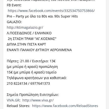
FB Event:
https://www.facebook.com/events/332534750753866/
Pre – Party
με όλα τα
80s
και
90s Super Hits
GALAZIO
:
http://ktimagalazio.gr/
Λ.ΠΟΣΕΙΔΩΝΟΣ / ΕΛΛΗΝΙΚΟ
2η ΣΤΑΣΗ ΤΡΑΜ "ΑΓ.ΚΟΣΜΑΣ"
ΔΙΠΛΑ ΣΤΗΝ ΠΙΣΤΑ ΚΑΡΤ
ΕΝΑΝΤΙ ΠΑΛΑΙΟΥ ΔΥΤΙΚΟΥ ΑΕΡΟΛΙΜΕΝΑ
Πόρτες: 21.00 / Εισιτήριο: 13€
(με μπύρα ή κρασί) προπώληση
15€ (με μπύρα ή κρασί) ταμείο
Τηλέφωνα κρατήσεων για καθιστικό:
210 8224134 / 6977641373
Σημεία Προπώληση Εισιτηρίων:
VIVA
.
GR
:
http
://
www
.
viva
.
gr
/
Reload Stores:
https://www.facebook.com/ReloadStores