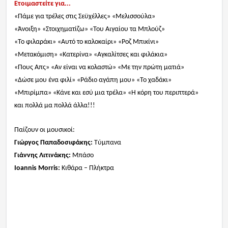
Ετοιμαστείτε για...
«Πάμε για τρέλες στις
Σεϋχέλλες
»
«Μελισσούλα»
«Άνοιξη» «Στοιχηματίζω»
«Του Αιγαίου τα Μπλούζ»
«Το φιλαράκι» «Αυτό το καλοκαίρι»
«Ροζ Μπικίνι»
«Μετακόμιση»
«Κατερίνα» «Αγκαλίτσες και φιλάκια»
«Πους Απς»
«Αν είναι να κολαστώ» «Με την πρώτη ματιά»
«Δώσε μου ένα φιλί» «Ράδιο αγάπη μου» «Το χαδάκι»
«Μπιρίμπα»
«
Κάνε και εσύ μια τρέλα
» «Η κόρη του περιπτερά»
και πολλά μα πολλά άλλα!!!
Παίζουν οι μουσικοί:
Γιώργος Παπαδοσιφάκης:
Τύμπανα
Γιάννης Λιτινάκης:
Μπάσο
Ioannis
Morris
:
Κιθάρα – Πλήκτρα