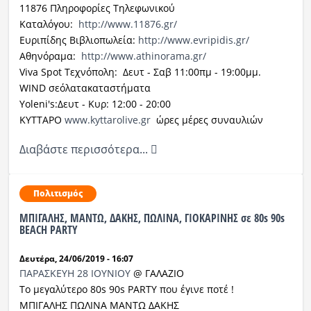
11876 Πληροφορίες Τηλεφωνικού
Καταλόγου:
http
://
www
.11876.
gr
/
Ευριπίδης Βιβλιοπωλεία:
http
://
www
.
evripidis
.
gr
/
Αθηνόραμα:
http
://
www
.
athinorama
.
gr
/
Viva Spot
Τεχνόπολη:
Δευτ - Σαβ 11:00πμ - 19:00μμ.
WIND
σε
όλα
τα
καταστήματα
Yoleni
'
s
:
Δευτ - Κυρ: 12:00 - 20:00
ΚΥΤΤΑΡΟ
www.kyttarolive.gr
ώρες μέρες συναυλιών
Διαβάστε περισσότερα...
Πολιτισμός
ΜΠΙΓΑΛΗΣ, ΜΑΝΤΩ, ΔΑΚΗΣ, ΠΩΛΙΝΑ, ΓΙΟΚΑΡΙΝΗΣ σε 80s 90s
BEACH PARTY
Δευτέρα, 24/06/2019 - 16:07
ΠΑΡΑΣΚΕΥΗ
28
ΙΟΥΝΙΟΥ
@ ΓΑΛΑΖΙΟ
Tο μεγαλύτερο 80s 90s PARTY που έγινε ποτέ !
ΜΠΙΓΑΛΗΣ ΠΩΛΙΝΑ ΜΑΝΤΩ ΔΑΚΗΣ