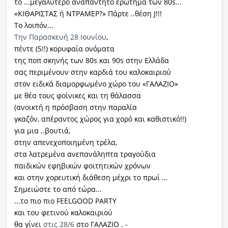
το ...μεγαλύτερο αναπάντητο ερώτημα των 80s...
«ΚΙΘΑΡΙΣΤΑΣ ή ΝΤΡΑΜΕΡ?» Πάρτε ..θέση J!!!
Το λοιπόν...
Την Παρασκευή 28 Ιουνίου
,
πέντε (5!!) κορυφαία ονόματα
της ποπ σκηνής των 80s και 90s στην Ελλάδα
σας περιμένουν στην καρδιά του καλοκαιριού
στον ειδικά διαμορφωμένο χώρο του «ΓΑΛΑΖΙΟ»
με θέα τους φοίνικες και τη θάλασσα
(ανοικτή η πρόσβαση στην παραλία
γκαζόν, απέραντος χώρος για χορό και καθιστικό!!)
για μια ..βουτιά,
στην απενεχοποιημένη τρέλα,
στα λατρεμένα ανεπανάληπτα τραγούδια
παιδικών εφηβικών φοιτητικών χρόνων
και στην χορευτική διάθεση μέχρι το πρωί …
Σημειώστε το από τώρα...
...το πιο πιο FEELGOOD PARTY
και του φετινού καλοκαιριού
θα γίνει
στις 28/6
στο ΓΑΛΑΖΙΟ . -