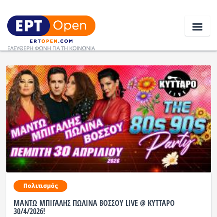
Ειδήσεις
Ελλάδα
Κοινωνία
Πολιτική
Οικονομία
Αθλητικά
Πολιτισμός
ΜΑΝΤΩ ΜΠΙΓΑΛΗΣ ΠΩΛΙΝΑ ΒΟΣΣΟΥ LIVE @ ΚΥΤΤΑΡΟ
Κόσμος
30/4/2026!