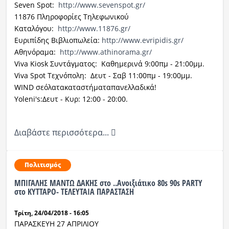
Seven Spot:
http://www.sevenspot.gr/
11876 Πληροφορίες Τηλεφωνικού
Καταλόγου:
http
://
www
.11876.
gr
/
Ευριπίδης Βιβλιοπωλεία:
http
://
www
.
evripidis
.
gr
/
Αθηνόραμα:
http
://
www
.
athinorama
.
gr
/
Viva Kiosk
Συντάγματος:
Καθημερινά 9:00πμ - 21:00μμ.
Viva Spot
Τεχνόπολη:
Δευτ - Σαβ 11:00πμ - 19:00μμ.
WIND
σε
όλα
τα
καταστήματα
πανελλαδικά
!
Yoleni
'
s
:
Δευτ - Κυρ: 12:00 - 20:00.
Διαβάστε περισσότερα...
Πολιτισμός
ΜΠΙΓΑΛΗΣ ΜΑΝΤΩ ΔΑΚΗΣ στο ..Ανοιξιάτικο 80s 90s PARTY
στο ΚΥΤΤΑΡΟ- ΤΕΛΕΥΤΑΙΑ ΠΑΡΑΣΤΑΣΗ
Τρίτη, 24/04/2018 - 16:05
ΠΑΡΑΣΚΕΥΗ 27 ΑΠΡΙΛΙΟΥ