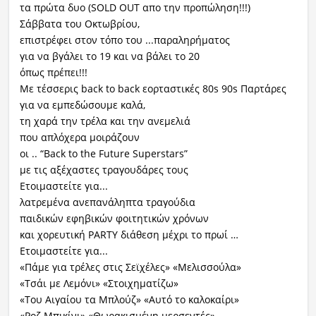
τα πρώτα δυο (
SOLD
OUT
απο την προπώληση!!!)
Σάββατα του Οκτωβρίου,
επιστρέφει στον τόπο του ...παραληρήματος
για να βγάλει το 19 και να βάλει το 20
όπως πρέπει!!!
Με τέσσερις
back
to
back
εορταστικές 80
s
90
s
Παρτάρες
για να εμπεδώσουμε καλά,
τη χαρά την τρέλα και την ανεμελιά
που απλόχερα μοιράζουν
οι
.. “Back to the Future Superstars”
με τις αξέχαστες τραγουδάρες τους
Ετοιμαστείτε για...
λατρεμένα ανεπανάληπτα τραγούδια
παιδικών εφηβικών φοιτητικών χρόνων
και χορευτική
PARTY
διάθεση μέχρι το πρωί …
Ετοιμαστείτε για...
«Πάμε για τρέλες στις Σεϊχέλες» «Μελισσούλα»
«Τσάι με Λεμόνι» «Στοιχηματίζω»
«Του Αιγαίου τα Μπλούζ» «Αυτό το καλοκαίρι»
«Ροζ Μπικίνι» «Θωρακισμένη μερσεντές»