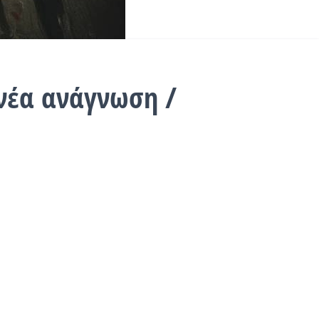
νέα ανάγνωση /