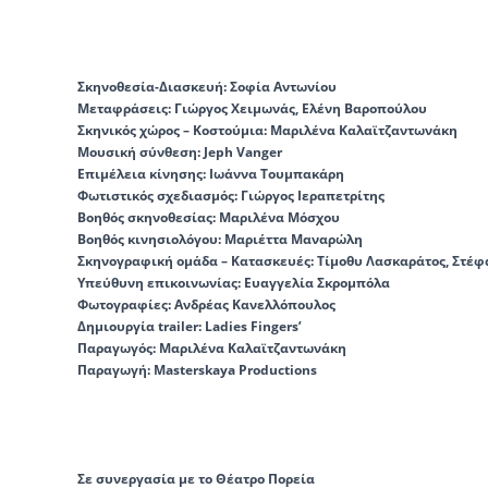
Σκηνοθεσία-Διασκευή:
Σοφία Αντωνίου
Μεταφράσεις:
Γιώργος Χειμωνάς, Ελένη Βαροπούλου
Σκηνικός χώρος – Κοστούμια:
Μαριλένα Καλαϊτζαντωνάκη
Μουσική σύνθεση:
Jeph Vanger
Επιμέλεια κίνησης:
Ιωάννα Τουμπακάρη
Φωτιστικός σχεδιασμός:
Γιώργος Ιεραπετρίτης
Βοηθός σκηνοθεσίας:
Μαριλένα Μόσχου
Βοηθός κινησιολόγου:
Μαριέττα Μαναρώλη
Σκηνογραφική ομάδα – Κατασκευές:
Τίμοθυ Λασκαράτος, Στέφ
Υπεύθυνη επικοινωνίας:
Ευαγγελία Σκρομπόλα
Φωτογραφίες:
Ανδρέας Κανελλόπουλος
Δημιουργία trailer:
Ladies Fingers’
Παραγωγός:
Μαριλένα Καλαϊτζαντωνάκη
Παραγωγή:
Masterskaya Productions
Σε συνεργασία με το Θέατρο Πορεία