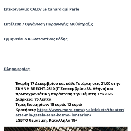
Επικοινωνία:
CALD/ Le Canard qui Parle
Εκτέλεση / Οργάνωση Παραγωγής: Μυθόπραξις
Ερμηνεύει ο Κωνσταντίνος Ρόδης
Πληροφορίες:
Έναρξη 17 Δεκεμβρίου και κάθε Τετάρτη στις 21.00 στην
ΣΚΗΝΗ BRECHT-2510 (Γ’ Σεπτεμβρίου 38, Αθήνα) και
πρωτοχρονιάτικη παράσταση την Πέμπτη 1/1/2026
Διάρκεια: 75 λεπτά
Τιμές Εισιτηρίων: 15 ευρώ, 12 ευρώ
Κρατήσεις:
https://www.more.
com/gr-el/tickets/theater/
azza-mia-gazela-sena-kosmo-
liontarion/
LGBTQ θεματική, Κατάλληλο 18+