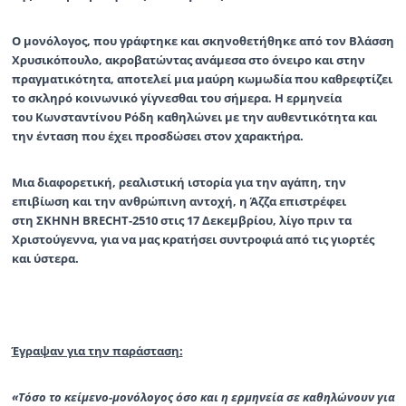
Ο μονόλογος, που γράφτηκε και σκηνοθετήθηκε από τον
Βλάσση
Χρυσικόπουλο
, ακροβατώντας ανάμεσα στο όνειρο και στην
πραγματικότητα, αποτελεί μια μαύρη κωμωδία που καθρεφτίζει
το σκληρό κοινωνικό γίγνεσθαι του σήμερα. Η ερμηνεία
του
Κωνσταντίνου Ρόδη
καθηλώνει με την αυθεντικότητα και
την ένταση που έχει προσδώσει στον χαρακτήρα.
Μια διαφορετική, ρεαλιστική ιστορία για την αγάπη, την
επιβίωση και την ανθρώπινη αντοχή, η
Άζζα
επιστρέφει
στη
ΣΚΗΝΗ BRECHT-2510
στις
17 Δεκεμβρίου
, λίγο πριν τα
Χριστούγεννα, για να μας κρατήσει συντροφιά από τις γιορτές
και ύστερα.
Έγραψαν για την παράσταση:
«Τόσο το κείμενο-μονόλογος όσο και η ερμηνεία σε καθηλώνουν για