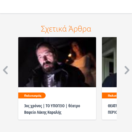
Σχετικά Άρθρα
Πολιτισμός
Πολιτισμός
3ος χρόνος | ΤΟ ΥΠΟΓΕΙΟ | θέατρο
ΘΕΑΤΡΟ ΕΝ-Α 
Βαφείο Λάκης Καραλής
ΠΕΡΙΟΔΟΥ 2026