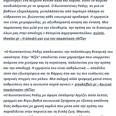
δημιουργεί ένα κείμενο κυνικό αλλά και λυρικό, όπου το κωμικό
συνδιαλέγεται με το τραγικό. Ο Κωνσταντίνος Ρόδης, σε μια εκ
βαθέων εξομολόγηση, μεταλλάσσεται από λαμπερό πλάσμα σε
εύθραυστο ον, βιώνοντας κάθε εσωτερικό κραδασμό. Η ερμηνεία
του είναι χειμαρρώδης, με αξιοθαύμαστη κίνηση και ένταση. Μια
παράσταση που μιλά για την ελευθερία, την αγάπη και το δικαίωμα
όλων μας στην αποδοχή.»
Κατερίνα Δημητρακοπούλου,
quinta-
theater.gr – Η άποψή μας για την παράσταση «Άζζα»
«Ο Κωνσταντίνος Ρόδης αποδεικνύει την πολύπλευρη θεατρική του
ικανότητα. Στην “Άζζα” υποδύεται έναν χαρακτήρα που ισορροπεί
ανάμεσα στο χιούμορ και τη συγκίνηση, παλεύοντας για την αγάπη
και την αποδοχή. Η ερμηνεία του είναι καθηλωτική — αποδίδει
τόσο την εξωστρέφεια και το θάρρος όσο και τις πιο ευάλωτες και
τραγικές στιγμές του ρόλου. Μια σκληρή αλλά τρυφερή ματιά στους
ανθρώπους που η κοινωνία συχνά αγνοεί.»
greekaffair.gr – Κριτική
παράστασης «Άζζα»
«Ο Κωνσταντίνος Ρόδης με άφησε έκπληκτη! Αγγίζει πολύ λεπτές
γραμμές και θίγει βαθιά κοινωνικά ζητήματα με έξυπνη απόδοση.
Ένας άνθρωπος με χρυσή καρδιά που μέσα από την αγάπη του
παραδίδεται στην πορνεία και τη διπλή ζωή. Μαγικός