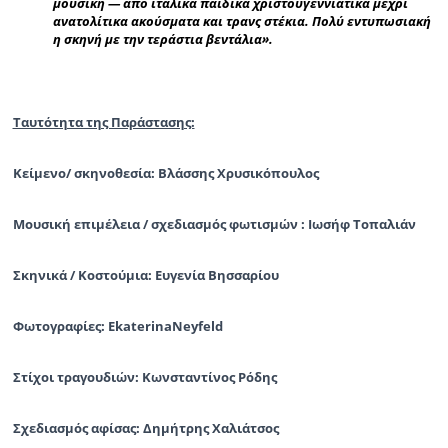
μουσική — από ιταλικά παιδικά χριστουγεννιάτικα μέχρι
ανατολίτικα ακούσματα και τρανς στέκια. Πολύ εντυπωσιακή
η σκηνή με την τεράστια βεντάλια».
Ταυτότητα της Παράστασης:
Κείμενο/ σκηνοθεσία: Βλάσσης Χρυσικόπουλος
Μουσική επιμέλεια / σχεδιασμός φωτισμών : Ιωσήφ Τοπαλιάν
Σκηνικά / Κοστούμια: Ευγενία Βησσαρίου
Φωτογραφίες: EkaterinaNeyfeld
Στίχοι τραγουδιών: Κωνσταντίνος Ρόδης
Σχεδιασμός αφίσας: Δημήτρης Χαλιάτσος