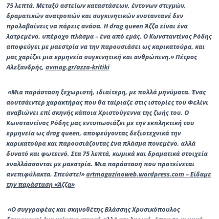
75 λεπτά. Μεταξύ αστείων καταστάσεων, έντονων στιγμών,
δραματικών ανατροπών και συγκινητικών ενσταντανέ δεν
προλαβαίνεις να πάρεις ανάσα. Η drag queen Άζζα είναι ένα
λατρεμένο, υπέροχο πλάσμα – ένα από εμάς. Ο Κωνσταντίνος Ρόδης
αποφεύγει με μαεστρία να την παρουσιάσει ως καρικατούρα, και
μας χαρίζει μια ερμηνεία συγκινητική και ανθρώπινη.»
Πέτρος
Αλεξανδρής
,
avmag.gr/azza-
kritiki
«Μια παράσταση ξεχωριστή, ιδιαίτερη, με πολλά μηνύματα. Ένας
αουτσάιντερ χαρακτήρας που θα ταίριαζε στις ιστορίες του Φελίνι
αναβιώνει επί σκηνής κάποια Χριστούγεννα της ζωής του. Ο
Κωνσταντίνος Ρόδης μας εντυπωσιάζει με την εκπληκτική του
ερμηνεία ως drag queen, αποφεύγοντας δεξιοτεχνικά την
καρικατούρα και παρουσιάζοντας ένα πλάσμα πονεμένο, αλλά
δυνατό και φωτεινό. Στα 75 λεπτά, κωμικά και δραματικά στοιχεία
εναλλάσσονται με μαεστρία. Μια παράσταση που προτείνεται
ανεπιφύλακτα. Σπεύστε!»
artmagazinoweb.
wordpress.com – Είδαμε
την παράσταση «Άζζα»
«Ο συγγραφέας και σκηνοθέτης Βλάσσης Χρυσικόπουλος