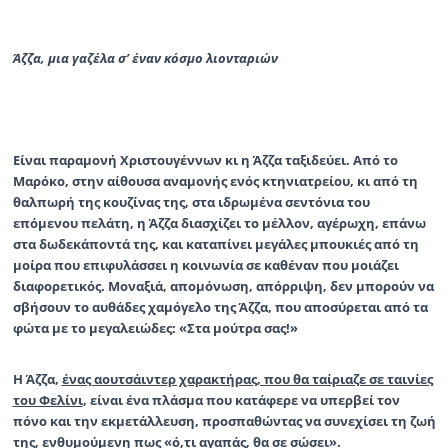
Άζζα, μια γαζέλα σ’ έναν κόσμο λιονταριών
Είναι παραμονή Χριστουγέννων κι η
Άζζα
ταξιδεύει. Από το
Μαρόκο, στην αίθουσα αναμονής ενός κτηνιατρείου, κι από τη
θαλπωρή της κουζίνας της, στα ιδρωμένα σεντόνια του
επόμενου πελάτη, η Άζζα διασχίζει το μέλλον, αγέρωχη, επάνω
στα δωδεκάποντά της, και καταπίνει μεγάλες μπουκιές από τη
μοίρα που επιφυλάσσει η κοινωνία σε καθέναν που μοιάζει
διαφορετικός. Μοναξιά, απομόνωση, απόρριψη, δεν μπορούν να
σβήσουν το αυθάδες χαμόγελο της Άζζα, που αποσύρεται από τα
φώτα με το μεγαλειώδες:
«Στα μούτρα σας!»
Η Άζζα,
ένας αουτσάιντερ χαρακτήρας, που θα ταίριαζε σε ταινίες
του Φελίνι
, είναι ένα πλάσμα που κατάφερε να υπερβεί τον
πόνο και την εκμετάλλευση, προσπαθώντας να συνεχίσει τη ζωή
της, ενθυμούμενη πως «ό,τι αγαπάς, θα σε σώσει».