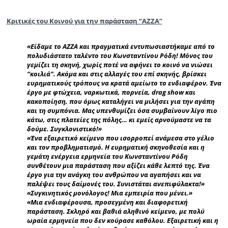
Κριτικές του Κοινού για την παράσταση “AZZA”
«Είδαμε το AZZA και πραγματικά εντυπωσιαστήκαμε από το
πολυδιάστατο ταλέντο του Κωνσταντίνου Ρόδη! Μόνος του
γεμίζει τη σκηνή, χωρίς ποτέ να αφήνει το κοινό να νιώσει
“κοιλιά”. Ακόμα και στις αλλαγές του επί σκηνής, βρίσκει
ευρηματικούς τρόπους να κρατά αμείωτο το ενδιαφέρον. Ένα
έργο με φτώχεια, ναρκωτικά, πορνεία, drag show και
κακοποίηση, που όμως καταλήγει να μιλήσει για την αγάπη
και τη συμπόνια. Μας υπενθυμίζει όσα συμβαίνουν λίγο πιο
κάτω, στις πλατείες της πόλης… κι εμείς αρνούμαστε να τα
δούμε. Συγκλονιστικό!»
«Ένα εξαιρετικό κείμενο που ισορροπεί ανάμεσα στο γέλιο
και τον προβληματισμό. Η ευρηματική σκηνοθεσία και η
γεμάτη ενέργεια ερμηνεία του Κωνσταντίνου Ρόδη
συνθέτουν μια παράσταση που αξίζει κάθε λεπτό της. Ένα
έργο για την ανάγκη του ανθρώπου να αγαπήσει και να
παλέψει τους δαίμονές του. Συνιστάται ανεπιφύλακτα!»
«Συγκινητικός μονόλογος! Μια εμπειρία που μένει.»
«Μια ενδιαφέρουσα, προσεγμένη και διαφορετική
παράσταση. Σκληρό και βαθιά αληθινό κείμενο, με πολύ
ωραία ερμηνεία που δεν κούρασε καθόλου. Εξαιρετική και η