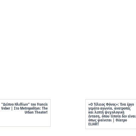
"Δείπνο Ηλιθίων" του Francis
«Ο Τέλειος Φόνος»: Ένα έργο
Veber | Στο Metropolitan: The
γεμάτο αγωνία, ανατροπές
Urban Theater!
και λεπτή ψυχολογική
ένταση, όπου τίποτα δεν είναι
όπως φαίνεται | Θέατρο
ELIART