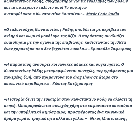
Κωνσταντίνος Ρόδης, συγχαρητήρια για τις εναλλαγές των ρόλων
και το αστείρευτο ταλέντο σου! Το συστήνω
ανεπιφύλακτα.»
Κωνσταντίνα Κουτσίκου –
Music Code Radio
«Ο ταλαντούχος Κωνσταντίνος Ρόδης υποδύεται με ακρίβεια τον
σκληρό και κωμικό μονόλογο της Άζζα. Η παράσταση συνδυάζει
ευαισθησία με την αγωνία της επιβίωσης, καθιστώντας την Άζζα
έναν χαρακτήρα που δεν ξεχνιέται εύκολα.» -
Χρυσούλα Ζαφειράκη
«Η παράσταση ανασύρει κοινωνικές αδικίες και συγκινήσεις. Ο
Κωνσταντίνος Ρόδης μεταμορφώνεται συνεχώς, περιγράφοντας μια
πονεμένη ζωή, από πριμαντόνα του drag show σε άτομο στο
κοινωνικό περιθώριο.» -
Κώστας Χατζημαύρος
«Η ιστορία δίνει την ευκαιρία στον Κωνσταντίνο Ρόδη να αλώσει τη
σκηνή. Μεταμορφώνεται συνεχώς χάρη στα ευφάνταστα κοστούμια
και την υποβλητική ατμόσφαιρα, προσφέροντας ένα κοινωνικό
δράμα γεμάτο τραγικότητα αλλά και γέλιο.» -
Νίκος Μπατσικάνης