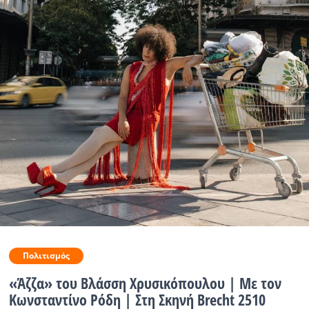
Ραδιόφωνο
LIVE
Εκπομπές
Πολιτισμός
Πολιτισμός
«Άζζα» του Βλάσση Χρυσικόπουλου | Με τον
Κωνσταντίνο Ρόδη | Στη Σκηνή Brecht 2510