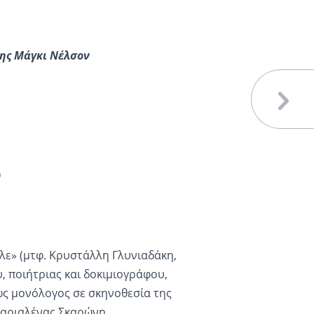
ης Μάγκι Νέλσον
0
λε» (μτφ. Κρυστάλλη Γλυνιαδάκη,
, ποιήτριας και δοκιμιογράφου,
ως μονόλογος σε σκηνοθεσία της
 Μαριαλένας Σκαρώνη