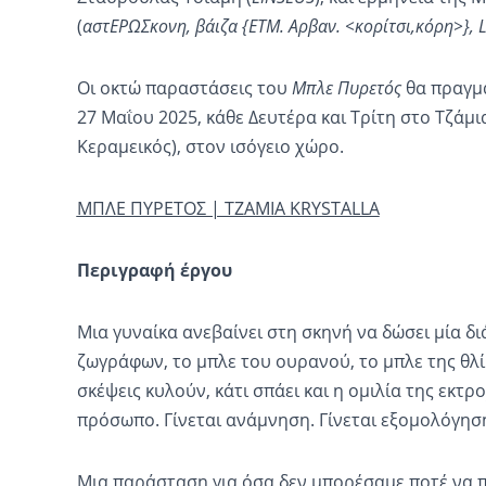
(
αστΕΡΩΣκονη, βάιζα {ETM. Αρβαν. <κορίτσι,κόρη>}, 
Οι οκτώ παραστάσεις του
Μπλε Πυρετός
θα πραγμα
27 Μαΐου 2025, κάθε Δευτέρα και Τρίτη στο Τζάμ
Κεραμεικός), στον ισόγειο χώρο.
ΜΠΛΕ ΠΥΡΕΤΟΣ | TZAMIA KRYSTALLA
Περιγραφή έργου
Μια γυναίκα ανεβαίνει στη σκηνή να δώσει μία διά
ζωγράφων, το μπλε του ουρανού, το μπλε της θλί
σκέψεις κυλούν, κάτι σπάει και η ομιλία της εκτρο
πρόσωπο. Γίνεται ανάμνηση. Γίνεται εξομολόγησ
Μια παράσταση για όσα δεν μπορέσαμε ποτέ να π