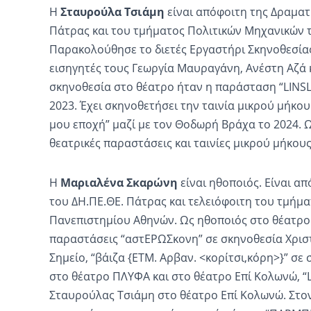
Η
Σταυρούλα Τσιάμη
είναι απόφοιτη της Δραματ
Πάτρας και του τμήματος Πολιτικών Μηχανικών 
Παρακολούθησε το διετές Εργαστήρι Σκηνοθεσίας
εισηγητές τους Γεωργία Μαυραγάνη, Ανέστη Αζά 
σκηνοθεσία στο θέατρο ήταν η παράσταση “LINSL
2023. Έχει σκηνοθετήσει την ταινία μικρού μήκο
μου εποχή” μαζί με τον Θοδωρή Βράχα το 2024. Ω
θεατρικές παραστάσεις και ταινίες μικρού μήκους
Η
Μαριαλένα Σκαρώνη
είναι ηθοποιός. Είναι α
του ΔΗ.ΠΕ.ΘΕ. Πάτρας και τελειόφοιτη του τμήμ
Πανεπιστημίου Αθηνών. Ως ηθοποιός στο θέατρο 
παραστάσεις “αστΕΡΩΣκονη” σε σκηνοθεσία Χρισ
Σημείο, “βάιζα {ETM. Αρβαν. <κορίτσι,κόρη>}” σε
στο θέατρο ΠΛΥΦΑ και στο θέατρο Επί Κολωνώ, “
Σταυρούλας Τσιάμη στο θέατρο Επί Κολωνώ. Στο