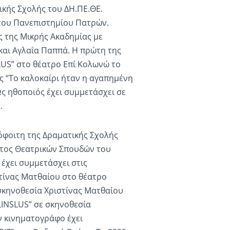
ικής Σχολής του ΔΗ.ΠΕ.ΘΕ.
του Πανεπιστημίου Πατρών.
 της Μικρής Ακαδημίας με
και Αγλαΐα Παππά. Η πρώτη της
US” στο θέατρο Επί Κολωνώ το
υς “Το καλοκαίρι ήταν η αγαπημένη
ς ηθοποιός έχει συμμετάσχει σε
.
πόφοιτη της Δραματικής Σχολής
ατος Θεατρικών Σπουδών του
έχει συμμετάσχει στις
τίνας Ματθαίου στο θέατρο
 σκηνοθεσία Χριστίνας Ματθαίου
LINSLUS” σε σκηνοθεσία
ν κινηματογράφο έχει