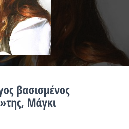
γος βασισμένος
»της, Μάγκι