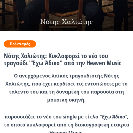
Ραδιόφωνο
LIVE
Εκπομπές
Πολιτισμός
Νότης Χαλιώτης: Κυκλοφορεί το νέο του
Πολιτισμός
τραγούδι "Έχω Άδικο" από την Heaven Music
Ο ανερχόμενος λαϊκός τραγουδιστής Νότης
Χαλιώτης, που έχει κερδίσει τις εντυπώσεις με το
ταλέντο του και τη δυναμική του παρουσία στη
μουσική σκηνή,
παρουσιάζει το νέο του single με τίτλο
"Έχω Άδικο"
,
το οποίο κυκλοφορεί από τη δισκογραφική εταιρία
Heaven Music.