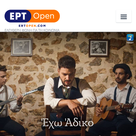
Ειδήσεις
Ελλάδα
Κοινωνία
Πολιτική
Οικονομία
Αθλητικά
Κόσμος