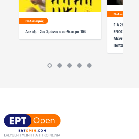
Πολιτισμός
Πολιτισμός
ΓΙΑ 2Η ΧΡΟΝΙΑ 
ΕΝΟΣ ΚΑΤΩΤΕΡ
Δεκάξι - 2ος Χρόνος στο Θέατρο 104
Μέντοφ, σε σ
Παπαδόπουλου