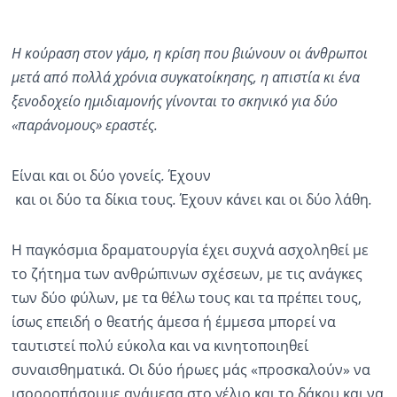
Η κούραση στον γάμο, η κρίση που βιώνουν οι άνθρωποι
μετά από πολλά χρόνια συγκατοίκησης, η απιστία κι ένα
ξενοδοχείο ημιδιαμονής γίνονται το σκηνικό για δύο
«παράνομους» εραστές.
Είναι
και
οι
δύο
γονείς
.
Έχουν
και
οι
δύο
τα
δίκια
τους
.
Έχο
υν
κάνει
και
οι
δύο
λάθη
.
Η παγκόσμια δραματουργία έχει συχνά ασχοληθεί με
το ζήτημα των ανθρώπινων σχέσεων, με τις ανάγκες
των δύο φύλων, με τα θέλω τους και τα πρέπει τους,
ίσως επειδή ο θεατής άμεσα ή έμμεσα μπορεί να
ταυτιστεί πολύ εύκολα και να κινητοποιηθεί
συναισθηματικά. Οι δύο ήρωες μάς «προσκαλούν» να
ισορροπήσουμε ανάμεσα στο γέλιο και το δάκρυ και να