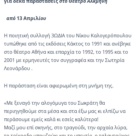
για δέκα παραστάσεις
στο Θέατρο Αλκμήνη
από
13 Απριλ
ίου
Η ποιητική συλλογή 3ΩΔΙΑ του Νίκου Καλογερόπουλου
τυπώθηκε από τις εκδόσεις Κάκτος το 1991 και ανέβηκε
στο θέατρο Αθήνα και επαρχία το 1992, το 1995 και το
2001 με ερμηνευτές τον συγγραφέα και την Σωτηρία
Λεονάρδου .
Η παράσταση είναι αφιερωμένη στη μνήμη της.
«Με ξεναγό την αλογόμυγα του Σωκράτη θα
περιηγηθούμε στα μέσα και στα έξω μας κι ελπίζω να
περάσουμε εμείς καλά κι εσείς καλύτερα!
Μαζί μου επί σκηνής, στο τραγούδι, την αρχαία λύρα,
το τρίχορδο μπουζούκι και το μπεντίρ, ο ταλαντούχος