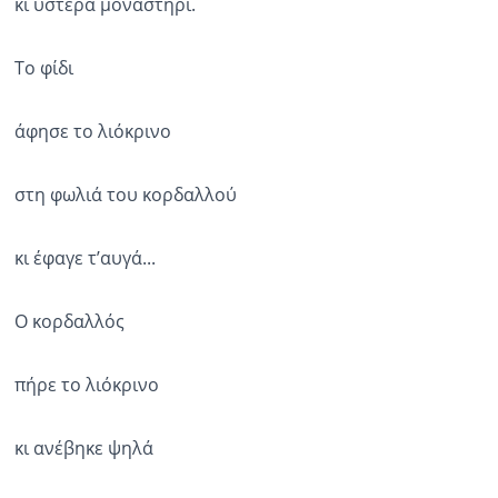
κι ύστερα μοναστήρι.
Το φίδι
άφησε το λιόκρινο
στη φωλιά του κορδαλλού
κι έφαγε τ’αυγά...
Ο κορδαλλός
πήρε το λιόκρινο
κι ανέβηκε ψηλά