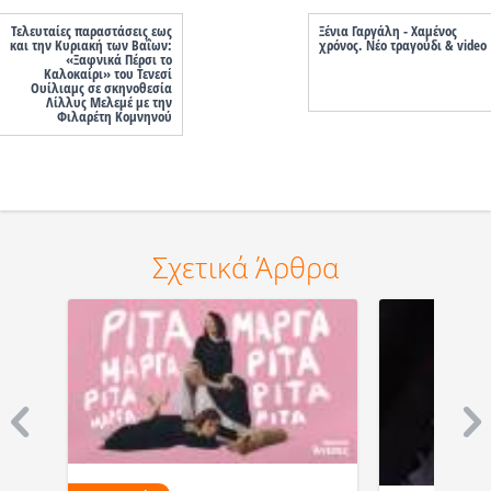
Τελευταίες παραστάσεις εως
Ξένια Γαργάλη - Χαμένος
και την Κυριακή των Βαΐων:
χρόνος. Νέο τραγούδι & video
«Ξαφνικά Πέρσι το
Καλοκαίρι» του Τενεσί
Ουίλιαμς σε σκηνοθεσία
Λίλλυς Μελεμέ με την
Φιλαρέτη Κομνηνού
Σχετικά Άρθρα