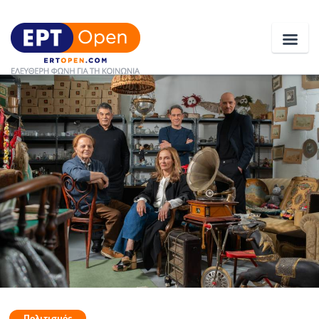
Ειδήσεις
Ελλάδα
Κοινωνία
Πολιτική
Οικονομία
Αθλητικά
Κόσμος
Πολιτισμός