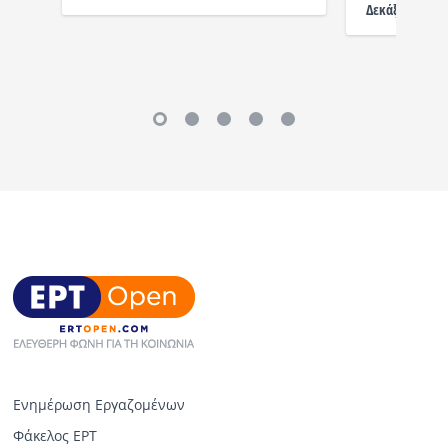
Δεκάξι - 2ος Χ
Ενημέρωση Εργαζομένων
Φάκελος ΕΡΤ