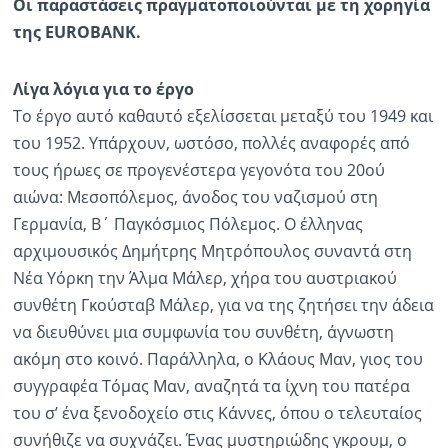
Οι παραστάσεις πραγματοποιούνται με τη χορηγία
της EUROBANK.
Λίγα λόγια για το έργο
Το έργο αυτό καθαυτό εξελίσσεται μεταξύ του 1949 και
του 1952. Υπάρχουν, ωστόσο, πολλές αναφορές από
τους ήρωες σε προγενέστερα γεγονότα του 20ού
αιώνα: Μεσοπόλεμος, άνοδος του ναζισμού στη
Γερμανία, Β΄ Παγκόσμιος Πόλεμος. Ο έλληνας
αρχιμουσικός Δημήτρης Μητρόπουλος συναντά στη
Νέα Υόρκη την Άλμα Μάλερ, χήρα του αυστριακού
συνθέτη Γκούσταβ Μάλερ, για να της ζητήσει την άδεια
να διευθύνει μια συμφωνία του συνθέτη, άγνωστη
ακόμη στο κοινό. Παράλληλα, ο Κλάους Μαν, γιος του
συγγραφέα Τόμας Μαν, αναζητά τα ίχνη του πατέρα
του σ’ ένα ξενοδοχείο στις Κάννες, όπου ο τελευταίος
συνήθιζε να συχνάζει. Ένας μυστηριώδης γκρουμ, ο