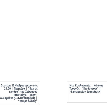
Δευτέρα 12 Φεβρουαρίου στις
Νέα Κυκλοφορία | Κώστας
21.00 | Πρεμιέρα | "Spa-σε
Τουρνάς - "Κινδυνεύω" |
κατάρα" του Στέφανου
«Famagusta» Soundtrack
Παπατρέχα | Σκην.:
Λ.Βαρτάνης, Στ.Παπατρέχας |
"Μικρό Άνεσις"