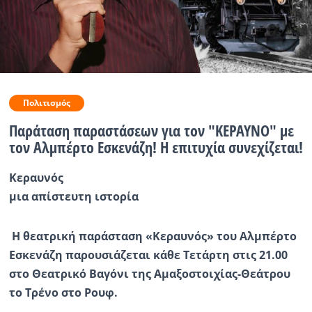
Ραδιόφωνο
LIVE
Εκπομπές
Πολιτισμός
Παράταση παραστάσεων για τον "ΚΕΡΑΥΝΟ" με
Πολιτισμός
τον Αλμπέρτο Εσκενάζη! Η επιτυχία συνεχίζεται!
Κεραυνός
μια απίστευτη ιστορία
Η θεατρική παράσταση «Κεραυνός» του Αλμπέρτο
Εσκενάζη παρουσιάζεται κάθε Τετάρτη στις 21.00
στο Θεατρικό Βαγόνι της Αμαξοστοιχίας-Θεάτρου
το Τρένο στο Ρουφ.