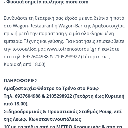
- Φυσικά σημεία πώλησης more.com
Συνδυάστε τη θεατρική σας έξοδο με ένα δείπνο ή ποτό
στο Wagon-Restaurant ή Wagon-Bar της Αμαξοστοιχίας
πριν ή μετά την παράσταση για μία ολοκληρωμένη
εμπειρία Τέχνης και γεύσης. Για κρατήσεις επισκεφθείτε
την ιστοσελίδα μας www.totrenostorouf.gr ή καλέστε
στα τηλ. 6937604988 & 2105298922 (Τέταρτη έως
Κυριακή από 18.00).
ΠΛΗΡΟΦΟΡΙΕΣ
Αμαξοστοιχία-Θέατρο το Τρένο στο Ρουφ
Τηλ. 6937604988 & 2105298922 (Τετάρτη έως Κυριακή
από 18.00).
Σιδηροδρομικός & Προαστιακός Σταθμός Ρουφ, επί
της Λεωφ. Κωνσταντινουπόλεως
10’ με τα πόδια από το ΜΕΤΡΟ Κεραμεικός & από τη