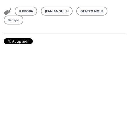
Η ΠΡΟΒΑ
JEAN ANOUILH
ΘΕΑΤΡΟ NOUS
θέατρο