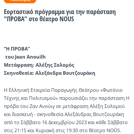
Εορταστικό πρόγραμμα για την παράσταση
Ραδιόφωνο
LIVE
"ΠΡΟΒΑ" στο θέατρο NOUS
Εκπομπές
“Η ΠΡΟΒΑ”
Πολιτισμός
του Jean Anouilh
Μετάφραση: Αλέξης Σολομός
Σκηνοθεσία: Αλεξάνδρα Βουτζουράκη
Η Ελληνική Εταιρεία Παραγωγής Θεάτρου «Φωτόνιο
Τέχνης και Πολιτισμού» παρουσιάζει την παράσταση Η
πρόβα του Ζαν Ανούιγ σε μετάφραση Αλέξη Σολομού
και διασκευή - σκηνοθεσία Αλεξάνδρας Βουτζουράκη
από το Σάββατο 16 Δεκεμβρίου 2023 και κάθε Σάββατο
στις 21:15 και Κυριακή στις 19:30 στο θέατρο NOŪS.