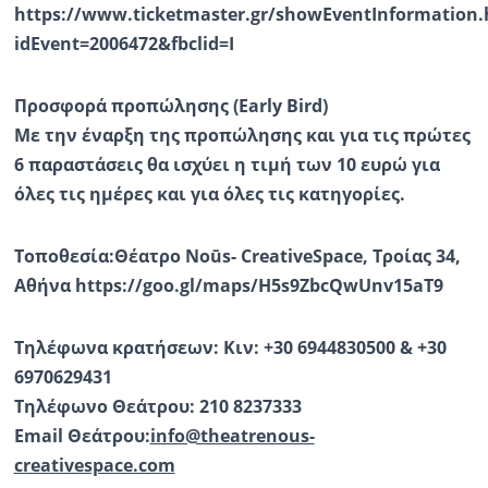
https://www.ticketmaster.gr/showEventInformation.
idEvent=2006472&fbclid=I
Προσφορά προπώλησης (Early Bird)
Με την έναρξη της προπώλησης και για τις πρώτες
6 παραστάσεις θα ισχύει η τιμή των 10 ευρώ για
όλες τις ημέρες και για όλες τις κατηγορίες.
Τοποθεσία:Θέατρο Noūs- CreativeSpace, Τροίας 34,
Αθήνα https://goo.gl/maps/H5s9ZbcQwUnv15aT9
Τηλέφωνα κρατήσεων: Κιν: +30 6944830500 & +30
6970629431
Τηλέφωνο Θεάτρου: 210 8237333
Email Θεάτρου:
info@theatrenous-
creativespace.com