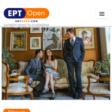
Ειδήσεις
Ελλάδα
Κοινωνία
Πολιτική
Οικονομία
Αθλητικά
Κόσμος
Πολιτισμός