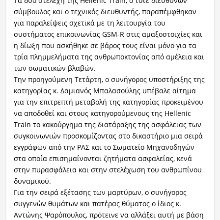
Τα δύο στελέχη της Hellenic Train, ο τότε διευθύνων
σύμβουλος και ο τεχνικός διευθυντής, παραπέμφθηκαν
για παραλείψεις σχετικά με τη λειτουργία του
συστήματος επικοινωνίας GSM-R στις αμαξοστοιχίες και
η δίωξη που ασκήθηκε σε βάρος τους είναι μόνο για τα
τρία πλημμελήματα της ανθρωποκτονίας από αμέλεια και
των σωματικών βλαβών.
Την προηγούμενη Τετάρτη, ο συνήγορος υποστήριξης της
κατηγορίας κ. Δαμιανός Μπαλασούλης υπέβαλε αίτημα
για την επιτρεπτή μεταβολή της κατηγορίας προκειμένου
να αποδοθεί και στους κατηγορούμενους της Hellenic
Train το κακούργημα της διατάραξης της ασφάλειας των
συγκοινωνιών προσκομίζοντας στο δικαστήριο μια σειρά
εγγράφων από την ΡΑΣ και το Σωματείο Μηχανοδηγών
στα οποία επισημαίνονται ζητήματα ασφαλείας, κενά
στην πυρασφάλεια και στην στελέχωση του ανθρωπίνου
δυναμικού.
Για την σειρά εξέτασης των μαρτύρων, ο συνήγορος
συγγενών θυμάτων και πατέρας θύματος ο ίδιος κ.
Αντώνης Ψαρόπουλος, πρότεινε να αλλάξει αυτή με βάση