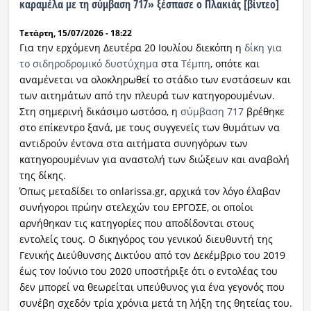
καραμέλα με τη σύμβαση 717» ξέσπασε ο Πλακιάς [βίντεο]
Ραδιόφωνο
Τετάρτη, 15/07/2026 - 18:22
LIVE
Για την ερχόμενη Δευτέρα 20 Ιουλίου διεκόπη η
δίκη για
το σιδηροδρομικό δυστύχημα
στα
Τέμπη
, οπότε και
Εκπομπές
αναμένεται να ολοκληρωθεί το στάδιο των ενστάσεων και
των αιτημάτων από την πλευρά των κατηγορουμένων.
Στη σημερινή δικάσιμο ωστόσο, η
σύμβαση 717
βρέθηκε
Πολιτισμός
στο επίκεντρο ξανά, με τους συγγενείς των θυμάτων να
αντιδρούν έντονα στα αιτήματα συνηγόρων των
κατηγορουμένων για αναστολή των διώξεων και αναβολή
της δίκης.
Όπως μεταδίδει το onlarissa.gr, αρχικά τον λόγο έλαβαν
συνήγοροι πρώην στελεχών του ΕΡΓΟΣΕ, οι οποίοι
αρνήθηκαν τις κατηγορίες που αποδίδονται στους
εντολείς τους. Ο δικηγόρος του γενικού διευθυντή της
Γενικής Διεύθυνσης Δικτύου από τον Δεκέμβριο του 2019
έως τον Ιούνιο του 2020 υποστήριξε ότι ο εντολέας του
δεν μπορεί να θεωρείται υπεύθυνος για ένα γεγονός που
συνέβη σχεδόν τρία χρόνια μετά τη λήξη της θητείας του.