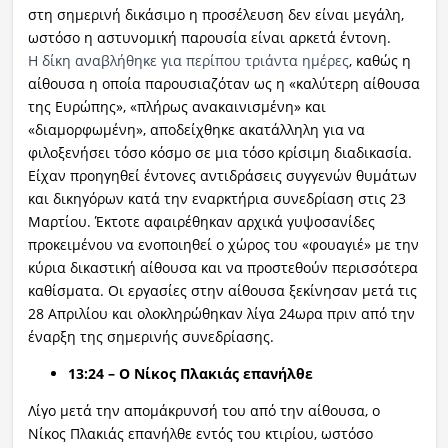
στη σημερινή δικάσιμο η προσέλευση δεν είναι μεγάλη,
ωστόσο η αστυνομική παρουσία είναι αρκετά έντονη.
Η δίκη αναβλήθηκε για περίπου τριάντα ημέρες
, καθώς η
αίθουσα η οποία παρουσιαζόταν ως η «καλύτερη αίθουσα
της Ευρώπης», «πλήρως ανακαινισμένη» και
«διαμορφωμένη», αποδείχθηκε ακατάλληλη για να
φιλοξενήσει τόσο κόσμο σε μια τόσο κρίσιμη διαδικασία.
Είχαν προηγηθεί έντονες αντιδράσεις συγγενών θυμάτων
και δικηγόρων κατά την εναρκτήρια συνεδρίαση στις 23
Μαρτίου. Έκτοτε αφαιρέθηκαν αρχικά γυψοσανίδες
προκειμένου να ενοποιηθεί ο χώρος του «φουαγιέ» με την
κύρια δικαστική αίθουσα και να προστεθούν περισσότερα
καθίσματα. Οι εργασίες στην αίθουσα ξεκίνησαν μετά τις
28 Απριλίου και ολοκληρώθηκαν λίγα 24ωρα πριν από την
έναρξη της σημερινής συνεδρίασης.
13:24 – Ο Νίκος Πλακιάς επανήλθε
Λίγο μετά την απομάκρυνσή του από την αίθουσα, ο
Νίκος Πλακιάς επανήλθε εντός του κτιρίου, ωστόσο