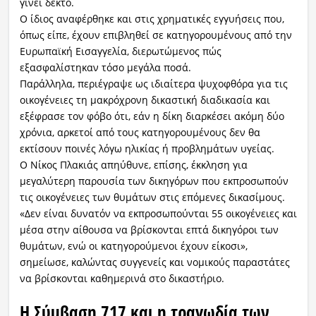
γίνει δεκτό.
Ο ίδιος αναφέρθηκε και στις χρηματικές εγγυήσεις που,
όπως είπε, έχουν επιβληθεί σε κατηγορουμένους από την
Ευρωπαϊκή Εισαγγελία, διερωτώμενος πώς
εξασφαλίστηκαν τόσο μεγάλα ποσά.
Παράλληλα, περιέγραψε ως ιδιαίτερα ψυχοφθόρα για τις
οικογένειες τη μακρόχρονη δικαστική διαδικασία και
εξέφρασε τον φόβο ότι, εάν η δίκη διαρκέσει ακόμη δύο
χρόνια, αρκετοί από τους κατηγορουμένους δεν θα
εκτίσουν ποινές λόγω ηλικίας ή προβλημάτων υγείας.
Ο Νίκος Πλακιάς απηύθυνε, επίσης, έκκληση για
μεγαλύτερη παρουσία των δικηγόρων που εκπροσωπούν
τις οικογένειες των θυμάτων στις επόμενες δικασίμους.
«Δεν είναι δυνατόν να εκπροσωπούνται 55 οικογένειες και
μέσα στην αίθουσα να βρίσκονται επτά δικηγόροι των
θυμάτων, ενώ οι κατηγορούμενοι έχουν είκοσι»,
σημείωσε, καλώντας συγγενείς και νομικούς παραστάτες
να βρίσκονται καθημερινά στο δικαστήριο.
Η Σύμβαση 717 και η τραγωδία των