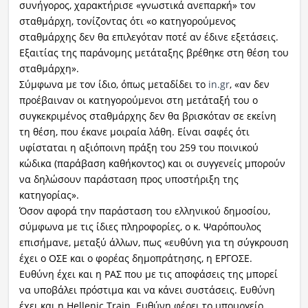
συνήγορος, χαρακτήρισε «γνωστικά ανεπαρκή» τον
σταθμάρχη, τονίζοντας ότι «ο κατηγορούμενος
σταθμάρχης δεν θα επιλεγόταν ποτέ αν έδινε εξετάσεις.
Εξαιτίας της παράνομης μετάταξης βρέθηκε στη θέση του
σταθμάρχη».
Σύμφωνα με τον ίδιο, όπως μεταδίδει το
in.gr
, «αν δεν
προέβαιναν οι κατηγορούμενοι στη μετάταξή του ο
συγκεκριμένος σταθμάρχης δεν θα βρισκόταν σε εκείνη
τη θέση, που έκανε μοιραία λάθη. Είναι σαφές ότι
υφίσταται η αξιόποινη πράξη του 259 του ποινικού
κώδικα (παράβαση καθήκοντος) και οι συγγενείς μπορούν
να δηλώσουν παράσταση προς υποστήριξη της
κατηγορίας».
Όσον αφορά την παράσταση του ελληνικού δημοσίου,
σύμφωνα με τις ίδιες πληροφορίες, ο κ. Ψαρόπουλος
επισήμανε, μεταξύ άλλων, πως «ευθύνη για τη σύγκρουση
έχει ο ΟΣΕ και ο φορέας δημοπράτησης, η ΕΡΓΟΣΕ.
Ευθύνη έχει και η ΡΑΣ που με τις αποφάσεις της μπορεί
να υποβάλει πρόστιμα και να κάνει συστάσεις. Ευθύνη
έχει και η Hellenic Train. Ευθύνη φέρει το υπουργείο