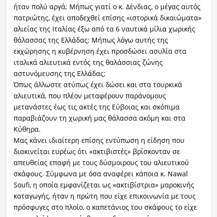
ήταν πολύ αργά; Μήπως γιατί ο κ. Δένδιας, ο μέγας αυτός
πατριώτης, έχει αποδεχθεί επίσης «ιστορικά δικαιώματα»
αλιείας της Ιταλίας έξω από τα 6 ναυτικά μίλια χωρικής
θάλασσας της Ελλάδας; Μήπως λόγω αυτής της
εκχώρησης η κυβέρνηση έχει προσδώσει ασυλία στα
ιταλικά αλιευτικά εντός της θαλάσσιας ζώνης
αστυνόμευσης της Ελλάδας;
Όπως άλλωστε ατύπως έχει δώσει και στα τουρκικά
αλιευτικά, που πλέον μεταφέρουν παράνομους
μετανάστες έως τις ακτές της Εύβοιας και σκόπιμα
παραβιάζουν τη χωρική μας θάλασσα ακόμη και στα
Κύθηρα.
Μας κάνει ιδιαίτερη επίσης εντύπωση η είδηση που
διακινείται ευρέως ότι «ακτιβιστές» βρίσκονταν σε
απευθείας επαφή με τους δύσμοιρους του αλιευτικού
σκάφους. Σύμφωνα με όσα αναφέρει κάποια κ. Nawal
Soufi, η οποία εμφανίζεται ως «ακτιβίστρια» μαροκινής
καταγωγής, ήταν η πρώτη που είχε επικοινωνία με τους
πρόσφυγες στο πλοίο, ο καπετάνιος του σκάφους το είχε