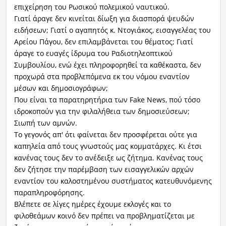
επιχείρηση του Ρωσικού πολεμικού ναυτικού.
Γιατί άραγε δεν κινείται δίωξη για διασπορά ψευδών
Ραδιόφωνο
LIVE
ειδήσεων; Γιατί ο αγαπητός κ. Ντογιάκος, εισαγγελέας του
Αρείου Πάγου, δεν επιλαμβάνεται του θέματος; Γιατί
άραγε το ευαγές ίδρυμα του Ραδιοτηλεοπτικού
Εκπομπές
Συμβουλίου, ενώ έχει πληροφορηθεί τα καθέκαστα, δεν
προχωρά στα προβλεπόμενα εκ του νόμου εναντίον
μέσων και δημοσιογράφων;
Πολιτισμός
Που είναι τα παρατηρητήρια των Fake News, πού τόσο
ιδροκοπούν για την φιλαλήθεια των δημοσιεύσεων;
Σιωπή των αμνών.
Το γεγονός απ' ότι φαίνεται δεν προσφέρεται ούτε για
καπηλεία από τους γνωστούς μας κομματάρχες. Κι έτσι
κανένας τους δεν το ανέδειξε ως ζήτημα. Κανένας τους
δεν ζήτησε την παρέμβαση των εισαγγελικών αρχών
εναντίον του καλοστημένου συστήματος κατευθυνόμενης
παραπληροφόρησης.
Βλέπετε σε λίγες ημέρες έχουμε εκλογές και το
φιλοθεάμων κοινό δεν πρέπει να προβληματίζεται με