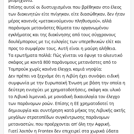
βιομηχανία.
Επίσης αυτοί οι δυστυχισμένοι που βρέθηκαν στο έλεος
των διακινητών είτε πνίγηκαν, είτε διασώθηκαν, δεν ήταν
μέρος κανενός «μετακινούμενου πληθυσμού», αλλά
παράνομοι μετανάστες θύματα του οργανωμένου
εγκλήματος και της διακίνησης από τους σύγχρονους
δουλέμπορους με τις ευλογίες των υπερεθνικών ελίτ και
προς το συμφέρον τους. Αυτή είναι η μαύρη αλήθεια.
Τα ερωτήματα πολλά: Πώς γίνεται να έφυγε το αλιευτικό
σκάφος με κοντά 800 παράνομους μετανάστες από το
Τομπρούκ χωρίς κανένα έλεγχο, καμιά νηοψία;
Δεν πρέπει να ξεχνάμε ότι η Λιβύη έχει συνάψει ειδική
συμφωνία με την Ευρωπαϊκή Ένωση με βάση την οποία η
δεύτερη ενισχύει με χρηματοδοτήσεις, σκάφη και υλικό
το Λιβυκό λιμενικό, με μοναδική δικαιολογία τον έλεγχο
των παράνομων ροών. Επίσης η ΕΕ χρηματοδοτεί τη
δημιουργία και συντήρηση κατά μήκος της Λιβυκής ακτής
μεγάλων στρατοπέδων συγκέντρωσης παράνομων
μεταναστών, που προέρχονται απ’ όλη την Αφρική.
Γιατί λοιπόν η Frontex δεν επιχειρεί στα χωρικά ύδατα