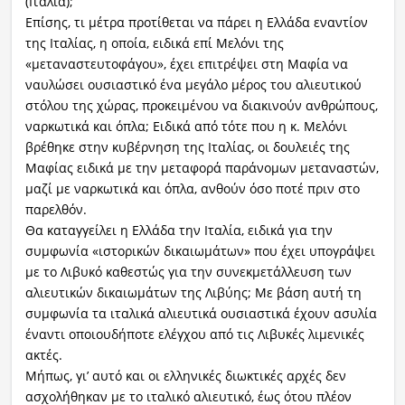
(Ιταλία);
Επίσης, τι μέτρα προτίθεται να πάρει η Ελλάδα εναντίον
της Ιταλίας, η οποία, ειδικά επί Μελόνι της
«μεταναστευτοφάγου», έχει επιτρέψει στη Μαφία να
ναυλώσει ουσιαστικό ένα μεγάλο μέρος του αλιευτικού
στόλου της χώρας, προκειμένου να διακινούν ανθρώπους,
ναρκωτικά και όπλα; Ειδικά από τότε που η κ. Μελόνι
βρέθηκε στην κυβέρνηση της Ιταλίας, οι δουλειές της
Μαφίας ειδικά με την μεταφορά παράνομων μεταναστών,
μαζί με ναρκωτικά και όπλα, ανθούν όσο ποτέ πριν στο
παρελθόν.
Θα καταγγείλει η Ελλάδα την Ιταλία, ειδικά για την
συμφωνία «ιστορικών δικαιωμάτων» που έχει υπογράψει
με το Λιβυκό καθεστώς για την συνεκμετάλλευση των
αλιευτικών δικαιωμάτων της Λιβύης; Με βάση αυτή τη
συμφωνία τα ιταλικά αλιευτικά ουσιαστικά έχουν ασυλία
έναντι οποιουδήποτε ελέγχου από τις Λιβυκές λιμενικές
ακτές.
Μήπως, γι’ αυτό και οι ελληνικές διωκτικές αρχές δεν
ασχολήθηκαν με το ιταλικό αλιευτικό, έως ότου πλέον