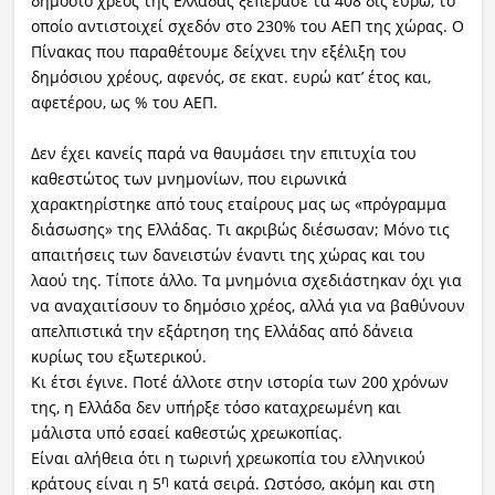
δημόσιο χρέος της Ελλάδας ξεπέρασε τα 408 δις ευρώ, το
οποίο αντιστοιχεί σχεδόν στο 230% του ΑΕΠ της χώρας. Ο
Πίνακας που παραθέτουμε δείχνει την εξέλιξη του
δημόσιου χρέους, αφενός, σε εκατ. ευρώ κατ’ έτος και,
αφετέρου, ως % του ΑΕΠ.
Δεν έχει κανείς παρά να θαυμάσει την επιτυχία του
καθεστώτος των μνημονίων, που ειρωνικά
χαρακτηρίστηκε από τους εταίρους μας ως «πρόγραμμα
διάσωσης» της Ελλάδας. Τι ακριβώς διέσωσαν; Μόνο τις
απαιτήσεις των δανειστών έναντι της χώρας και του
λαού της. Τίποτε άλλο. Τα μνημόνια σχεδιάστηκαν όχι για
να αναχαιτίσουν το δημόσιο χρέος, αλλά για να βαθύνουν
απελπιστικά την εξάρτηση της Ελλάδας από δάνεια
κυρίως του εξωτερικού.
Κι έτσι έγινε. Ποτέ άλλοτε στην ιστορία των 200 χρόνων
της, η Ελλάδα δεν υπήρξε τόσο καταχρεωμένη και
μάλιστα υπό εσαεί καθεστώς χρεωκοπίας.
Είναι αλήθεια ότι η τωρινή χρεωκοπία του ελληνικού
η
κράτους είναι η 5
κατά σειρά. Ωστόσο, ακόμη και στη