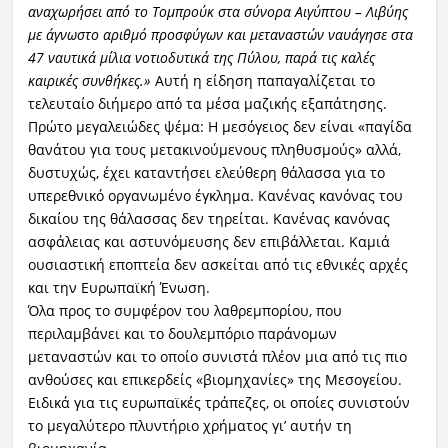
αναχωρήσει από το Τομπρούκ στα σύνορα Αιγύπτου – Λιβύης
με άγνωστο αριθμό προσφύγων και μεταναστών ναυάγησε στα
47 ναυτικά μίλια νοτιοδυτικά της Πύλου, παρά τις καλές
καιρικές συνθήκες.»
Αυτή η είδηση παπαγαλίζεται το
τελευταίο διήμερο από τα μέσα μαζικής εξαπάτησης.
Πρώτο μεγαλειώδες ψέμα: Η μεσόγειος δεν είναι «παγίδα
θανάτου για τους μετακινούμενους πληθυσμούς» αλλά,
δυστυχώς, έχει καταντήσει ελεύθερη θάλασσα για το
υπερεθνικό οργανωμένο έγκλημα. Κανένας κανόνας του
δικαίου της θάλασσας δεν τηρείται. Κανένας κανόνας
ασφάλειας και αστυνόμευσης δεν επιβάλλεται. Καμιά
ουσιαστική εποπτεία δεν ασκείται από τις εθνικές αρχές
και την Ευρωπαϊκή Ένωση.
Όλα προς το συμφέρον του λαθρεμπορίου, που
περιλαμβάνει και το δουλεμπόριο παράνομων
μεταναστών και το οποίο συνιστά πλέον μια από τις πιο
ανθούσες και επικερδείς «βιομηχανίες» της Μεσογείου.
Ειδικά για τις ευρωπαϊκές τράπεζες, οι οποίες συνιστούν
το μεγαλύτερο πλυντήριο χρήματος γι’ αυτήν τη