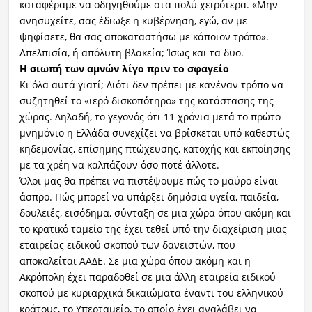
καταφέραμε να οδηγηθούμε στα πολύ χειρότερα. «Μην
ανησυχείτε, σας έδιωξε η κυβέρνηση, εγώ, αν με
ψηφίσετε, θα σας αποκαταστήσω με κάποιον τρόπο».
Απελπισία, ή απόλυτη βλακεία; Ίσως και τα δυο.
Η σιωπή των αμνών λίγο πριν το σφαγείο
Κι όλα αυτά γιατί; Διότι δεν πρέπει με κανέναν τρόπο να
συζητηθεί το «ιερό δισκοπότηρο» της κατάστασης της
χώρας. Δηλαδή, το γεγονός ότι 11 χρόνια μετά το πρώτο
μνημόνιο η Ελλάδα συνεχίζει να βρίσκεται υπό καθεστώς
κηδεμονίας, επίσημης πτώχευσης, κατοχής και εκποίησης
με τα χρέη να καλπάζουν όσο ποτέ άλλοτε.
Όλοι μας θα πρέπει να πιστέψουμε πώς το μαύρο είναι
άσπρο. Πώς μπορεί να υπάρξει δημόσια υγεία, παιδεία,
δουλειές, εισόδημα, σύνταξη σε μια χώρα όπου ακόμη και
το κρατικό ταμείο της έχει τεθεί υπό την διαχείριση μιας
εταιρείας ειδικού σκοπού των δανειστών, που
αποκαλείται ΑΑΔΕ. Σε μια χώρα όπου ακόμη και η
Ακρόπολη έχει παραδοθεί σε μια άλλη εταιρεία ειδικού
σκοπού με κυριαρχικά δικαιώματα έναντι του ελληνικού
κράτους, το Υπερταμείο, το οποίο έχει αναλάβει να