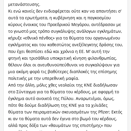
μετανάστευσης.
Κι ενώ κανείς δεν ενδιαφέρεται ούτε καν να απαντήσει σ’
αυτά τα ερωτήματα, η κυβέρνηση και η παγκοσμίου
κύρους ένοικος του Προεδρικού Μεγάρου, αντέδρασαν με
το γνωστό μας τρόπο συγκάλυψης ανάλογων εγκλημάτων,
κήρυξε «εθνικό πένθος» για τα θύματα του οργανωμένου
εγκλήματος και του καθεστώτος ανεξέλεγκτης δράσης του,
που έχει θεσπίσει εδώ και χρόνια η ΕΕ. Μ’ αυτή την
φτηνή και τρισάθλια υποκριτική κίνηση φιλανθρωπίας,
θέλουν όλοι οι ανευθυνοϋπεύθυνοι να συγκαλύψουν για
μια ακόμη φορά τις βαθύτερες διαπλοκές της επίσημης
πολιτικής με την υπερεθνική μαφία.
Από την άλλη, μόλις χθες νεολαίοι της ΚΝΕ διαδήλωσαν
στο Σύνταγμα για τα θύματα του κέρδους, με αφορμή το
έγκλημα αυτό ανοικτά της Πύλου. Αναρωτιέμαι, όμως,
πότε θα δούμε διαδήλωση της ΚΝΕ για τα χιλιάδες
θύματα των πειραματικών σκευασμάτων της Pfizer; Εκτός
κι αν τα θύματα αυτά δεν έγινα στο βωμό του κέρδους,
αλλά προς δόξα των «θαυμάτων της επιστήμης» που