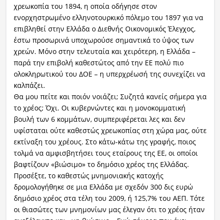
χρεωκοπία του 1894, η οποία οδήγησε στον
ενορχηστρωμένο ελληνοτουρκικό πόλεμο του 1897 για να
επιβληθεί στην Ελλάδα ο Διεθνής Οικονομικός Έλεγχος,
έστω προσωρινά υποχωρούσε σημαντικά το ύψος των
χρεών. Μόνο στην τελευταία και χειρότερη, η Ελλάδα –
παρά την επιβολή καθεστώτος από την ΕΕ πολύ πιο
ολοκληρωτικού του ΔΟΕ – η υπερχρέωσή της συνεχίζει να
καλπάζει.
Θα μου πείτε και ποιόν νοιάζει; Συζητά κανείς σήμερα για
το χρέος; Όχι. Οι κυβερνώντες και η μονοκομματική
βουλή των 6 κομμάτων, συμπεριφέρεται λες και δεν
υφίσταται ούτε καθεστώς χρεωκοπίας στη χώρα μας, ούτε
εκτίναξη του χρέους. Στο κάτω-κάτω της γραφής, ποιος
τολμά να αμφισβητήσει τους εταίρους της ΕΕ, οι οποίοι
βαφτίζουν «βιώσιμο» το δημόσιο χρέος της Ελλάδας.
Προσέξτε, το καθεστώς μνημονιακής κατοχής
δρομολογήθηκε σε μια Ελλάδα με σχεδόν 300 δις ευρώ
δημόσιο χρέος στα τέλη του 2009, ή 125,7% του ΑΕΠ. Τότε
οι θιασώτες των μνημονίων μας έλεγαν ότι το χρέος ήταν