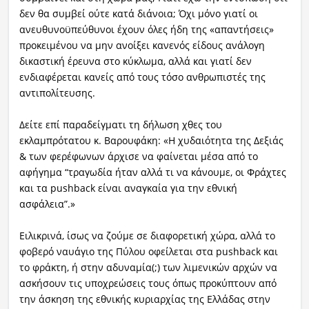
δεν θα συμβεί ούτε κατά διάνοια; Όχι μόνο γιατί οι
ανευθυνοϋπεύθυνοι έχουν όλες ήδη της «απαντήσεις»
προκειμένου να μην ανοίξει κανενός είδους ανάλογη
δικαστική έρευνα στο κύκλωμα, αλλά και γιατί δεν
ενδιαφέρεται κανείς από τους τόσο ανθρωπιστές της
αντιπολίτευσης.
Δείτε επί παραδείγματι τη δήλωση χθες του
εκλαμπρότατου κ. Βαρουφάκη: «Η χυδαιότητα της Δεξιάς
& των φερέφωνων άρχισε να φαίνεται μέσα από το
αφήγημα “τραγωδία ήταν αλλά τι να κάνουμε, οι Φράχτες
και τα pushback είναι αναγκαία για την εθνική
ασφάλεια”.»
Ειλικρινά, ίσως να ζούμε σε διαφορετική χώρα, αλλά το
φοβερό ναυάγιο της Πύλου οφείλεται στα pushback και
το φράκτη, ή στην αδυναμία(;) των λιμενικών αρχών να
ασκήσουν τις υποχρεώσεις τους όπως προκύπτουν από
την άσκηση της εθνικής κυριαρχίας της Ελλάδας στην