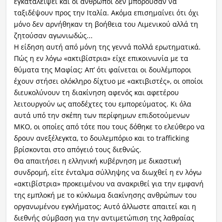
εγκαταλείψει και οι άνθρωποι δεν μπορούσαν να
ταξιδέψουν προς την Ιταλία. Ακόμα επισημαίνει ότι όχι
μόνο δεν αρνήθηκαν τη βοήθεια του Λιμενικού αλλά τη
ζητούσαν αγωνιωδώς...
Η είδηση αυτή από μόνη της γεννά πολλά ερωτηματικά.
Πώς η εν λόγω «ακτιβίστρια» είχε επικοινωνία με τα
θύματα της Μαφίας; Απ’ ότι φαίνεται οι δουλέμποροι
έχουν στήσει ολόκληρο δίχτυο με «ακτιβιστές», οι οποίοι
διευκολύνουν τη διακίνηση αφενός και αφετέρου
λειτουργούν ως αποδέχτες του εμπορεύματος. Κι όλα
αυτά υπό την σκέπη των περίφημων επιδοτούμενων
ΜΚΟ, οι οποίες από τότε που τους δόθηκε το ελεύθερο να
δρουν ανεξέλεγκτα, το δουλεμπόριο και το trafficking
βρίσκονται στο απόγειό τους διεθνώς.
Θα απαιτήσει η ελληνική κυβέρνηση με δικαστική
συνδρομή, είτε ένταλμα σύλληψης να διωχθεί η εν λόγω
«ακτιβίστρια» προκειμένου να ανακριθεί για την εμφανή
της εμπλοκή με το κύκλωμα διακίνησης ανθρώπων του
οργανωμένου εγκλήματος; Αυτό άλλωστε απαιτεί και η
διεθνής σύμβαση για την αντιμετώπιση της λαθραίας