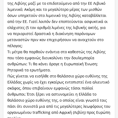
της Λιβύης μαζί με το επιδοτούμενο από την ΕΕ Λιβυκό
λιμενικό; Ακόμη και το μεγαλύτερο μέρος των μισθών
όσων υπηρετούν στο λιμενικό της Λιβύης καταβάλλεται
από την ΕΕ. Γιατί λοιπόν δεν εποπτεύονται ασφυκτικά οι
ελάχιστες (5 τον αριθμό) λιμένες της λιβυκής ακτής, για
να περιοριστεί δραστικά η διακίνηση παράνομων
μεταναστών πριν καν επιχειρήσουν να ανοιχτούν στο
πέλαγος;
Τι μέτρα θα παρθούν ενάντια στο καθεστώς της Λιβύης
που τόσο εμφανώς διευκολύνει την δουλεμπορία
ανθρώπων; Τι θα κάνει άραγε η Ευρωπαϊκή Ένωση;
Ρητορικά τα ερωτήματα.
Πώς γίνεται να εισήλθε στο θαλάσσιο χώρο ευθύνης της
Ελλάδας χωρίς να έχει εγκαίρως εντοπιστεί ένα αλιευτικό
σκάφος, όπου επιβαίνουν εμφανώς τόσοι πολλοί
άνθρωποι; Έτσι ξέρει να αστυνομεύει η Ελλάδα το
θαλάσσιο χώρο ευθύνης της, ο οποίος είναι γνωστό τοις
πάσι ότι συνιστά μια από τις μεγαλύτερες λεωφόρους του
οργανωμένου trafficking από Αφρική (Λιβύη) προς Ευρώπη