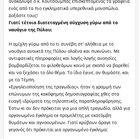
ανακάλυψε ο κ. Κουτσούμπας επισκεπτόμενος τα γραφεία
ενός από τα πιο εγκληματικά υπερεθνικά μονοπώλια.
Δοξάστε τους!
Γιατί τέτοια διατεταγμένη σύγχυση γύρω από το
ναυάγιο της Πύλου;
Η ομίχλη γύρω από το τι συνέβη στ’ αλήθεια με το
ναυάγιο ανοικτά της Πύλου ολοένα και πυκνώνει. Με
αντιφατικές πληροφορίες και λογής-λογής ανοησίες
βομβαρδίζεται το φιλοθεάμων κοινό με σκοπό να βαρεθεί
και να ξεχάσει το όλο θέμα. Το ίδιο έγινε, αν θυμάστε, και
με τα Τέμπη.
«Εργαλειοποίηση της τραγωδίας», ήταν η γραμμή των
επώνυμων της κακόφημης δημοσιογραφίας χθες στα
ευαγή ιδρύματα της τηλεοπτικής παραπληροφόρησης.
Έστω κι αν δεν πρόκειται για μια απλή τραγωδία, αλλά για
οργανωμένο έγκλημα εκ προμελέτης με εκατόμβη
θυμάτων και αγνοουμένων. Γιατί κρύβουν άραγε το
γεγονός ότι πρόκειται για οργανωμένο έγκλημα;