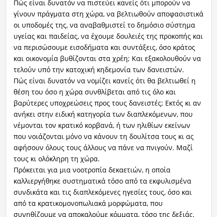
Πώς είναι δυνατόν να πιστεύει κανείς ότι μπορούν να
γίνουν πράγματα στη χώρα, να βελτιωθούν αποφασιστικά
οι υποδομές της, να αναβαθμιστεί το δημόσιο σύστημα
υγείας και παιδείας, να έχουμε δουλειές της προκοπής και
να περισώσουμε εισοδήματα και συντάξεις, όσο κράτος
και οικονομία βυθίζονται στα χρέη; Και εξακολουθούν να
τελούν υπό την κατοχική κηδεμονία των δανειστών.
Πώς είναι δυνατόν να νομίζει κανείς ότι θα βελτιωθεί η
θέση του όσο η χώρα συνθλίβεται από τις όλο και
βαρύτερες υποχρεώσεις προς τους δανειστές; Εκτός κι αν
ανήκει στην ειδική κατηγορία των διαπλεκόμενων, που
νέμονται τον κρατικό κορβανά, ή των ηλιθίων εκείνων
που νοιάζονται μόνο να κάνουν τη δουλίτσα τους κι ας
αφήσουν όλους τους άλλους να πάνε να πνιγούν. Μαζί
τους κι ολόκληρη τη χώρα.
Πρόκειται για μια νοοτροπία δεκαετιών, η οποία
καλλιεργήθηκε συστηματικά τόσο από τα εκφυλισμένα
συνδικάτα και τις διαπλεκόμενες ηγεσίες τους, όσο και
από τα κρατικομονοπωλιακά μορφώματα, που
συνηθίζουμε να αποκαλούμε κόμματα, τόσο της δεξιάς,