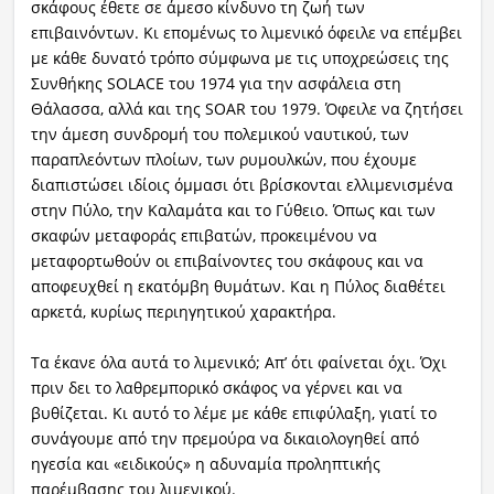
σκάφους έθετε σε άμεσο κίνδυνο τη ζωή των
επιβαινόντων. Κι επομένως το λιμενικό όφειλε να επέμβει
με κάθε δυνατό τρόπο σύμφωνα με τις υποχρεώσεις της
Συνθήκης SOLACE του 1974 για την ασφάλεια στη
Θάλασσα, αλλά και της SOAR του 1979. Όφειλε να ζητήσει
την άμεση συνδρομή του πολεμικού ναυτικού, των
παραπλεόντων πλοίων, των ρυμουλκών, που έχουμε
διαπιστώσει ιδίοις όμμασι ότι βρίσκονται ελλιμενισμένα
στην Πύλο, την Καλαμάτα και το Γύθειο. Όπως και των
σκαφών μεταφοράς επιβατών, προκειμένου να
μεταφορτωθούν οι επιβαίνοντες του σκάφους και να
αποφευχθεί η εκατόμβη θυμάτων. Και η Πύλος διαθέτει
αρκετά, κυρίως περιηγητικού χαρακτήρα.
Τα έκανε όλα αυτά το λιμενικό; Απ’ ότι φαίνεται όχι. Όχι
πριν δει το λαθρεμπορικό σκάφος να γέρνει και να
βυθίζεται. Κι αυτό το λέμε με κάθε επιφύλαξη, γιατί το
συνάγουμε από την πρεμούρα να δικαιολογηθεί από
ηγεσία και «ειδικούς» η αδυναμία προληπτικής
παρέμβασης του λιμενικού.