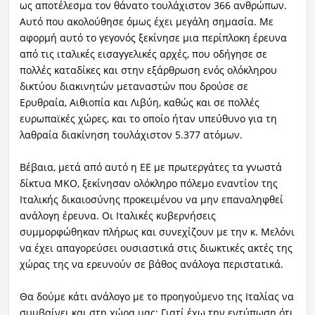
ως αποτέλεσμα τον θάνατο τουλάχιστον 366 ανθρώπων.
Αυτό που ακολούθησε όμως έχει μεγάλη σημασία. Με
αφορμή αυτό το γεγονός ξεκίνησε μια περίπλοκη έρευνα
από τις ιταλικές εισαγγελικές αρχές, που οδήγησε σε
πολλές καταδίκες και στην εξάρθρωση ενός ολόκληρου
δικτύου διακινητών μεταναστών που δρούσε σε
Ερυθραία, Αιθιοπία και Λιβύη, καθώς και σε πολλές
ευρωπαϊκές χώρες, και το οποίο ήταν υπεύθυνο για τη
λαθραία διακίνηση τουλάχιστον 5.377 ατόμων.
Βέβαια, μετά από αυτό η ΕΕ με πρωτεργάτες τα γνωστά
δίκτυα ΜΚΟ, ξεκίνησαν ολόκληρο πόλεμο εναντίον της
Ιταλικής δικαιοσύνης προκειμένου να μην επαναληφθεί
ανάλογη έρευνα. Οι Ιταλικές κυβερνήσεις
συμμορφώθηκαν πλήρως και συνεχίζουν με την κ. Μελόνι
να έχει απαγορεύσει ουσιαστικά στις διωκτικές ακτές της
χώρας της να ερευνούν σε βάθος ανάλογα περιστατικά.
Θα δούμε κάτι ανάλογο με το προηγούμενο της Ιταλίας να
συμβαίνει και στη χώρα μας; Γιατί έχω την εντύπωση ότι