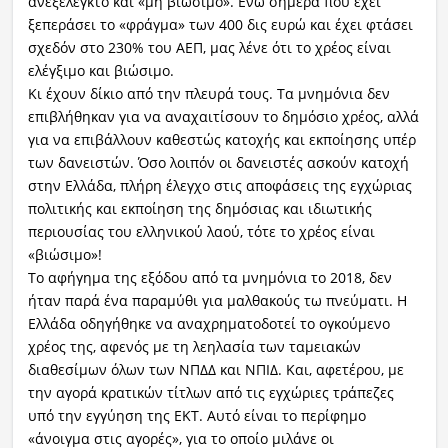
ανεξέλεγκτο και «μη βιώσιμο». Ενώ σήμερα που έχει
ξεπεράσει το «φράγμα» των 400 δις ευρώ και έχει φτάσει
σχεδόν στο 230% του ΑΕΠ, μας λένε ότι το χρέος είναι
ελέγξιμο και βιώσιμο.
Κι έχουν δίκιο από την πλευρά τους. Τα μνημόνια δεν
επιβλήθηκαν για να αναχαιτίσουν το δημόσιο χρέος, αλλά
για να επιβάλλουν καθεστώς κατοχής και εκποίησης υπέρ
των δανειστών. Όσο λοιπόν οι δανειστές ασκούν κατοχή
στην Ελλάδα, πλήρη έλεγχο στις αποφάσεις της εγχώριας
πολιτικής και εκποίηση της δημόσιας και ιδιωτικής
περιουσίας του ελληνικού λαού, τότε το χρέος είναι
«βιώσιμο»!
Το αφήγημα της εξόδου από τα μνημόνια το 2018, δεν
ήταν παρά ένα παραμύθι για μαλθακούς τω πνεύματι. Η
Ελλάδα οδηγήθηκε να αναχρηματοδοτεί το ογκούμενο
χρέος της, αφενός με τη λεηλασία των ταμειακών
διαθεσίμων όλων των ΝΠΔΔ και ΝΠΙΔ. Και, αφετέρου, με
την αγορά κρατικών τίτλων από τις εγχώριες τράπεζες
υπό την εγγύηση της ΕΚΤ. Αυτό είναι το περίφημο
«άνοιγμα στις αγορές», για το οποίο μιλάνε οι