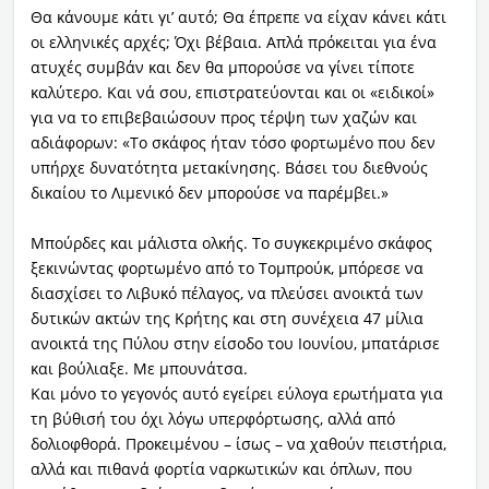
Θα κάνουμε κάτι γι’ αυτό; Θα έπρεπε να είχαν κάνει κάτι
οι ελληνικές αρχές; Όχι βέβαια. Απλά πρόκειται για ένα
ατυχές συμβάν και δεν θα μπορούσε να γίνει τίποτε
καλύτερο. Και νά σου, επιστρατεύονται και οι «ειδικοί»
για να το επιβεβαιώσουν προς τέρψη των χαζών και
αδιάφορων: «Το σκάφος ήταν τόσο φορτωμένο που δεν
υπήρχε δυνατότητα μετακίνησης. Βάσει του διεθνούς
δικαίου το Λιμενικό δεν μπορούσε να παρέμβει.»
Μπούρδες και μάλιστα ολκής. Το συγκεκριμένο σκάφος
ξεκινώντας φορτωμένο από το Τομπρούκ, μπόρεσε να
διασχίσει το Λιβυκό πέλαγος, να πλεύσει ανοικτά των
δυτικών ακτών της Κρήτης και στη συνέχεια 47 μίλια
ανοικτά της Πύλου στην είσοδο του Ιουνίου, μπατάρισε
και βούλιαξε. Με μπουνάτσα.
Και μόνο το γεγονός αυτό εγείρει εύλογα ερωτήματα για
τη βύθισή του όχι λόγω υπερφόρτωσης, αλλά από
δολιοφθορά. Προκειμένου – ίσως – να χαθούν πειστήρια,
αλλά και πιθανά φορτία ναρκωτικών και όπλων, που