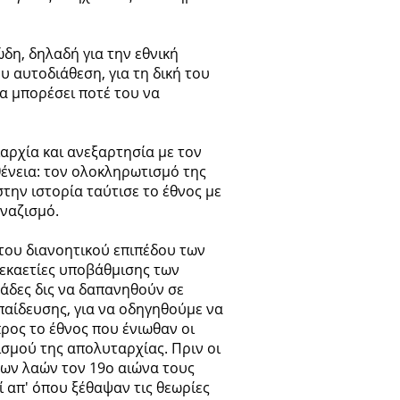
ώδη, δηλαδή για την εθνική
ου αυτοδιάθεση, για τη δική του
θα μπορέσει ποτέ του να
ιαρχία και ανεξαρτησία με τον
θένεια: τον ολοκληρωτισμό της
την ιστορία ταύτισε το έθνος με
 ναζισμό.
 του διανοητικού επιπέδου των
δεκαετίες υποβάθμισης των
τάδες δις να δαπανηθούν σε
παίδευσης, για να οδηγηθούμε να
ρος το έθνος που ένιωθαν οι
σμού της απολυταρχίας. Πριν οι
των λαών τον 19ο αιώνα τους
ί απ' όπου ξέθαψαν τις θεωρίες