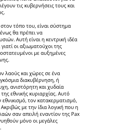
λέγουν τις κυβερνήσεις τους και
ς.
 στον τόπο του, είναι σύστημα
μένως θα πρέπει να
σιών. Αυτή είναι η κεντρική ιδέα
γιατί οι αξιωματούχοι της
ροστατευμένοι με αυξημένες
νης.
ν λαούς και χώρες σε ένα
αγκόσμια διακυβέρνηση, ή
υχη, ανιστόρητη και χυδαία
 της εθνικής κυριαρχίας. Αυτό
ν εθνικισμό, τον κατακερματισμό,
 Ακριβώς με την ίδια λογική που η
λαών σαν απειλή εναντίον της Pax
γυηθούν μόνο οι μεγάλες
.