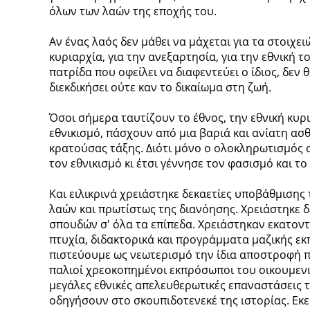
όλων των λαών της εποχής του.
Αν ένας λαός δεν μάθει να μάχεται για τα στοιχει
κυριαρχία, για την ανεξαρτησία, για την εθνική τ
πατρίδα που οφείλει να διαφεντεύει ο ίδιος, δεν 
διεκδικήσει ούτε καν το δικαίωμα στη ζωή.
Όσοι σήμερα ταυτίζουν το έθνος, την εθνική κυρ
εθνικισμό, πάσχουν από μια βαριά και ανίατη ασ
κρατούσας τάξης. Διότι μόνο ο ολοκληρωτισμός σ
τον εθνικισμό κι έτσι γέννησε τον φασισμό και το
Και ειλικρινά χρειάστηκε δεκαετίες υποβάθμισης
λαών και πρωτίστως της διανόησης. Χρειάστηκε 
σπουδών σ' όλα τα επίπεδα. Χρειάστηκαν εκατον
πτυχία, διδακτορικά και προγράμματα μαζικής εκ
πιστεύουμε ως νεωτερισμό την ίδια αποστροφή π
παλιοί χρεοκοπημένοι εκπρόσωποι του οικουμενι
μεγάλες εθνικές απελευθερωτικές επαναστάσεις 
οδηγήσουν στο σκουπιδοτενεκέ της ιστορίας. Εκε