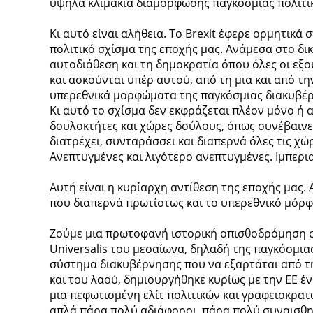
υψηλά κλιμάκια διαμόρφωσης παγκόσμιας πολιτι
Κι αυτό είναι αλήθεια. Το Brexit έφερε ορμητικά 
πολιτικό σχίσμα της εποχής μας. Ανάμεσα στο δι
αυτοδιάθεση και τη δημοκρατία όπου όλες οι εξο
και ασκούνται υπέρ αυτού, από τη μια και από την
υπερεθνικά μορφώματα της παγκόσμιας διακυβέ
Κι αυτό το σχίσμα δεν εκφράζεται πλέον μόνο ή
δουλοκτήτες και χώρες δούλους, όπως συνέβαινε 
διατρέχει, συνταράσσει και διαπερνά όλες τις χώρ
Ανεπτυγμένες και λιγότερο ανεπτυγμένες. Ιμπερια
Αυτή είναι η κυρίαρχη αντίθεση της εποχής μας. 
που διαπερνά πρωτίστως και το υπερεθνικό μόρ
Ζούμε μια πρωτοφανή ιστορική οπισθοδρόμηση 
Universalis του μεσαίωνα, δηλαδή της παγκόσμιας
σύστημα διακυβέρνησης που να εξαρτάται από τ
και του λαού, δημιουργήθηκε κυρίως με την ΕΕ 
μια πεφωτισμένη ελίτ πολιτικών και γραφειοκρατών
απλά πάρα πολύ αδιάφοροι, πάρα πολύ συναισθημ