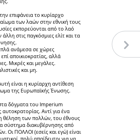
κής.
στην επιφάνεια το κυρίαρχο
καίωμα των λαών στην εθνική τους
υσίες εκπορεύονται από το λαό
 άλλη στις παγκόσμιες ελίτ και τα
ρνησης.
 απλά ανάμεσα σε χώρες
επί αποικιοκρατίας, αλλά
ες. Μικρές και μεγάλες.
λιστικές και μη.
Αυτή είναι η κυρίαρχη αντίθεση
φωμα της Ευρωπαϊκής Ένωσης.
στα δόγματα του Imperium
 αυτοκρατορίας. Αντί για ένα
η θέληση των πολλών, του έθνους
ένα σύστημα διακυβέρνησης από
. Οι ΠΟΛΛΟΙ (εσείς και εγώ) είναι
ατικοί, πολύ απαίδευτοι για να