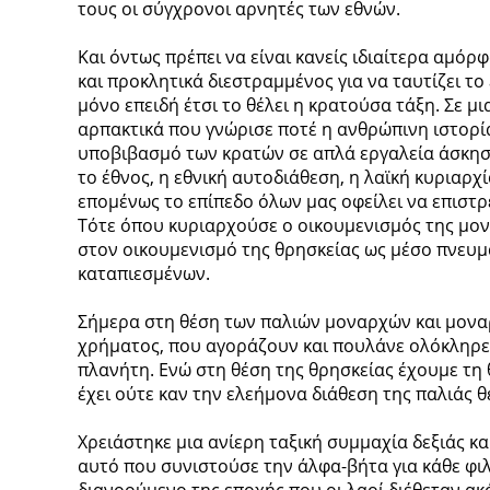
τους οι σύγχρονοι αρνητές των εθνών.
Και όντως πρέπει να είναι κανείς ιδιαίτερα αμό
και προκλητικά διεστραμμένος για να ταυτίζει το 
μόνο επειδή έτσι το θέλει η κρατούσα τάξη. Σε μ
αρπακτικά που γνώρισε ποτέ η ανθρώπινη ιστορί
υποβιβασμό των κρατών σε απλά εργαλεία άσκησ
το έθνος, η εθνική αυτοδιάθεση, η λαϊκή κυριαρχί
επομένως το επίπεδο όλων μας οφείλει να επιστρ
Τότε όπου κυριαρχούσε ο οικουμενισμός της μον
στον οικουμενισμό της θρησκείας ως μέσο πνευμ
καταπιεσμένων.
Σήμερα στη θέση των παλιών μοναρχών και μονα
χρήματος, που αγοράζουν και πουλάνε ολόκληρες
πλανήτη. Ενώ στη θέση της θρησκείας έχουμε τη 
έχει ούτε καν την ελεήμονα διάθεση της παλιάς 
Χρειάστηκε μια ανίερη ταξική συμμαχία δεξιάς κα
αυτό που συνιστούσε την άλφα-βήτα για κάθε φ
διανοούμενο της εποχής που οι λαοί διέθεταν ακ