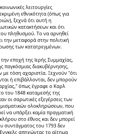
κοινωνικές λειτουργίες
κριμένη εθνικότητα (όπως για
ών), ξεχνά ότι αυτή η
ωτικών κατακτήσεων και ότι
του πληθυσμού. Το να αρνηθεί
ει την μεταφορά στην πολιτική
ύτρωσης των κατατρεγμένων.
την εποχή της Ιερής Συμμαχίας,
της παγκόσμιας διακυβέρνησης,
 με τόση αχαριστία. Ξεχνούν "ότι
νται ή επιβάλλονται, δεν μπορούν
αρχίας," όπως έγραφε ο Καρλ
ο του 1848 καταμεσής της
ν οι σαρωτικές εξεγέρσεις των
νομισματικών ολοκληρώσεων, που
εί να υπάρξει καμία πραγματική
κλήρου στο έθνος και δεν μπορεί
του συντάγματος του 1793 δεν
 Ένγκελς απηχώντας το αίτημα