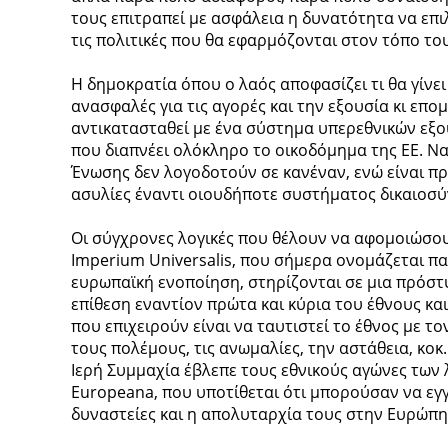
τους επιτραπεί με ασφάλεια η δυνατότητα να επι
τις πολιτικές που θα εφαρμόζονται στον τόπο του
Η δημοκρατία όπου ο λαός αποφασίζει τι θα γίνει
ανασφαλές για τις αγορές και την εξουσία κι επο
αντικατασταθεί με ένα σύστημα υπερεθνικών εξου
που διαπνέει ολόκληρο το οικοδόμημα της ΕΕ. Να 
Ένωσης δεν λογοδοτούν σε κανέναν, ενώ είναι π
ασυλίες έναντι οιουδήποτε συστήματος δικαιοσύ
Οι σύγχρονες λογικές που θέλουν να αφομοιώσου
Imperium Universalis, που σήμερα ονομάζεται π
ευρωπαϊκή ενοποίηση, στηρίζονται σε μια πρόστ
επίθεση εναντίον πρώτα και κύρια του έθνους και
που επιχειρούν είναι να ταυτιστεί το έθνος με το
τους πολέμους, τις ανωμαλίες, την αστάθεια, κοκ.
Ιερή Συμμαχία έβλεπε τους εθνικούς αγώνες των 
Europeana, που υποτίθεται ότι μπορούσαν να εγ
δυναστείες και η απολυταρχία τους στην Ευρώπη