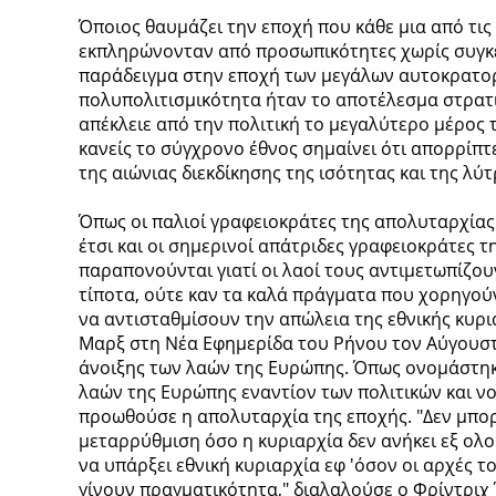
Όποιος θαυμάζει την εποχή που κάθε μια από τις 
εκπληρώνονταν από προσωπικότητες χωρίς συγκε
παράδειγμα στην εποχή των μεγάλων αυτοκρατορι
πολυπολιτισμικότητα ήταν το αποτέλεσμα στρατι
απέκλειε από την πολιτική το μεγαλύτερο μέρος 
κανείς το σύγχρονο έθνος σημαίνει ότι απορρίπτ
της αιώνιας διεκδίκησης της ισότητας και της λ
Όπως οι παλιοί γραφειοκράτες της απολυταρχίας 
έτσι και οι σημερινοί απάτριδες γραφειοκράτες 
παραπονούνται γιατί οι λαοί τους αντιμετωπίζουν
τίποτα, ούτε καν τα καλά πράγματα που χορηγού
να αντισταθμίσουν την απώλεια της εθνικής κυρι
Μαρξ στη Νέα Εφημερίδα του Ρήνου τον Αύγουστ
άνοιξης των λαών της Ευρώπης. Όπως ονομάστηκα
λαών της Ευρώπης εναντίον των πολιτικών και 
προωθούσε η απολυταρχία της εποχής. "Δεν μπορ
μεταρρύθμιση όσο η κυριαρχία δεν ανήκει εξ ολο
να υπάρξει εθνική κυριαρχία εφ 'όσον οι αρχές 
γίνουν πραγματικότητα," διαλαλούσε ο Φρίντριχ