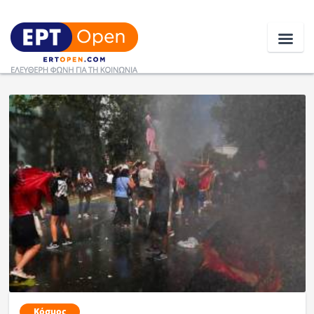
Ειδήσεις
Ελλάδα
Κοινωνία
Πολιτική
Οικονομία
Αθλητικά
Κόσμος
Κόσμος