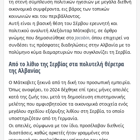
τη στενή σύμπλευση πολιτικών ηγεσιών με μεγάλα διεθνή
οικονομικά συμφέροντα, εις βάρος των τοπικών
κοινωνιών και του περιβάλλοντος.
Αυτή είναι η βασική θέση του Σέρβου ερευνητή και
πολιτικού αναλυτή Αλεξάνταρ Μάτκοβιτς, σε άρθρο
γνώμης που δημοσιεύθηκε στο
Jacobin
, όπου επιχειρεί να
συνδέσει τις πρόσφατες διαδηλώσεις στην Αλβανία με το
πολύμηνο κύμα διαμαρτυριών που συγκλονίζει τη Σερβία.
Από το λίθιο της Σερβίας στα πολυτελή θέρετρα
της Αλβανίας
Ο Μάτκοβιτς ξεκινά από τη δική του προσωπική εμπειρία.
Όπως αναφέρει, το 2024 δέχθηκε επί τρεις μήνες απειλές
κατά της ζωής του, μετά τη δημοσίευση επιστημονικής
μελέτης που αμφισβητούσε τα οικονομικά στοιχεία ενός
μεγάλου σχεδίου εξόρυξης λιθίου στη Σερβία, το οποίο
υποστηριζόταν από τη Γερμανία.
Οι απειλές, σύμφωνα με τον ίδιο, προσέλαβαν διεθνείς
διαστάσεις, καθώς αρκετές ήταν γραμμένες στα
γερμανικά και ακολούθησαν επίσκεψη του τότε