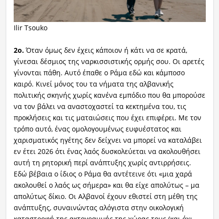
Ilir Tsouko
2ο.
Όταν όμως δεν έχεις κάποιον ή κάτι να σε κρατά,
γίνεσαι δέσμιος της ναρκισσιστικής ορμής σου. Οι αρετές
γίνονται πάθη. Αυτό έπαθε ο Ράμα εδώ και κάμποσο
καιρό. Κινεί μόνος του τα νήματα της αλβανικής
πολιτικής σκηνής χωρίς κανένα εμπόδιο που θα μπορούσε
να τον βάλει να αναστοχαστεί τα κεκτημένα του, τις
προκλήσεις και τις ματαιώσεις που έχει επιφέρει. Με τον
τρόπο αυτό, ένας ομολογουμένως ευφυέστατος και
χαρισματικός ηγέτης δεν δείχνει να μπορεί να καταλάβει
εν έτει 2026 ότι ένας λαός δυσκολεύεται να ακολουθήσει
αυτή τη ρητορική περί ανάπτυξης χωρίς αντιρρήσεις.
Εδώ βέβαια ο ίδιος ο Ράμα θα αντέτεινε ότι «μια χαρά
ακολουθεί ο λαός ως σήμερα» και θα είχε απολύτως – μα
απολύτως δίκιο. Οι Αλβανοί έχουν εθιστεί στη μέθη της
ανάπτυξης, συναινώντας αλόγιστα στην οικολογική
καταστροφή της ακτογραμμής της χώρας τους (και όχι