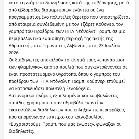
κατά τη διάρκεια διαδήλωσης κατά της κυβέρνησης, μετά
από εβδομάδες διαμαρτυριών ενάντια σε ένα
προγραμματισμένο πολυτελές θέρετρο που υποστηρίζεται
από εταιρεία συνδεδεμένη με τον Τζάρετ Κούσνερ, τον
γαμπρό του Προέδρου των ΗΠΑ Ντόναλντ Τραμπ, σε μια
περιβαλλοντικά ευαίσθητη περιοχή της ακτής της
Αδριατικής, στα Τίρανα της Αλβανίας, στις 23 Ιουλίου
2026.
Οι διαδηλωτές αποκαλούν το κίνημά τους «επανάσταση
των φλαμίνγκο», από τα πουλιά που συγκεντρώνονται σε
έναν προστατευόμενο υγρότοπο, όπου ο γαμπρός του
προέδρου των ΗΠΑ Ντόναλντ Τραμπ, Κούσνερ, επιθυμεί
να κατασκευάσει πολυτελή ξενοδοχεία.
Αστυνομικοί πλήρως εξοπλισμένοι και κουβαλώντας
ασπίδες χρησιμοποίησαν υδροβόλα εναντίον
εκατοντάδων διαδηλωτών που έπληξαν τις περιφράξεις
που απομόνωναν το κτίριο του κοινοβουλίου.
«Ευχαριστούμε, Τραμπ, που μας ένωσες», φώναζαν οι
διαδηλωτές.