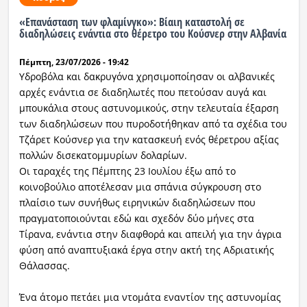
«Επανάσταση των φλαμίνγκο»: Βίαιη καταστολή σε
Ραδιόφωνο
διαδηλώσεις ενάντια στο θέρετρο του Κούσνερ στην Αλβανία
LIVE
Πέμπτη, 23/07/2026 - 19:42
Εκπομπές
Υδροβόλα και δακρυγόνα χρησιμοποίησαν οι αλβανικές
αρχές ενάντια σε διαδηλωτές που πετούσαν αυγά και
μπουκάλια στους αστυνομικούς, στην τελευταία έξαρση
των διαδηλώσεων που πυροδοτήθηκαν από τα σχέδια του
Πολιτισμός
Τζάρετ Κούσνερ για την κατασκευή ενός θέρετρου αξίας
πολλών δισεκατομμυρίων δολαρίων.
Οι ταραχές της Πέμπτης 23 Ιουλίου έξω από το
κοινοβούλιο αποτέλεσαν μια σπάνια σύγκρουση στο
πλαίσιο των συνήθως ειρηνικών διαδηλώσεων που
πραγματοποιούνται εδώ και σχεδόν δύο μήνες στα
Τίρανα, ενάντια στην διαφθορά και απειλή για την άγρια
φύση από αναπτυξιακά έργα στην ακτή της Αδριατικής
Θάλασσας.
Ένα άτομο πετάει μια ντομάτα εναντίον της αστυνομίας