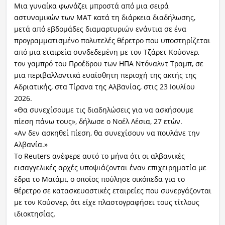
Μια γυναίκα φωνάζει μπροστά από μια σειρά
αστυνομικών των ΜΑΤ κατά τη διάρκεια διαδήλωσης,
μετά από εβδομάδες διαμαρτυριών ενάντια σε ένα
προγραμματισμένο πολυτελές θέρετρο που υποστηρίζεται
από μια εταιρεία συνδεδεμένη με τον Τζάρετ Κούσνερ,
τον γαμπρό του Προέδρου των ΗΠΑ Ντόναλντ Τραμπ, σε
μια περιβαλλοντικά ευαίσθητη περιοχή της ακτής της
Αδριατικής, στα Τίρανα της Αλβανίας, στις 23 Ιουλίου
2026.
«Θα συνεχίσουμε τις διαδηλώσεις για να ασκήσουμε
πίεση πάνω τους», δήλωσε ο Νοέλ Λέσια, 27 ετών.
«Αν δεν ασκηθεί πίεση, θα συνεχίσουν να πουλάνε την
Αλβανία.»
Το Reuters ανέφερε αυτό το μήνα ότι οι αλβανικές
εισαγγελικές αρχές υποψιάζονται έναν επιχειρηματία με
έδρα το Μαϊάμι, ο οποίος πούλησε οικόπεδα για το
θέρετρο σε κατασκευαστικές εταιρείες που συνεργάζονται
με τον Κούσνερ, ότι είχε πλαστογραφήσει τους τίτλους
ιδιοκτησίας.