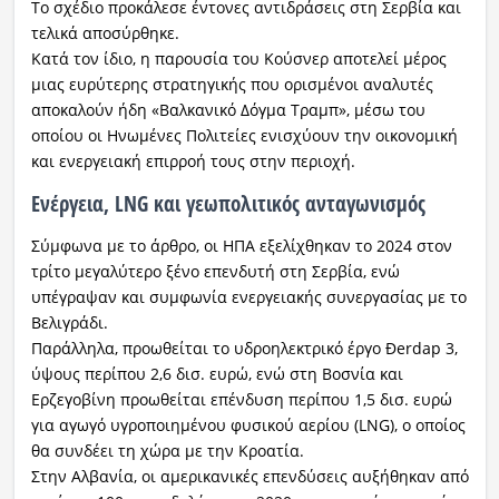
Το σχέδιο προκάλεσε έντονες αντιδράσεις στη Σερβία και
τελικά αποσύρθηκε.
Κατά τον ίδιο, η παρουσία του Κούσνερ αποτελεί μέρος
μιας ευρύτερης στρατηγικής που ορισμένοι αναλυτές
αποκαλούν ήδη «Βαλκανικό Δόγμα Τραμπ», μέσω του
οποίου οι Ηνωμένες Πολιτείες ενισχύουν την οικονομική
και ενεργειακή επιρροή τους στην περιοχή.
Ενέργεια, LNG και γεωπολιτικός ανταγωνισμός
Σύμφωνα με το άρθρο, οι ΗΠΑ εξελίχθηκαν το 2024 στον
τρίτο μεγαλύτερο ξένο επενδυτή στη Σερβία, ενώ
υπέγραψαν και συμφωνία ενεργειακής συνεργασίας με το
Βελιγράδι.
Παράλληλα, προωθείται το υδροηλεκτρικό έργο Đerdap 3,
ύψους περίπου 2,6 δισ. ευρώ, ενώ στη Βοσνία και
Ερζεγοβίνη προωθείται επένδυση περίπου 1,5 δισ. ευρώ
για αγωγό υγροποιημένου φυσικού αερίου (LNG), ο οποίος
θα συνδέει τη χώρα με την Κροατία.
Στην Αλβανία, οι αμερικανικές επενδύσεις αυξήθηκαν από