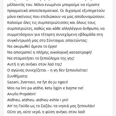
μέλλοντός του. Μόνο ενωμένοι μπορούμε να είμαστε
πραγματικά αποτελεσματικοί. Οι διχασμοί εξυπηρετούν
μόνο εκείνους που επιδιώκουν να μας αποδυναμώσουν.
Καλούμε όλες τις συμπατριώτισσες και όλους τους
συμπατριώτες, καθώς και κάθε αλληλέγγυο άνθρωπο, να
συμμετάσχουν για τέταρτη συνεχόμενη εβδομάδα στη
συγκέντρωσή μας στο Σύνταγμα, απαιτώντας:
Να ακυρωθεί άμεσα το έργο!
Να αποτραπεί η πλήρης οικολογική καταστροφή!
Να σταματήσει το ξεπούλημα της γης!
Αυτή η γη ανήκει στον λαό της!
Ο αγώνας συνεχίζεται – η γη δεν ξεπουλιέται!
Συνθήματα:
Sazani, Zverneci, ne fyt do ju ngeci!
Mos na lini pa atdhe, ketu ligjin e bejme ne!
Anullo Projektin!
Atdheu, atdheu, atdheu eshte i yni!
Απ’ τη Γαύδο ως το Σαζάν, τα νησιά μας ξεπουλάν!
Ούτε γη, ούτε νερό, η φύση ανήκει στον λαό!