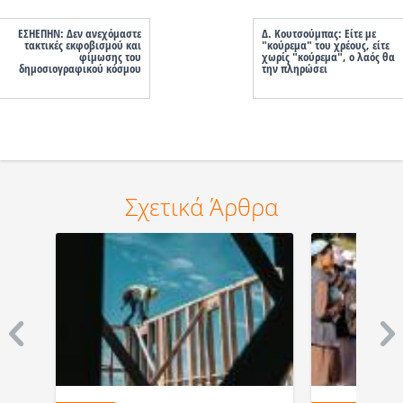
EΣΗΕΠΗΝ: Δεν ανεχόμαστε
Δ. Κουτσούμπας: Είτε με
τακτικές εκφοβισμού και
"κούρεμα" του χρέους, είτε
φίμωσης του
χωρίς "κούρεμα", ο λαός θα
δημοσιογραφικού κόσμου
την πληρώσει
Σχετικά Άρθρα