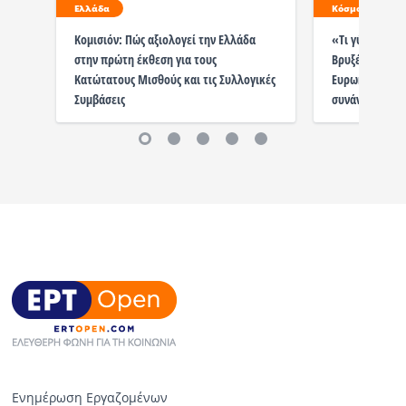
Ελλάδα
Κόσμος
Κομισιόν: Πώς αξιολογεί την Ελλάδα
«Τι γύρευαν οι
στην πρώτη έκθεση για τους
Βρυξέλλες;»: 
Κατώτατους Μισθούς και τις Συλλογικές
Ευρωκοινοβούλ
Συμβάσεις
συνάντηση με 
Ενημέρωση Εργαζομένων