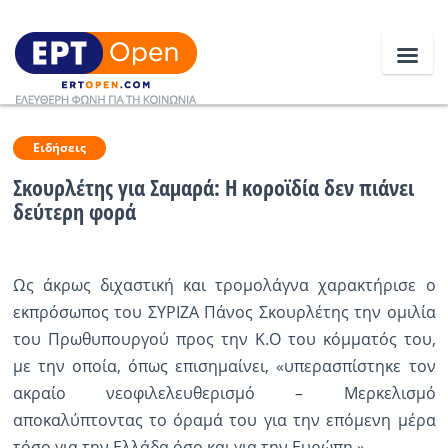
Ειδήσεις
Ειδήσεις
Σκουρλέτης για Σαμαρά: Η κοροϊδία δεν πιάνει
δεύτερη φορά
Ελλάδα
Κοινωνία
Ως άκρως διχαστική και τρομολάγνα χαρακτήρισε ο
Πολιτική
εκπρόσωπος του ΣΥΡΙΖΑ Πάνος Σκουρλέτης την ομιλία
του Πρωθυπουργού προς την Κ.Ο του κόμματός του,
Οικονομία
με την οποία, όπως επισημαίνει, «υπερασπίστηκε τον
Αθλητικά
ακραίο νεοφιλελευθερισμό – Μερκελισμό
αποκαλύπτοντας το όραμά του για την επόμενη μέρα
Κόσμος
τόσο για την Ελλάδα όσο και για την Ευρώπη.»