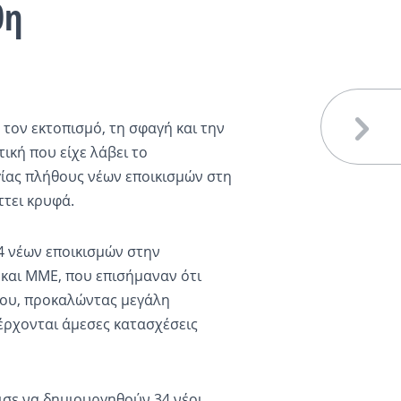
θη
 τον εκτοπισμό, τη σφαγή και την
τική που είχε λάβει το
ίας πλήθους νέων εποικισμών στη
ττει κρυφά.
4 νέων εποικισμών στην
και ΜΜΕ, που επισήμαναν ότι
ίου, προκαλώντας μεγάλη
έρχονται άμεσες κατασχέσεις
σε να δημιουργηθούν 34 νέοι