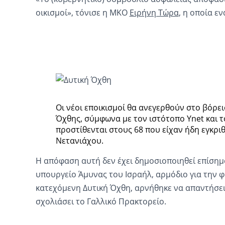
οικισμοί», τόνισε η ΜΚΟ
Ειρήνη Τώρα
, η οποία ε
Οι νέοι εποικισμοί θα ανεγερθούν στο βόρει
Όχθης, σύμφωνα με τον ιστότοπο Ynet και το
προστίθενται στους 68 που είχαν ήδη εγκρι
Νετανιάχου.
Η απόφαση αυτή δεν έχει δημοσιοποιηθεί επίσημα
υπουργείο Άμυνας του Ισραήλ, αρμόδιο για την 
κατεχόμενη Δυτική Όχθη, αρνήθηκε να απαντήσει
σχολιάσει το Γαλλικό Πρακτορείο.