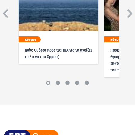
Κόσμος
Κόσμος
Ιράν: Οι όροι προς τις ΗΠΑ για να ανοίξει
Προκριματικές
τα Στενά του Ορμούζ
Θρίαμβος του 
εκατομμύρια π
του το ισραηλ