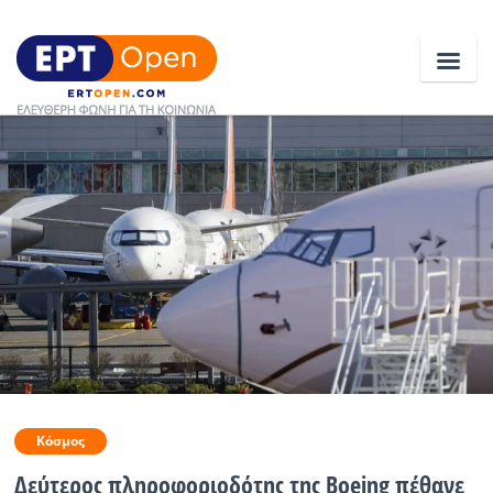
Ειδήσεις
Ελλάδα
Κοινωνία
Πολιτική
Οικονομία
Αθλητικά
Κόσμος
Κόσμος
Δεύτερος πληροφοριοδότης της Boeing πέθανε