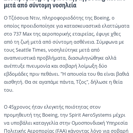
μετά από σύντομη νοσηλεία
Ραδιόφωνο
LIVE
Ο Τζόσουα Ντιν, πληροφοριοδότης της Boeing, ο
οποίος προειδοποίησε για κατασκευαστικά ελαττώματα
Εκπομπές
στο 737 Max της αεροπορικής εταιρείας, έφυγε χθες
από τη ζωή μετά από σύντομη ασθένεια. Σύμφωνα με
τους Seattle Times, νοσηλεύτηκε μετά από
Πολιτισμός
αναπνευστικά προβλήματα, διασωληνώθηκε αλλά
ανέπτυξε πνευμονία και σοβαρή λοίμωξη δύο
εβδομάδες πριν πεθάνει. "Η απουσία του θα είναι βαθιά
αισθητή. Θα σε αγαπάμε πάντα, Τζος", δήλωσε η θεία
του.
Ο 45χρονος ήταν ελεγκτής ποιότητας στον
προμηθευτή της Boeing, την Spirit AeroSystems μέχρι
να υποβάλει καταγγελία στην Ομοσπονδιακή Υπηρεσία
Πολιτικής Αεροπορίας (FAA) κάνοντας λόγο για σοβαρή